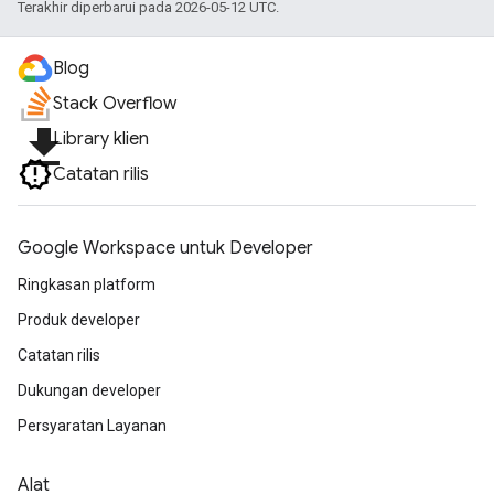
Terakhir diperbarui pada 2026-05-12 UTC.
Blog
Stack Overflow
file_download
Library klien
Catatan rilis
Google Workspace untuk Developer
Ringkasan platform
Produk developer
Catatan rilis
Dukungan developer
Persyaratan Layanan
Alat