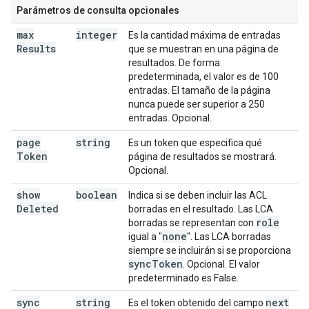
Parámetros de consulta opcionales
max
integer
Es la cantidad máxima de entradas
Results
que se muestran en una página de
resultados. De forma
predeterminada, el valor es de 100
entradas. El tamaño de la página
nunca puede ser superior a 250
entradas. Opcional.
page
string
Es un token que especifica qué
Token
página de resultados se mostrará.
Opcional.
show
boolean
Indica si se deben incluir las ACL
Deleted
borradas en el resultado. Las LCA
role
borradas se representan con
none
igual a "
". Las LCA borradas
siempre se incluirán si se proporciona
sync
Token
. Opcional. El valor
predeterminado es False.
sync
string
next
Es el token obtenido del campo