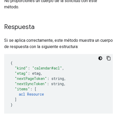
No proporciones un cuerpo de la solicitud con este
método.
Respuesta
Si se aplica correctamente, este método muestra un cuerpo
de respuesta con la siguiente estructura:
"kind"
:
"calendar#acl"
,
"etag"
:
etag
,
"nextPageToken"
:
string
,
"nextSyncToken"
:
string
,
"items"
:
[
acl
Resource
]
}