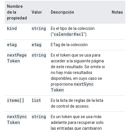
Nombre
de la
Valor
Descripción
Notas
propiedad
kind
string
Es el tipo de la colección
calendar#acl
("
").
etag
etag
ETag de la colección.
next
Page
string
Es el token que se usa para
Token
acceder a la siguiente página
de este resultado. Se omite si
no hay más resultados
disponibles, en cuyo caso se
next
Sync
proporciona
Token
.
items[]
list
Es la lista de reglas de la lista
de control de acceso.
next
Sync
string
Es un token que se usa más
Token
adelante para recuperar solo
las entradas que cambiaron