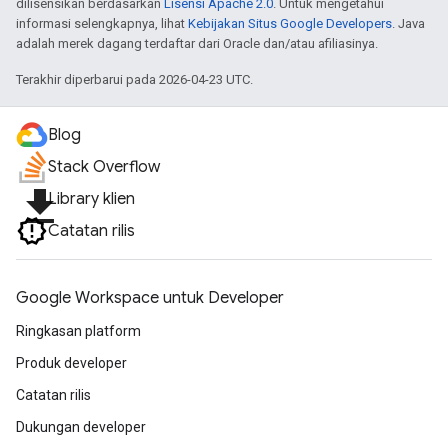
dilisensikan berdasarkan
Lisensi Apache 2.0
. Untuk mengetahui
informasi selengkapnya, lihat
Kebijakan Situs Google Developers
. Java
adalah merek dagang terdaftar dari Oracle dan/atau afiliasinya.
Terakhir diperbarui pada 2026-04-23 UTC.
Blog
Stack Overflow
file_download
Library klien
Catatan rilis
Google Workspace untuk Developer
Ringkasan platform
Produk developer
Catatan rilis
Dukungan developer