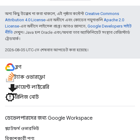
অন্য কিছু উল্লেখ না করা থাকলে, এই পৃষ্ঠার কন্টেন্ট
Creative Commons
Attribution 4.0 License
-এর অধীনে এবং কোডের নমুনাগুলি
Apache 2.0
License
-এর অধীনে লাইসেন্স প্রাপ্ত। আরও জানতে,
Google Developers সাইট
নীতি
দেখুন। Java হল Oracle এবং/অথবা তার অ্যাফিলিয়েট সংস্থার রেজিস্টার্ড
ট্রেডমার্ক।
2026-08-05 UTC-তে শেষবার আপডেট করা হয়েছে।
ব্লগ
স্ট্যাক ওভারফ্লো
file_download
ক্লায়েন্ট লাইব্রেরি
রিলিজ নোট
ডেভেলপারদের জন্য Google Workspace
প্ল্যাটফর্ম ওভারভিউ
বিকাশকারী পণ্য