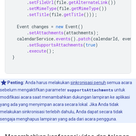
.
setFileUrl
(
file
.
getAlternateLink
())
.
setMimeType
(
file
.
getMimeType
())
.
setTitle
(
file
.
getTitle
()));
Event
changes
=
new
Event
()
.
setAttachments
(
attachments
);
calendarService
.
events
().
patch
(
calendarId
,
event
.
setSupportsAttachments
(
true
)
.
execute
();
}
Penting:
Anda harus melakukan
sinkronisasi penuh
semua acara
sebelum mengaktifkan parameter
supportsAttachments
untuk
modifikasi acara saat menambahkan dukungan lampiran ke aplikasi
yang ada yang menyimpan acara secara lokal. Jika Anda tidak
melakukan sinkronisasi terlebih dahulu, Anda dapat secara tidak
sengaja menghapus lampiran yang ada dari acara pengguna.