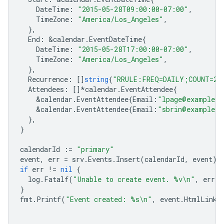
DateTime
:
"2015-05-28T09:00:00-07:00"
,
TimeZone
:
"America/Los_Angeles"
,
},
End
:
&
calendar
.
EventDateTime
{
DateTime
:
"2015-05-28T17:00:00-07:00"
,
TimeZone
:
"America/Los_Angeles"
,
},
Recurrence
:
[]
string
{
"RRULE:FREQ=DAILY;COUNT=2"
Attendees
:
[]
*
calendar
.
EventAttendee
{
&
calendar
.
EventAttendee
{
Email
:
"lpage@example.c
&
calendar
.
EventAttendee
{
Email
:
"sbrin@example.c
},
}
calendarId
:=
"primary"
event
,
err
=
srv
.
Events
.
Insert
(
calendarId
,
event
).
if
err
!=
nil
{
log
.
Fatalf
(
"Unable to create event. %v\n"
,
err
)
}
fmt
.
Printf
(
"Event created: %s\n"
,
event
.
HtmlLink
)