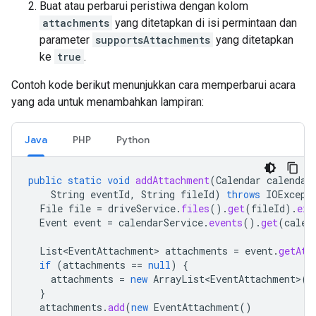
Buat atau perbarui peristiwa dengan kolom
attachments
yang ditetapkan di isi permintaan dan
parameter
supportsAttachments
yang ditetapkan
ke
true
.
Contoh kode berikut menunjukkan cara memperbarui acara
yang ada untuk menambahkan lampiran:
Java
PHP
Python
public
static
void
addAttachment
(
Calendar
calendar
String
eventId
,
String
fileId
)
throws
IOExcept
File
file
=
driveService
.
files
().
get
(
fileId
).
exe
Event
event
=
calendarService
.
events
().
get
(
calen
List<EventAttachment>
attachments
=
event
.
getAtt
if
(
attachments
==
null
)
{
attachments
=
new
ArrayList<EventAttachment>
()
}
attachments
.
add
(
new
EventAttachment
()