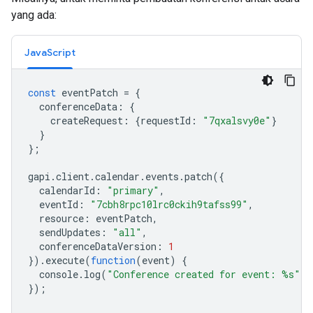
yang ada:
JavaScript
const
eventPatch
=
{
conferenceData
:
{
createRequest
:
{
requestId
:
"7qxalsvy0e"
}
}
};
gapi
.
client
.
calendar
.
events
.
patch
({
calendarId
:
"primary"
,
eventId
:
"7cbh8rpc10lrc0ckih9tafss99"
,
resource
:
eventPatch
,
sendUpdates
:
"all"
,
conferenceDataVersion
:
1
}).
execute
(
function
(
event
)
{
console
.
log
(
"Conference created for event: %s"
,
});