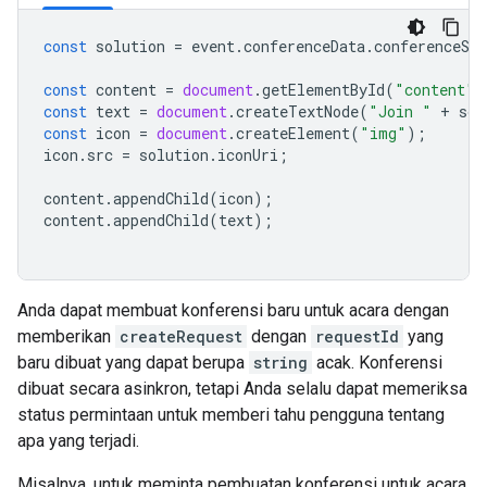
const
solution
=
event
.
conferenceData
.
conferenceSol
const
content
=
document
.
getElementById
(
"content"
)
const
text
=
document
.
createTextNode
(
"Join "
+
sol
const
icon
=
document
.
createElement
(
"img"
);
icon
.
src
=
solution
.
iconUri
;
content
.
appendChild
(
icon
);
content
.
appendChild
(
text
);
Anda dapat membuat konferensi baru untuk acara dengan
memberikan
createRequest
dengan
requestId
yang
baru dibuat yang dapat berupa
string
acak. Konferensi
dibuat secara asinkron, tetapi Anda selalu dapat memeriksa
status permintaan untuk memberi tahu pengguna tentang
apa yang terjadi.
Misalnya, untuk meminta pembuatan konferensi untuk acara