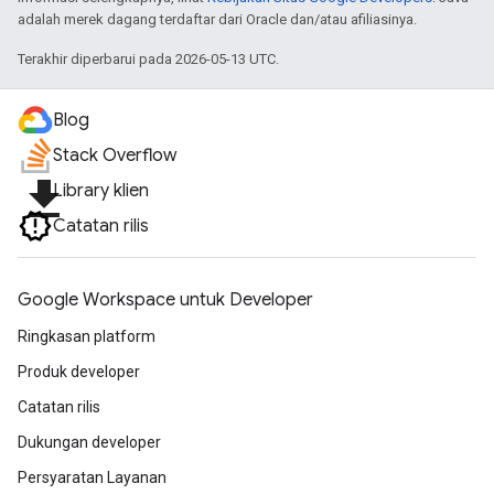
adalah merek dagang terdaftar dari Oracle dan/atau afiliasinya.
Terakhir diperbarui pada 2026-05-13 UTC.
Blog
Stack Overflow
file_download
Library klien
Catatan rilis
Google Workspace untuk Developer
Ringkasan platform
Produk developer
Catatan rilis
Dukungan developer
Persyaratan Layanan