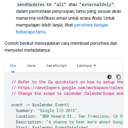
sendUpdates
ke
"all"
atau
"externalOnly"
dalam permintaan penyisipan, tamu yang sesuai akan
menerima notifikasi email untuk acara Anda. Untuk
mempelajari lebih lanjut, lihat
peristiwa dengan
beberapa tamu
.
Contoh berikut menunjukkan cara membuat peristiwa dan
menyetel metadatanya:
Go
Java
JavaScript
Lainnya
// Refer to the Go quickstart on how to setup the 
// https://developers.google.com/workspace/calenda
// Change the scope to calendar.CalendarScope and d
event
:=
&
calendar
.
Event
{
Summary
:
"Google I/O 2015"
,
Location
:
"800 Howard St., San Francisco, CA 941
Description
:
"A chance to hear more about Google
Start
:
&
calendar
.
EventDateTime
{