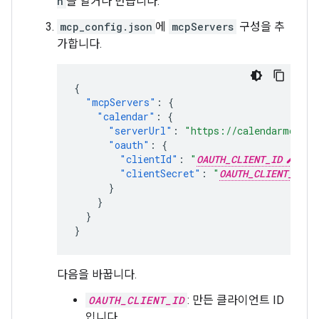
n
을 열거나 만듭니다.
mcp_config.json
에
mcpServers
구성을 추
가합니다.
{
"mcpServers"
:
{
"calendar"
:
{
"serverUrl"
:
"https://calendarmcp.go
"oauth"
:
{
"clientId"
:
"
OAUTH_CLIENT_ID
"
,
"clientSecret"
:
"
OAUTH_CLIENT_SECR
}
}
}
}
다음을 바꿉니다.
OAUTH_CLIENT_ID
: 만든 클라이언트 ID
입니다.