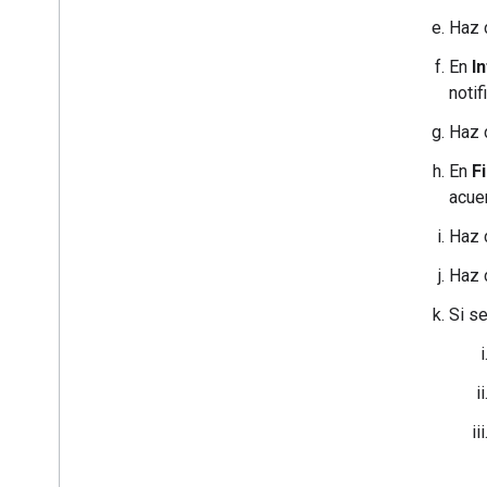
Haz 
En
I
noti
Haz 
En
F
acue
Haz 
Haz 
Si s