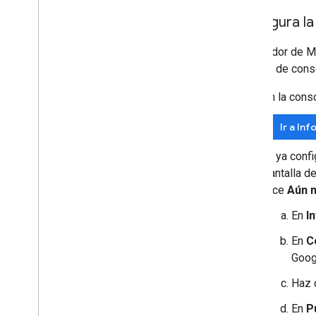
Configura la
El servidor de M
pantalla de cons
En la cons
Ir a In
Si ya conf
pantalla d
dice
Aún n
En
I
En
C
Goog
Haz 
En
P