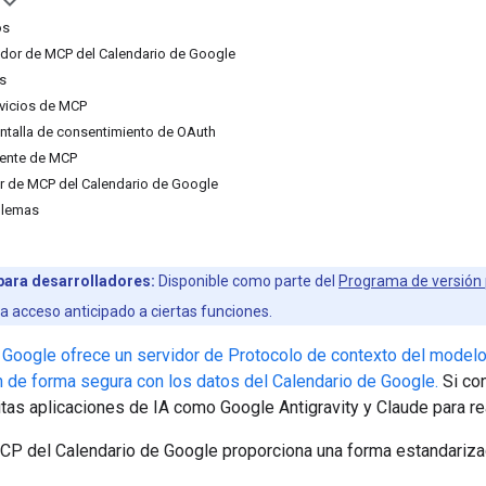
os
vidor de MCP del Calendario de Google
Is
rvicios de MCP
antalla de consentimiento de OAuth
liente de MCP
or de MCP del Calendario de Google
blemas
para desarrolladores:
Disponible como parte del
Programa de versión 
ga acceso anticipado a ciertas funciones.
e Google ofrece un servidor de Protocolo de contexto del mode
n de forma segura con los datos del Calendario de Google.
Si con
itas aplicaciones de IA como Google Antigravity y Claude para re
MCP del Calendario de Google proporciona una forma estandariza