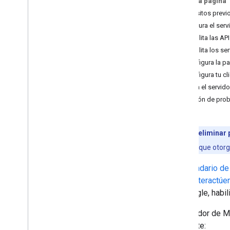
En esta página
Requisitos previ
Configura el ser
Habilita las AP
Habilita los se
Configura la p
Configura tu c
Prueba el servid
Solución de pro
Versión preliminar 
Workspace
, que otor
El Calendario d
de IA interactúe
de Google, habil
El servidor de 
siguiente: