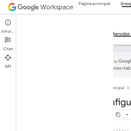
Página principal
Goog
Workspace
Google Calendar
Información
Descripción general
Guías
Referencia
Servidor
Chat
API
traducciones real
Guías
Configura el servidor de MCP de
Calendar
Página principal
Configu
Referencia de MCP
Descripción general
Herramientas