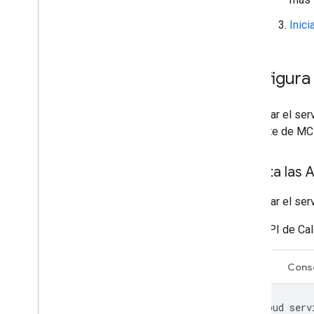
Inici
Configura
Para usar el ser
tu cliente de MC
Habilita las 
Para usar el ser
API de Cal
CLI
Cons
gcloud
serv