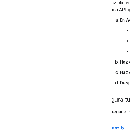
Haz clic e
cada API q
En
A
Haz 
Haz 
Desp
Configura t
Para agregar el 
Antigravity