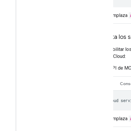
Reemplaza
Habilita los
Para habilitar l
Google Cloud:
API de MC
CLI
Cons
gcloud
serv
Reemplaza