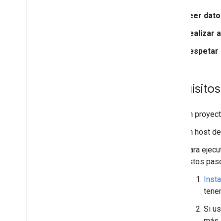
Leer dato
Realizar 
Respetar 
Requisitos
Un proyect
Un host d
Para ejecu
estos pas
Inst
tener
Si u
más 