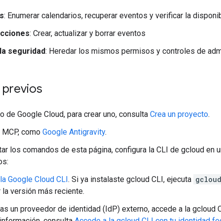
s
: Enumerar calendarios, recuperar eventos y verificar la disponi
acciones
: Crear, actualizar y borrar eventos
la seguridad
: Heredar los mismos permisos y controles de admi
 previos
o de Google Cloud, para crear uno, consulta
Crea un proyecto
.
e MCP, como
Google Antigravity
.
tar los comandos de esta página, configura la CLI de gcloud en u
os:
ala Google Cloud CLI
. Si ya instalaste gcloud CLI, ejecuta
gclou
 la versión más reciente.
sas un proveedor de identidad (IdP) externo, accede a la gcloud 
información, consulta
Accede a la gcloud CLI con tu identidad f