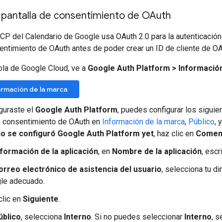
 pantalla de consentimiento de OAuth
CP del Calendario de Google usa OAuth 2.0 para la autenticación 
entimiento de OAuth antes de poder crear un ID de cliente de OA
ola de Google Cloud, ve a
Google Auth Platform
>
Información
formación de la marca
iguraste el
Google Auth Platform
, puedes configurar los siguie
e consentimiento de OAuth en
Información de la marca
,
Público
, 
o se configuró Google Auth Platform yet
, haz clic en
Comen
nformación de la aplicación
, en
Nombre de la aplicación
, esc
orreo electrónico de asistencia del usuario
, selecciona tu d
le adecuado.
clic en
Siguiente
.
úblico
, selecciona
Interno
. Si no puedes seleccionar
Interno
, 