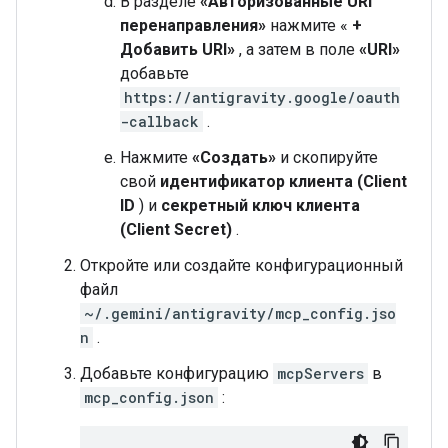
В разделе
«Авторизованные URI
перенаправления»
нажмите «
+
Добавить URI»
, а затем в поле
«URI»
добавьте
https://antigravity.google/oauth
-callback
.
Нажмите
«Создать»
и скопируйте
свой
идентификатор клиента (Client
ID
) и
секретный ключ клиента
(Client Secret)
.
Откройте или создайте конфигурационный
файл
~/.gemini/antigravity/mcp_config.jso
n
.
Добавьте конфигурацию
mcpServers
в
mcp_config.json
: