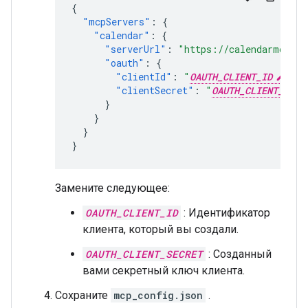
{
"mcpServers"
:
{
"calendar"
:
{
"serverUrl"
:
"https://calendarmcp.go
"oauth"
:
{
"clientId"
:
"
OAUTH_CLIENT_ID
"
,
"clientSecret"
:
"
OAUTH_CLIENT_SECR
}
}
}
}
Замените следующее:
OAUTH_CLIENT_ID
: Идентификатор
клиента, который вы создали.
OAUTH_CLIENT_SECRET
: Созданный
вами секретный ключ клиента.
Сохраните
mcp_config.json
.