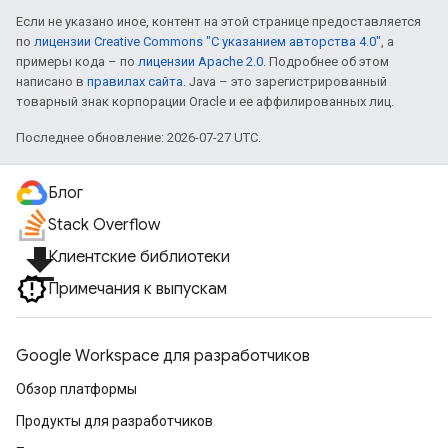
Если не указано иное, контент на этой странице предоставляется
по
лицензии Creative Commons "С указанием авторства 4.0"
, а
примеры кода – по
лицензии Apache 2.0
. Подробнее об этом
написано в
правилах сайта
. Java – это зарегистрированный
товарный знак корпорации Oracle и ее аффилированных лиц.
Последнее обновление: 2026-07-27 UTC.
Блог
Stack Overflow
file_download
Клиентские библиотеки
Примечания к выпускам
Google Workspace для разработчиков
Обзор платформы
Продукты для разработчиков