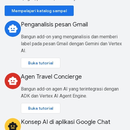
Mempelajari katalog sampel
Penganalisis pesan Gmail
smart_toy
Bangun add-on yang menganalisis dan memberi
label pada pesan Gmail dengan Gemini dan Vertex
AI.
Buka tutorial
Agen Travel Concierge
smart_toy
Bangun add-on agen AI yang terintegrasi dengan
ADK dan Vertex AI Agent Engine.
Buka tutorial
Konsep AI di aplikasi Google Chat
smart_toy