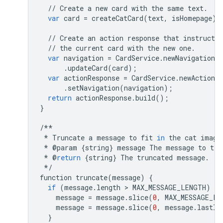
//
Create
a
new
card
with
the
same
text
.
var
card
=
createCatCard
(
text
,
isHomepage
);
//
Create
an
action
response
that
instructs
//
the
current
card
with
the
new
one
.
var
navigation
=
CardService
.
newNavigation
(
.
updateCard
(
card
);
var
actionResponse
=
CardService
.
newActionRe
.
setNavigation
(
navigation
);
return
actionResponse
.
build
();
}
/**
*
Truncate
a
message
to
fit
in
the
cat
image
*
@
param
{
string
}
message
The
message
to
tru
*
@
return
{
string
}
The
truncated
message
.
*/
function
truncate
(
message
)
{
if
(
message
.
length
 > 
MAX_MESSAGE_LENGTH
)
{
message
=
message
.
slice
(
0
,
MAX_MESSAGE_LE
message
=
message
.
slice
(
0
,
message
.
lastIn
}