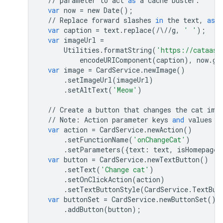
//
parameter
to
act
as
a
cache
buster
.
var
now
=
new
Date
();
//
Replace
forward
slashes
in
the
text
,
as
t
var
caption
=
text
.
replace
(
/
\
//
g
,
' '
);
var
imageUrl
=
Utilities
.
formatString
(
'https://cataas.
encodeURIComponent
(
caption
),
now
.
ge
var
image
=
CardService
.
newImage
()
.
setImageUrl
(
imageUrl
)
.
setAltText
(
'Meow'
)
//
Create
a
button
that
changes
the
cat
ima
//
Note
:
Action
parameter
keys
and
values
m
var
action
=
CardService
.
newAction
()
.
setFunctionName
(
'onChangeCat'
)
.
setParameters
({
text
:
text
,
isHomepage
:
var
button
=
CardService
.
newTextButton
()
.
setText
(
'Change cat'
)
.
setOnClickAction
(
action
)
.
setTextButtonStyle
(
CardService
.
TextBut
var
buttonSet
=
CardService
.
newButtonSet
()
.
addButton
(
button
);