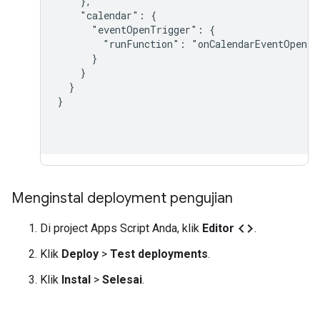
    },

    "calendar": {

      "eventOpenTrigger": {

        "runFunction": "onCalendarEventOpen"

      }

    }

  }

}

Menginstal deployment pengujian
code
Di project Apps Script Anda, klik
Editor
.
Klik
Deploy
>
Test deployments
.
Klik
Instal
>
Selesai
.