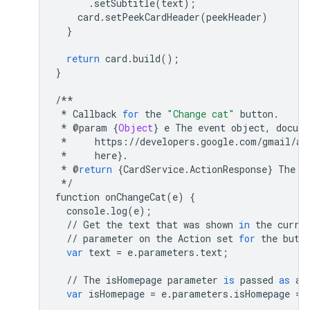
.
setSubtitle
(
text
);
card
.
setPeekCardHeader
(
peekHeader
)
}
return
card
.
build
();
}
/**
*
Callback
for
the
"Change cat"
button
.
*
@
param
{
Object
}
e
The
event
object
,
docume
*
https
:
//
developers
.
google
.
com
/
gmail
/
ad
*
here
}
.
*
@
return
{
CardService
.
ActionResponse
}
The
a
*/
function
onChangeCat
(
e
)
{
console
.
log
(
e
);
//
Get
the
text
that
was
shown
in
the
curre
//
parameter
on
the
Action
set
for
the
butt
var
text
=
e
.
parameters
.
text
;
//
The
isHomepage
parameter
is
passed
as
a
var
isHomepage
=
e
.
parameters
.
isHomepage
==