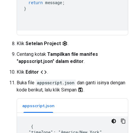
return
message
;
}
Klik
Setelan Project
.
Centang kotak
Tampilkan file manifes
"appsscript.json" dalam editor
.
code
Klik
Editor
.
Buka file
appsscript.json
dan ganti isinya dengan
kode berikut, lalu klik Simpan
.
appsscript.json
   {

  "timeZone": "America/New_York",
