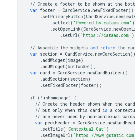
//
Create
a
footer
to
be
shown
at
the
botto
var
footer
=
CardService
.
newFixedFooter
()
.
setPrimaryButton
(
CardService
.
newTextBu
.
setText
(
'Powered by cataas.com'
)
.
setOpenLink
(
CardService
.
newOpenLin
.
setUrl
(
'https://cataas.com'
)))
//
Assemble
the
widgets
and
return
the
card
var
section
=
CardService
.
newCardSection
()
.
addWidget
(
image
)
.
addWidget
(
buttonSet
);
var
card
=
CardService
.
newCardBuilder
()
.
addSection
(
section
)
.
setFixedFooter
(
footer
);
if
(
!
isHomepage
)
{
//
Create
the
header
shown
when
the
card
i
//
but
only
when
this
card
is
a
contextual
//
are
never
used
by
non
-
contexual
cards
l
var
peekHeader
=
CardService
.
newCardHeader
.
setTitle
(
'Contextual Cat'
)
.
setImageUrl
(
'https://www.gstatic.com/i