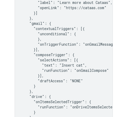
        "label": "Learn more about Cataas",

        "openLink": "https://cataas.com"

      }]

    },

    "gmail": {

      "contextualTriggers": [{

        "unconditional": {

        },

        "onTriggerFunction": "onGmailMessage"
      }],

      "composeTrigger": {

        "selectActions": [{

          "text": "Insert cat",

          "runFunction": "onGmailCompose"

        }],

        "draftAccess": "NONE"

      }

    },

    "drive": {

      "onItemsSelectedTrigger": {

        "runFunction": "onDriveItemsSelected"

      }
