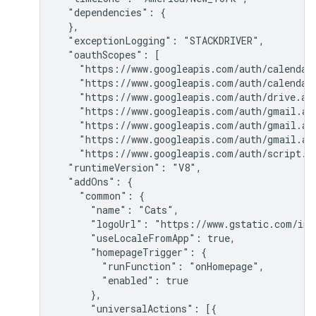
  "dependencies": {

  },

  "exceptionLogging": "STACKDRIVER",

  "oauthScopes": [

    "https://www.googleapis.com/auth/calendar.
    "https://www.googleapis.com/auth/calendar.
    "https://www.googleapis.com/auth/drive.add
    "https://www.googleapis.com/auth/gmail.add
    "https://www.googleapis.com/auth/gmail.add
    "https://www.googleapis.com/auth/gmail.add
    "https://www.googleapis.com/auth/script.lo
  "runtimeVersion": "V8",

  "addOns": {

    "common": {

      "name": "Cats",

      "logoUrl": "https://www.gstatic.com/ima
      "useLocaleFromApp": true,

      "homepageTrigger": {

        "runFunction": "onHomepage",

        "enabled": true

      },

      "universalActions": [{
