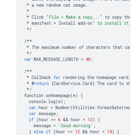
*
a
new
random
cat
image
.
*
*
Click
"File > Make a copy..."
to
copy
the
*
manifest
 > 
Install
add
-
on
" to install it.
*/
/**
*
The
maximum
number
of
characters
that
can
*/
var
MAX_MESSAGE_LENGTH
=
40
;
/**
*
Callback
for
rendering
the
homepage
card
.
*
@
return
{
CardService
.
Card
}
The
card
to
sho
*/
function
onHomepage
(
e
)
{
console
.
log
(
e
);
var
hour
=
Number
(
Utilities
.
formatDate
(
new
var
message
;
if
(
hour
>
=
6
 && 
hour
 < 
12
)
{
message
=
'Good morning'
;
}
else
if
(
hour
>
=
12
 && 
hour
 < 
18
)
{