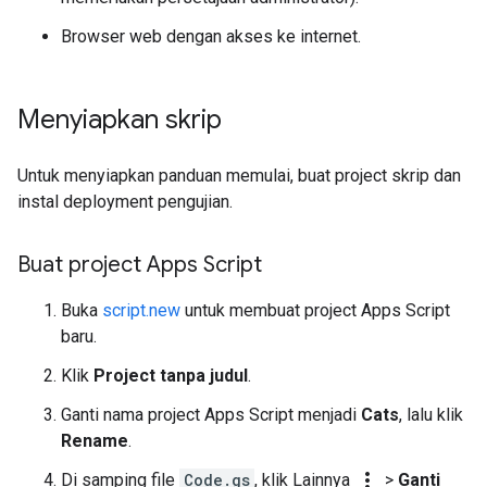
Browser web dengan akses ke internet.
Menyiapkan skrip
Untuk menyiapkan panduan memulai, buat project skrip dan
instal deployment pengujian.
Buat project Apps Script
Buka
script.new
untuk membuat project Apps Script
baru.
Klik
Project tanpa judul
.
Ganti nama project Apps Script menjadi
Cats
, lalu klik
Rename
.
more_vert
Di samping file
Code.gs
, klik Lainnya
>
Ganti