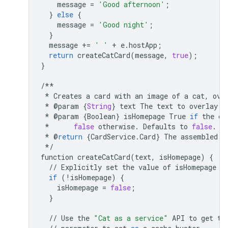
message
=
'Good afternoon'
;
}
else
{
message
=
'Good night'
;
}
message
+=
' '
+
e
.
hostApp
;
return
createCatCard
(
message
,
true
);
}
/**
*
Creates
a
card
with
an
image
of
a
cat
,
ove
*
@
param
{
String
}
text
The
text
to
overlay
o
*
@
param
{
Boolean
}
isHomepage
True
if
the
ca
*
false
otherwise
.
Defaults
to
false
.
*
@
return
{
CardService
.
Card
}
The
assembled
c
*/
function
createCatCard
(
text
,
isHomepage
)
{
//
Explicitly
set
the
value
of
isHomepage
a
if
(
!
isHomepage
)
{
isHomepage
=
false
;
}
//
Use
the
"Cat as a service"
API
to
get
th