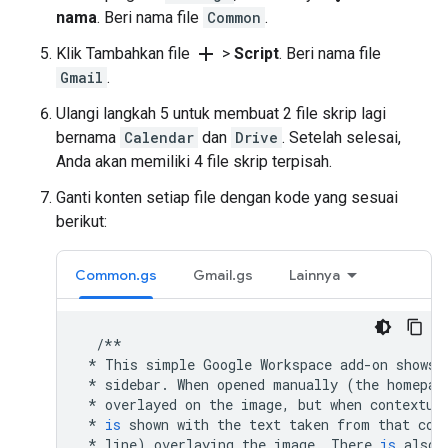
nama
. Beri nama file
Common
.
add
Klik Tambahkan file
>
Script
. Beri nama file
Gmail
.
Ulangi langkah 5 untuk membuat 2 file skrip lagi
bernama
Calendar
dan
Drive
. Setelah selesai,
Anda akan memiliki 4 file skrip terpisah.
Ganti konten setiap file dengan kode yang sesuai
berikut:
Common.gs
Gmail.gs
Lainnya
/**
*
This
simple
Google
Workspace
add
-
on
shows
*
sidebar
.
When
opened
manually
(
the
homepag
*
overlayed
on
the
image
,
but
when
contextua
*
is
shown
with
the
text
taken
from
that
con
*
line
)
overlaying
the
image
.
There
is
also