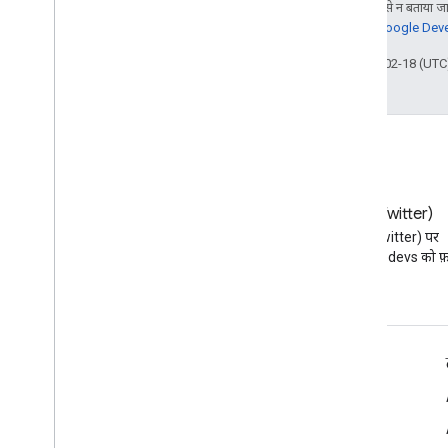
जब तक कुछ अलग से न बताया जाए
जानकारी के लिए,
Google Devel
आखिरी बार 2026-02-18 (UTC)
ब्लॉग
X (Twitter)
Google Workspace डेवलपर ब्लॉग
X (Twitter) पर
पढ़ें
@workspacedevs को फ़ॉ
डेवलपर के लिए Google Workspace
प्लैटफ़ॉर्म की खास जानकारी
डेवलपर के लिए प्रॉडक्ट