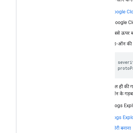
Google Forms का इस्तेमाल बढ़ाएं
Google Cl
ऐड-ऑन को टेस्ट करें
"Google Clo
सबसे अच्छे तरीके
सबसे ऊपर बाएं
प्रतिबंध
ऐड-ऑन की गड़
कोई ऐड-ऑन पब्लिश करना
खास जानकारी
severi
पब्लिश किए गए ऐड-ऑन को अपडेट करना
protoP
हाल ही की गड
ऑन के गड़बड़ी
Cloud Logs Explorer
Logs Explo
क्वेरी बनाना