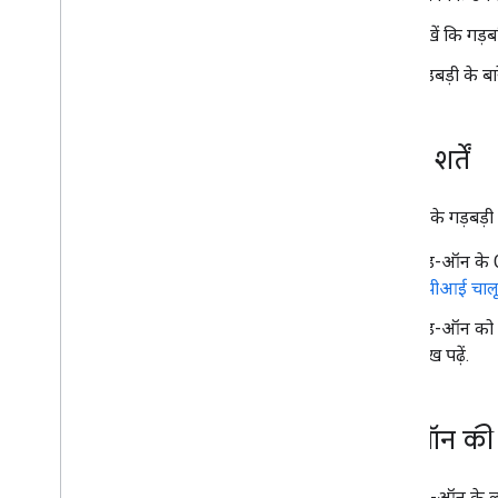
जांच करना और डीबग करना
देखें कि गड़ब
क्वेरी की गड़बड़ी वाले लॉग
सबसे सही तरीके
गड़बड़ी के बा
प्रतिबंध
शब्दावली
ज़रूरी शर्तें
लेगसी ऐड-ऑन को अपग्रेड करें
ऐड-ऑन के गड़बड़ी वा
Editor के लिए ऐड-ऑन बनाना
ऐड-ऑन के Go
खास जानकारी
एपीआई चाल
क्विकस्टार्ट
ऐड-ऑन को G
अनुमति देने की लाइफ़साइकल
लेख पढ़ें.
मेनिफ़ेस्ट
दायरा
एचटीएमएल इंटरफ़ेस बनाएं
ऐड-ऑन की गड़
Google Sheets को विस्तृत करें
Google Docs का विस्तार करें
Google Slides को बेहतर बनाएं
किसी ऐड-ऑन के लॉ