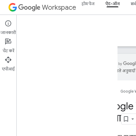
होम पेज
ऐड-ऑन
सभी
Workspace
Add-ons
जानकारी
खास जानकारी
गाइड
रेफ़रंस
सैंपल
सहायता
चैट करें
एपीआई
एआई से मिले अनुवादों म
ऐड-ऑन की खास जानकारी
ऐड-ऑन के प्रकार
होम पेज
Google 
ऐड-ऑन इंस्टॉल करना और उन्हें अनुमति देना
ऐड-ऑन खोलें और उनका इस्तेमाल करें
Google W
करना
शुरू करना
Google Workspace पर डेवलप करना
OAuth के लिए सहमति देना