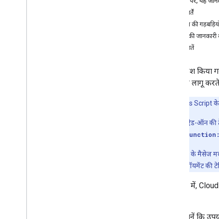
इस पेज पर, यह जानक
ज़रूरी शर्तें
Google Workspace के ऐड-ऑन डेवलप
करना
ऐड-ऑन की गड़बड़ियों क
खास जानकारी
गड़बड़ी की जानकारी 
क्विकस्टार्ट
ज़रूरी बातें
मेनिफ़ेस्ट
दायरा
जब पब्लिश किया गय
एचटीटीपी एंडपॉइंट का इस्तेमाल करके बनाए गए
"ऐड-ऑन लागू करते स
कन्वर्ज़न
कार्ड बनाएं
ध्यान दें:
Apps Script के 
Gmail का विस्तार करें
Google Calendar को बड़ा करें
उदाहरण के लिए, ऐड-ऑन की टेस्
Google डिस्क का विस्तार करें
[line: 33, function
Google Editors को बड़ा करें
इस तरह के गड़बड़ी के मैसेज मद
Google Chat का इस्तेमाल करना
करें. ऐड-ऑन डिप्लॉयमेंट की टेस
Google Meet की अवधि बढ़ाना
Google Workspace Studio को
इस गाइड में, Cloud
एक्सटेंड करना
मिलेगी:
ऐड-ऑन को तीसरे पक्ष की सेवाओं से कनेक्ट करें
जानें कि उपय