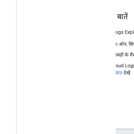
ज़रूरी बातें
Cloud Logs Explore
ऐड-ऑन, सिर्फ
गड़बड़ी के मैस
Cloud Loggi
कीमत
देखें.