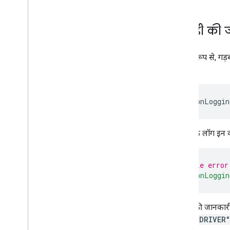
गड़बड़ी की 
डिफ़ॉल्ट रूप से, गड
है:
गड़बड़ी के लॉग इन क
// Disable error
"exceptionLoggin
गड़बड़ी की जानकार
"STACKDRIVER