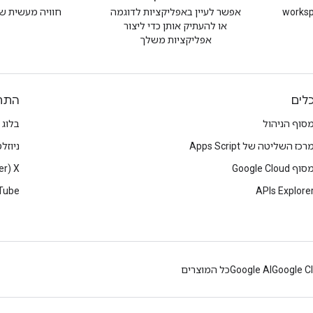
workspacede
אפשר לעיין באפליקציות לדוגמה
חוויה מעשית ש
או להעתיק אותן כדי ליצור
אפליקציות משלך
לים
התח
סוף הניהול
בלוג
רכז השליטה של Apps Script
ניוזל
סוף Google Cloud
X‏ (Twitter)
Tube
APIs Explore
Google C
Google AI
כל המוצרים