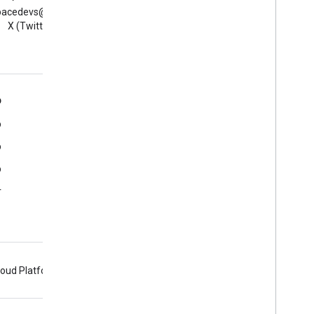
קריאת הבלוג Google
למעקב אחרי @vs
פרסום תוסף
Workspace Developers
ב-X (Twitter)
סקירה כללית
עדכון תוסף שפורסם
Google Workspace למפתחים
כ
סקירה כללית של הפלטפורמה
מ
מוצרים למפתחים
מ
נתוני גרסה
מ
תמיכת מפתחים
r
תנאים והגבלות
loud Platform
Firebase
Chrome
Android