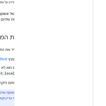
אחזור מידע על אזו
פיתוח תוספים ל-Google Workspace
סקירה כללית
מדריכים למתחילים
וההתנהגות שלהם. 
מניפסטים
היקפים
פיתוח באמצעות נקודות קצה (endpoint)
הגדרת המנ
של HTTP
בניית כרטיסים
כדי להגדיר את הת
סקירה כללית
הדפסת כרטיסים
בקובץ
fest
דפי בית
רכיבי Widget
אם הוא לא 
פעולות
pt.locale
אובייקטים של אירוע
אם הוספתם היקף
טריגרים
מדריך סגנון
הערה:
אם התוסף שלכ
לבדוק אם התוסף עדיין זקו
בניית כרטיסים אינטראקטיביים
לתוסף.