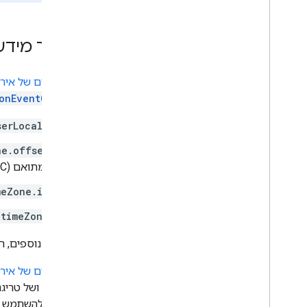
ניווט בין כרטיסים
שימוש בפעולות אוניברסליות
הוספת השלמה אוטומטית לקלט טקסט
אחזור מידע
לקרוא את האזור והאזור של המשתמש
הרחבת Gmail
אובייקטים של אירו
הרחבת יומן Google
onEventObject
הרחבת Google Drive
הרחבת עורכי Google
serLocale
הרחבה של Google Chat
ne.offset
הרחבת השימוש ב-Google Meet
המתואם (UTC).
הארכת השימוש ב-Google
Workspace Studio
meZone.id
קישור התוסף לשירותי צד שלישי
.timeZone
בדיקה וניפוי באגים
לפרטים נוספים, ר
יומני שגיאות שאילתה
שיטות מומלצות
אובייקטים של אירו
הגבלות
דף הבית ושל טריגר
מילון מונחים
האירוע ולהשתמש בו לפי