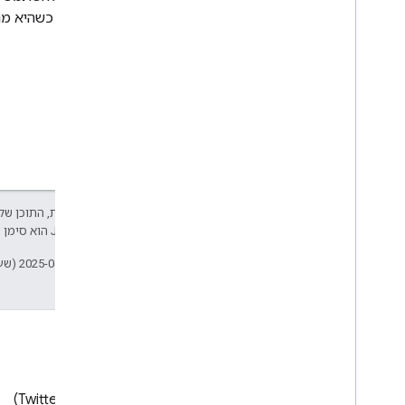
(locale) כשהיא מחליטה איזה טקסט להוסיף לכרטיס.
שדרוג תוספים מדור קודם
פיתוח תוספים ל-Editor
סקירה כללית
מדריכים למתחילים
מחזור החיים של ההרשאות
מניפסט
היקפים
אלא אם צוין אחרת, התוכן של 
בניית ממשקי HTML
Developers‏
.‏ Java הוא סימן מסחרי רשום של חברת Oracle ו/או של השותפים העצמאיים שלה.
הרחבת Google Sheets
הרחבת Google Docs
עדכון אחרון: 2025-06-05 (שעון UTC).
הרחבת Google Slides
הרחבת Google Forms
בדיקת התוסף
שיטות מומלצות
הגבלות
בלוג
X‏ (Twitter)