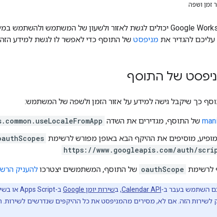
ר זמן ושפה
תוספים של Google Workspace יכולים לגשת לאזור ולשעון של המשתמש 
עליכם להגדיר את
מניפסט
של התוסף כדי לאפשר לו לגשת למידע הזה.
יפסט של התוסף
וסף כך שיקבל גישה למידע על אזור הזמן ולשפה של המשתמש:
mani
של התוסף, מגדירים את השדה
s.common.useLocaleFromApp
מופיע, מוסיפים את ההיקף הבא באופן מפורש לרשימת
oauthScopes
https://www.googleapis.com/auth/scri
 לרשימת
oauthScope
של התוסף, המשתמשים יצטרכו
להעניק הרש
ם השתמש בעבר ב-
Calendar API
, ב
שירות יומן Google
ב-Script
ק לשירות הזה. אם לא, מסירים מהמניפסט את כל ההיקפים שנדרשים לשירות. 