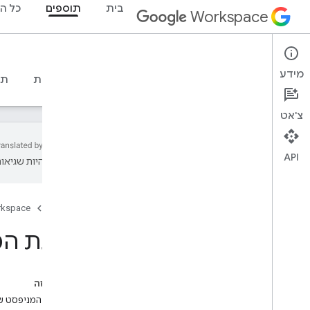
בית
תוספים
כל ה
Workspace
Add-ons
מידע
סקירה כללית
מדריכים
חומרי עזר
דוגמאות
תמ
צ'אט
API
עשויות להיות שגיאות
סקירה כללית של התוספים
סוגי תוספים
דף הבית
rkspace
איך מתקינים תוספים ומאשרים אותם
פתיחת תוספים ושימוש בהם
הצגת המ
מתחילים
פיתוח ב-Google Workspace
בדף הזה
הגדרת הסכמה ל-OAuth
הגדרת המניפסט ש