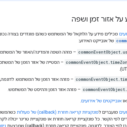
 על אזור זמן ושפה
עים
מכילים מידע על הלוקאל של המשתמש כשהם מוגדרים בצורה נכונ
comm
של אובייקט האירוע:
commonEventObject.u
– מזהה השפה והמדינה/האזור של המשתמש
commonEventObject.timeZo
– הסטייה של אזור הזמן של המשתמש,
commonEventObject.ti
– מזהה אזור הזמן של המשתמש. לדוגמה,
commonEventObject
– מזהה אזור הזמן וההיסט של המשתמש.
או
אובייקטים של אירועים
.
עים
מועברים ל
פונקציות קריאה חוזרת (callback) של פעולות
כשהמשתמש
ים לפי הקשר. כל פונקציית קריאה חוזרת או פונקציית טריגר יכולה לק
 הצורך. לדוגמה, פונקציית קריאה חוזרת (callback) שמבצעת
ניו