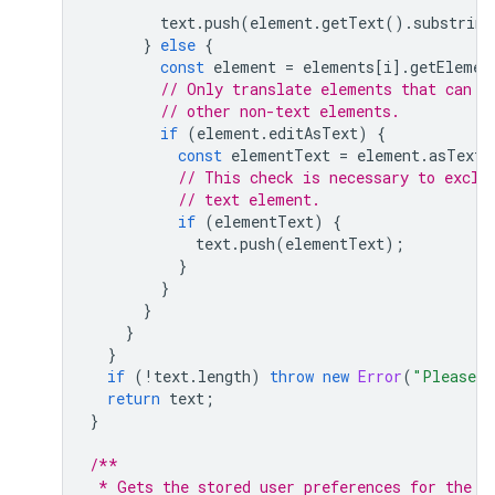
text
.
push
(
element
.
getText
().
substring
}
else
{
const
element
=
elements
[
i
].
getElemen
// Only translate elements that can b
// other non-text elements.
if
(
element
.
editAsText
)
{
const
elementText
=
element
.
asText
(
// This check is necessary to exclu
// text element.
if
(
elementText
)
{
text
.
push
(
elementText
);
}
}
}
}
}
if
(
!
text
.
length
)
throw
new
Error
(
"Please s
return
text
;
}
/**
 * Gets the stored user preferences for the o