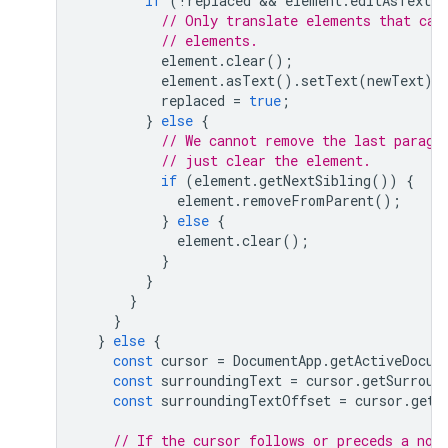
if
(
!
replaced
 && 
element
.
editAsText
)
// Only translate elements that can
// elements.
element
.
clear
();
element
.
asText
().
setText
(
newText
);
replaced
=
true
;
}
else
{
// We cannot remove the last paragr
// just clear the element.
if
(
element
.
getNextSibling
())
{
element
.
removeFromParent
();
}
else
{
element
.
clear
();
}
}
}
}
}
else
{
const
cursor
=
DocumentApp
.
getActiveDocum
const
surroundingText
=
cursor
.
getSurroun
const
surroundingTextOffset
=
cursor
.
getS
// If the cursor follows or preceds a non