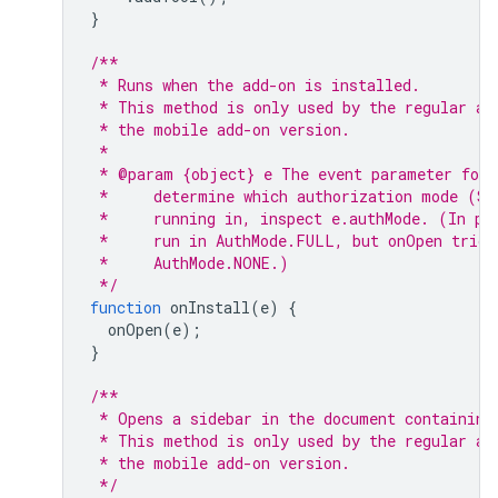
}
/**
 * Runs when the add-on is installed.
 * This method is only used by the regular ad
 * the mobile add-on version.
 *
 * @param {object} e The event parameter for 
 *     determine which authorization mode (Sc
 *     running in, inspect e.authMode. (In pr
 *     run in AuthMode.FULL, but onOpen trigg
 *     AuthMode.NONE.)
 */
function
onInstall
(
e
)
{
onOpen
(
e
);
}
/**
 * Opens a sidebar in the document containing
 * This method is only used by the regular ad
 * the mobile add-on version.
 */