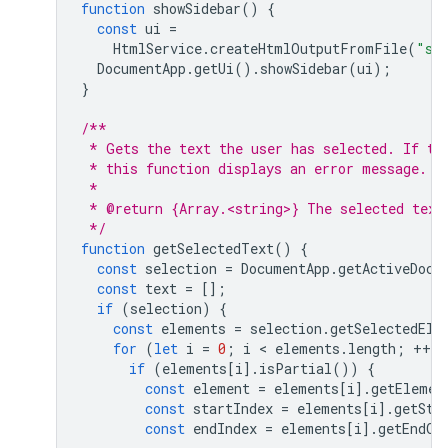
function
showSidebar
()
{
const
ui
=
HtmlService
.
createHtmlOutputFromFile
(
"si
DocumentApp
.
getUi
().
showSidebar
(
ui
);
}
/**
 * Gets the text the user has selected. If th
 * this function displays an error message.
 *
 * @return {Array.<string>} The selected text
 */
function
getSelectedText
()
{
const
selection
=
DocumentApp
.
getActiveDocu
const
text
=
[];
if
(
selection
)
{
const
elements
=
selection
.
getSelectedEle
for
(
let
i
=
0
;
i
 < 
elements
.
length
;
++
i
)
if
(
elements
[
i
].
isPartial
())
{
const
element
=
elements
[
i
].
getElemen
const
startIndex
=
elements
[
i
].
getSta
const
endIndex
=
elements
[
i
].
getEndOf