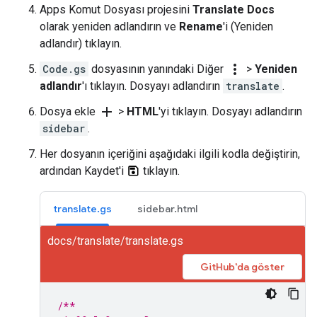
Apps Komut Dosyası projesini
Translate Docs
olarak yeniden adlandırın ve
Rename
'i (Yeniden
adlandır) tıklayın.
more_vert
Code.gs
dosyasının yanındaki Diğer
>
Yeniden
adlandır
'ı tıklayın. Dosyayı adlandırın
translate
.
add
Dosya ekle
>
HTML
'yi tıklayın. Dosyayı adlandırın
sidebar
.
Her dosyanın içeriğini aşağıdaki ilgili kodla değiştirin,
ardından Kaydet'i
tıklayın.
translate.gs
sidebar.html
docs/translate/translate.gs
GitHub'da göster
/**