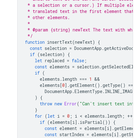
 * a selection or a cursor.) If multiple elem
 * translated text in the first element that 
 * other elements.
 *
 * @param {string} newText The text with whic
 */
function
insertText
(
newText
)
{
const
selection
=
DocumentApp
.
getActiveDocu
if
(
selection
)
{
let
replaced
=
false
;
const
elements
=
selection
.
getSelectedEle
if
(
elements
.
length
===
1
elements
[
0
].
getElement
().
getType
()
===
DocumentApp
.
ElementType
.
INLINE_IMAGE
)
{
throw
new
Error
(
"Can't insert text into
}
for
(
let
i
=
0
;
i
 < 
elements
.
length
;
++
i
)
if
(
elements
[
i
].
isPartial
())
{
const
element
=
elements
[
i
].
getElemen
const
startIndex
=
elements
[
i
].
getSta