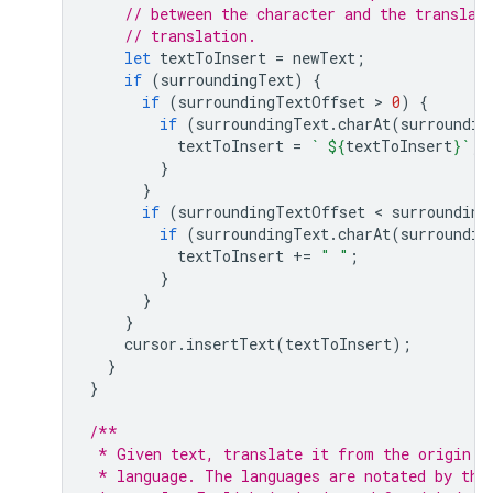
// between the character and the translat
// translation.
let
textToInsert
=
newText
;
if
(
surroundingText
)
{
if
(
surroundingTextOffset
 > 
0
)
{
if
(
surroundingText
.
charAt
(
surroundin
textToInsert
=
` 
${
textToInsert
}
`
;
}
}
if
(
surroundingTextOffset
 < 
surrounding
if
(
surroundingText
.
charAt
(
surroundin
textToInsert
+=
" "
;
}
}
}
cursor
.
insertText
(
textToInsert
);
}
}
/**
 * Given text, translate it from the origin l
 * language. The languages are notated by the