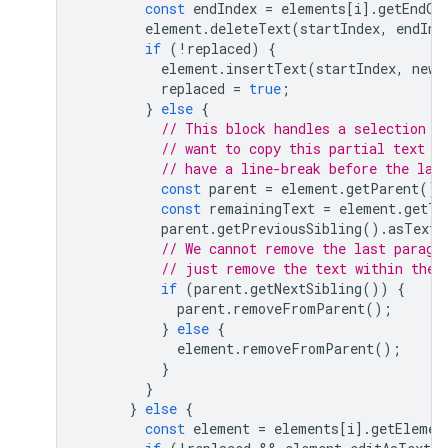
const
endIndex
=
elements
[
i
].
getEndOf
element
.
deleteText
(
startIndex
,
endInd
if
(
!
replaced
)
{
element
.
insertText
(
startIndex
,
newT
replaced
=
true
;
}
else
{
// This block handles a selection t
// want to copy this partial text t
// have a line-break before the las
const
parent
=
element
.
getParent
();
const
remainingText
=
element
.
getTe
parent
.
getPreviousSibling
().
asText
(
// We cannot remove the last paragr
// just remove the text within the 
if
(
parent
.
getNextSibling
())
{
parent
.
removeFromParent
();
}
else
{
element
.
removeFromParent
();
}
}
}
else
{
const
element
=
elements
[
i
].
getElemen