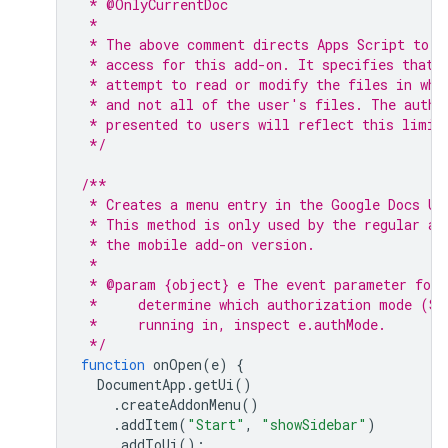
 * @OnlyCurrentDoc
 *
 * The above comment directs Apps Script to l
 * access for this add-on. It specifies that 
 * attempt to read or modify the files in whi
 * and not all of the user's files. The autho
 * presented to users will reflect this limit
 */
/**
 * Creates a menu entry in the Google Docs UI
 * This method is only used by the regular ad
 * the mobile add-on version.
 *
 * @param {object} e The event parameter for 
 *     determine which authorization mode (Sc
 *     running in, inspect e.authMode.
 */
function
onOpen
(
e
)
{
DocumentApp
.
getUi
()
.
createAddonMenu
()
.
addItem
(
"Start"
,
"showSidebar"
)
.
addToUi
();