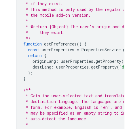
 * if they exist.
 * This method is only used by the regular ad
 * the mobile add-on version.
 *
 * @return {Object} The user's origin and des
 *     they exist.
 */
function
getPreferences
()
{
const
userProperties
=
PropertiesService
.
ge
return
{
originLang
:
userProperties
.
getProperty
(
"o
destLang
:
userProperties
.
getProperty
(
"des
};
}
/**
 * Gets the user-selected text and translates
 * destination language. The languages are no
 * form. For example, English is 'en', and Sp
 * may be specified as an empty string to ind
 * auto-detect the language.
 *