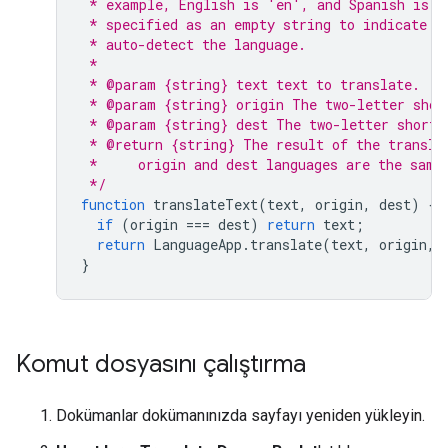
 * example, English is 'en', and Spanish is '
 * specified as an empty string to indicate t
 * auto-detect the language.
 *
 * @param {string} text text to translate.
 * @param {string} origin The two-letter shor
 * @param {string} dest The two-letter short 
 * @return {string} The result of the transla
 *     origin and dest languages are the same
 */
function
translateText
(
text
,
origin
,
dest
)
{
if
(
origin
===
dest
)
return
text
;
return
LanguageApp
.
translate
(
text
,
origin
,
}
Komut dosyasını çalıştırma
Dokümanlar dokümanınızda sayfayı yeniden yükleyin.