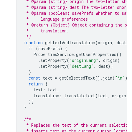
 * @param {string} origin The two-letter shor
 * @param {string} dest The two-letter short 
 * @param {boolean} savePrefs Whether to save
 *     language preferences.
 * @return {Object} Object containing the ori
 *     translation.
 */
function
getTextAndTranslation
(
origin
,
dest
,
if
(
savePrefs
)
{
PropertiesService
.
getUserProperties
()
.
setProperty
(
"originLang"
,
origin
)
.
setProperty
(
"destLang"
,
dest
);
}
const
text
=
getSelectedText
().
join
(
"\n"
);
return
{
text
:
text
,
translation
:
translateText
(
text
,
origin
,
};
}
/**
 * Replaces the text of the current selection
 * inserts text at the current cursor locatio