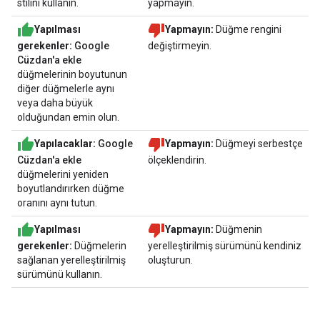
stilini kullanın.
yapmayın.
Yapılması
Yapmayın:
Düğme rengini
gerekenler:
Google
değiştirmeyin.
Cüzdan'a ekle
düğmelerinin boyutunun
diğer düğmelerle aynı
veya daha büyük
olduğundan emin olun.
Yapılacaklar:
Google
Yapmayın:
Düğmeyi serbestçe
Cüzdan'a ekle
ölçeklendirin.
düğmelerini yeniden
boyutlandırırken düğme
oranını aynı tutun.
Yapılması
Yapmayın:
Düğmenin
gerekenler:
Düğmelerin
yerelleştirilmiş sürümünü kendiniz
sağlanan yerelleştirilmiş
oluşturun.
sürümünü kullanın.