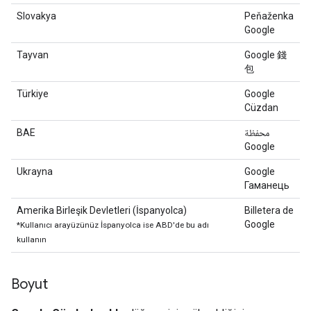
Slovakya
Peňaženka
Google
Tayvan
Google 錢
包
Türkiye
Google
Cüzdan
BAE
محفظة
Google
Ukrayna
Google
Гаманець
Amerika Birleşik Devletleri (İspanyolca)
Billetera de
Google
*Kullanıcı arayüzünüz İspanyolca ise ABD'de bu adı
kullanın
Boyut