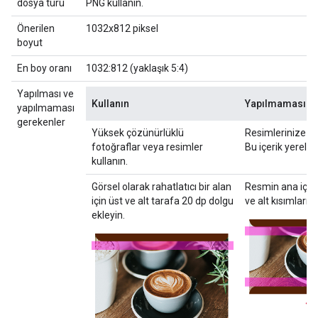
dosya türü
PNG kullanın.
Önerilen
1032x812 piksel
boyut
En boy oranı
1032:812 (yaklaşık 5:4)
Yapılması ve
Kullanın
Yapılmaması ge
yapılmaması
gerekenler
Yüksek çözünürlüklü
Resimlerinize me
fotoğraflar veya resimler
Bu içerik yerelle
kullanın.
Görsel olarak rahatlatıcı bir alan
Resmin ana içeri
için üst ve alt tarafa 20 dp dolgu
ve alt kısımların
ekleyin.