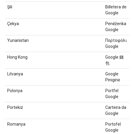
Şili
Billetera de
Google
Çekya
Peněženka
Google
Yunanistan
Πορτοφόλι
Google
Hong Kong
Google 錢
包
Litvanya
Google
Piniginė
Polonya
Portfel
Google
Portekiz
Carteira da
Google
Romanya
Portofel
Google