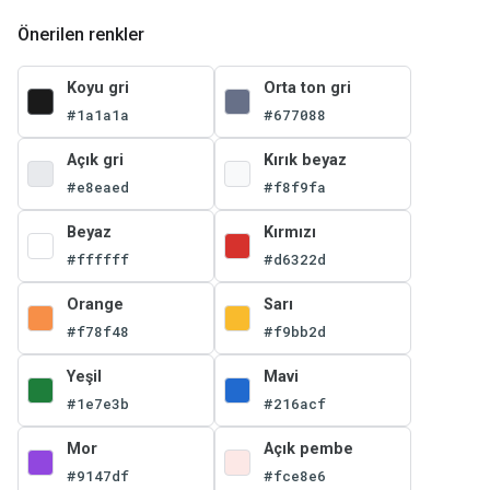
Önerilen renkler
Koyu gri
Orta ton gri
#1a1a1a
#677088
Açık gri
Kırık beyaz
#e8eaed
#f8f9fa
Beyaz
Kırmızı
#ffffff
#d6322d
Orange
Sarı
#f78f48
#f9bb2d
Yeşil
Mavi
#1e7e3b
#216acf
Mor
Açık pembe
#9147df
#fce8e6