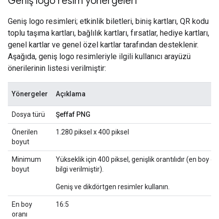
Geniş logo resim yönergeleri
Geniş logo resimleri; etkinlik biletleri, biniş kartları, QR kodu
toplu taşıma kartları, bağlılık kartları, fırsatlar, hediye kartları,
genel kartlar ve genel özel kartlar tarafından desteklenir.
Aşağıda, geniş logo resimleriyle ilgili kullanıcı arayüzü
önerilerinin listesi verilmiştir:
Yönergeler
Açıklama
Dosya türü
Şeffaf PNG
Önerilen
1.280 piksel x 400 piksel
boyut
Minimum
Yükseklik için 400 piksel, genişlik orantılıdır (en boy
boyut
bilgi verilmiştir).
Geniş ve dikdörtgen resimler kullanın.
En boy
16:5
oranı