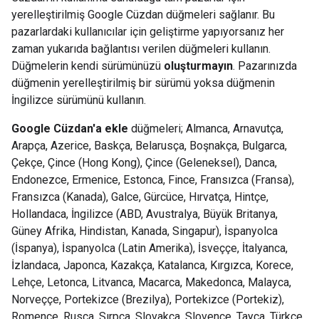
yerelleştirilmiş Google Cüzdan düğmeleri sağlanır. Bu
pazarlardaki kullanıcılar için geliştirme yapıyorsanız her
zaman yukarıda bağlantısı verilen düğmeleri kullanın.
Düğmelerin kendi sürümünüzü
oluşturmayın
. Pazarınızda
düğmenin yerelleştirilmiş bir sürümü yoksa düğmenin
İngilizce sürümünü kullanın.
Google Cüzdan'a ekle
düğmeleri; Almanca, Arnavutça,
Arapça, Azerice, Baskça, Belarusça, Boşnakça, Bulgarca,
Çekçe, Çince (Hong Kong), Çince (Geleneksel), Danca,
Endonezce, Ermenice, Estonca, Fince, Fransızca (Fransa),
Fransızca (Kanada), Galce, Gürcüce, Hırvatça, Hintçe,
Hollandaca, İngilizce (ABD, Avustralya, Büyük Britanya,
Güney Afrika, Hindistan, Kanada, Singapur), İspanyolca
(İspanya), İspanyolca (Latin Amerika), İsveççe, İtalyanca,
İzlandaca, Japonca, Kazakça, Katalanca, Kırgızca, Korece,
Lehçe, Letonca, Litvanca, Macarca, Makedonca, Malayca,
Norveççe, Portekizce (Brezilya), Portekizce (Portekiz),
Romence, Rusça, Sırpça, Slovakça, Slovence, Tayca, Türkçe,