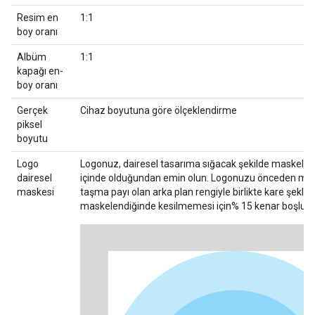
Resim en
1:1
boy oranı
Albüm
1:1
kapağı en-
boy oranı
Gerçek
Cihaz boyutuna göre ölçeklendirme
piksel
boyutu
Logo
Logonuz, dairesel tasarıma sığacak şekilde maskele
dairesel
içinde olduğundan emin olun. Logonuzu önceden ma
maskesi
taşma payı olan arka plan rengiyle birlikte kare şeklin
maskelendiğinde kesilmemesi için% 15 kenar boşluğu 