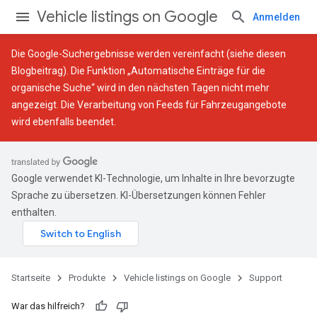
Vehicle listings on Google
Anmelden
Die Google-Suchergebnisse werden vereinfacht (siehe
diesen
Blogbeitrag
). Die Funktion „Automatische Einträge für die
organische Suche“ wird in den nächsten Tagen nicht mehr
angezeigt. Die Verarbeitung von Feeds für Fahrzeugangebote
wird ebenfalls beendet.
Google verwendet KI-Technologie, um Inhalte in Ihre bevorzugte
Sprache zu übersetzen. KI-Übersetzungen können Fehler
enthalten.
Startseite
Produkte
Vehicle listings on Google
Support
War das hilfreich?