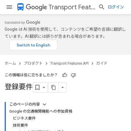
directions_bus
Transport Features API
ログイン
Google は AI 技術を使用して、コンテンツをご希望の言語に翻訳し
ています。AI 翻訳には誤りが含まれる場合があります。
ホーム
プロダクト
Transport Features API
ガイド
この情報は役に立ちましたか？
登録要件
このページの内容
Google の交通機関機能への参加資格
ビジネス要件
技術要件