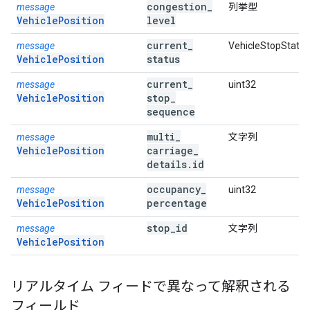
congestion
_
message
列挙型
VehiclePosition
level
current
_
message
VehicleStopStatus
VehiclePosition
status
current
_
message
uint32
VehiclePosition
stop
_
sequence
multi
_
message
文字列
VehiclePosition
carriage
_
details
.
id
occupancy
_
message
uint32
VehiclePosition
percentage
stop
_
id
message
文字列
VehiclePosition
リアルタイム フィードで異なって解釈される
フィールド