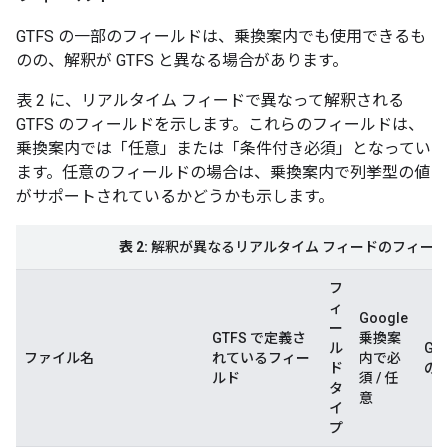
GTFS の一部のフィールドは、乗換案内でも使用できるも
のの、解釈が GTFS と異なる場合があります。
表 2 に、リアルタイム フィードで異なって解釈される
GTFS のフィールドを示します。これらのフィールドは、
乗換案内では「任意」または「条件付き必須」となってい
ます。任意のフィールドの場合は、乗換案内で列挙型の値
がサポートされているかどうかも示します。
表 2:
解釈が異なるリアルタイム フィードのフィール
フ
ィ
Google
ー
GTFS で定義さ
乗換案
ル
Go
ファイル名
れているフィー
内で必
ド
の
ルド
須 / 任
タ
意
イ
プ