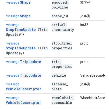
Shape
encoded
_
message
文字列
polyline
Shape
shape
_
id
message
文字列
arrival
.
message
int32
StopTimeUpdate
Trip
uncertainty
（
Update
内）
stop
_
time
_
message
proto
StopTimeUpdate
Trip
properties
（
Update
内）
TripUpdate
trip
_
message
proto
properties
TripUpdate
vehicle
message
VehicleDescriptor
license
_
message
文字列
VehicleDescriptor
plate
wheelchair
_
message
WheelchairAccessi
VehicleDescriptor
accessible