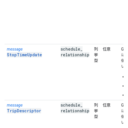
schedule
_
message
列
任意
Go
StopTimeUpdate
relationship
挙
は
型
値
い
schedule
_
message
列
任意
Go
TripDescriptor
relationship
挙
は
型
値
い