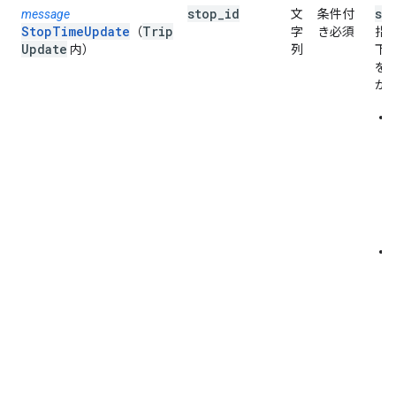
stop
_
id
st
message
文
条件付
StopTimeUpdate
Trip
（
字
き必須
指
Update
内）
列
下
を
が