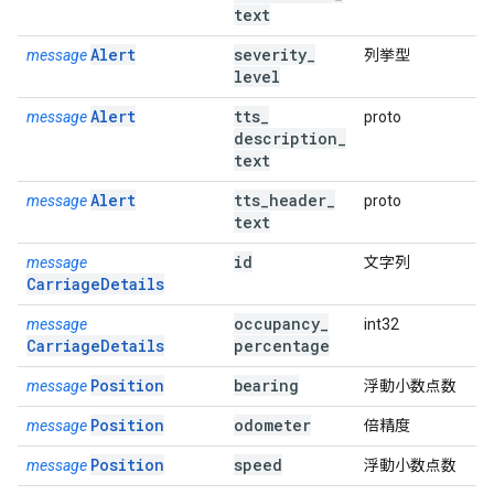
text
Alert
severity
_
message
列挙型
level
Alert
tts
_
message
proto
description
_
text
Alert
tts
_
header
_
message
proto
text
id
message
文字列
CarriageDetails
occupancy
_
message
int32
CarriageDetails
percentage
Position
bearing
message
浮動小数点数
Position
odometer
message
倍精度
Position
speed
message
浮動小数点数