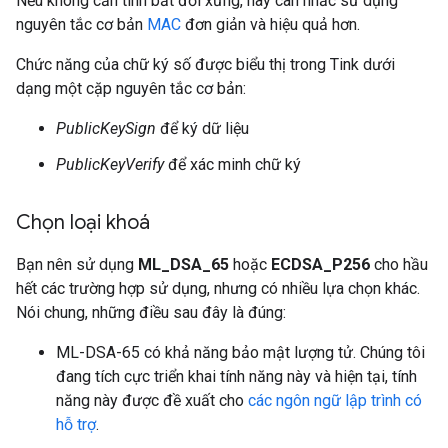
Nếu không cần tính bất đối xứng, hãy cân nhắc sử dụng
nguyên tắc cơ bản
MAC
đơn giản và hiệu quả hơn.
Chức năng của chữ ký số được biểu thị trong Tink dưới
dạng một cặp nguyên tắc cơ bản:
PublicKeySign
để ký dữ liệu
PublicKeyVerify
để xác minh chữ ký
Chọn loại khoá
Bạn nên sử dụng
ML_DSA_65
hoặc
ECDSA_P256
cho hầu
hết các trường hợp sử dụng, nhưng có nhiều lựa chọn khác.
Nói chung, những điều sau đây là đúng:
ML-DSA-65 có khả năng bảo mật lượng tử. Chúng tôi
đang tích cực triển khai tính năng này và hiện tại, tính
năng này được đề xuất cho
các ngôn ngữ lập trình có
hỗ trợ
.