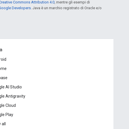
Creative Commons Attribution 4.0
, mentre gli esempi di
 Google Developers
. Java è un marchio registrato di Oracle e/o
a
roid
ome
base
le AI Studio
le Antigravity
le Cloud
le Play
 all