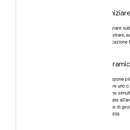
Sync
Status
Per iniziar
Vuoi iniziare su
per registrare, a
un'applicazione 
Panoramic
L'API espone più
può avere uno o 
modifiche simulta
desiderate all'ar
consente di gest
tra le entità: