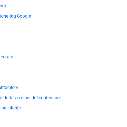
voro
ione tag Google
ntegrate
ontenitore
i delle versioni del contenitore
ioni utente