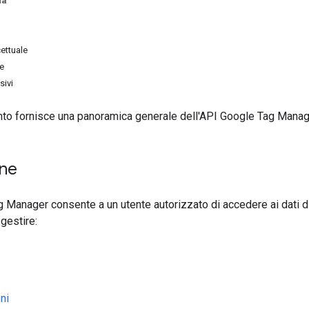
na
ettuale
te
sivi
o fornisce una panoramica generale dell'API Google Tag Manag
one
 Manager consente a un utente autorizzato di accedere ai dati 
gestire:
ni