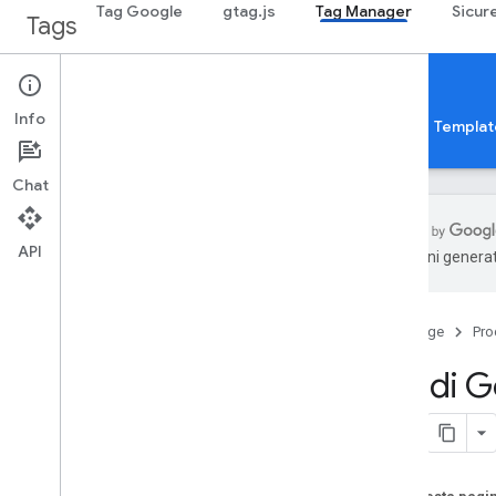
Tag Google
gtag.js
Tag Manager
Sicur
Tags
API
Info
Informazioni
Web
Cellulare
Server
Templat
Chat
API
traduzioni generat
Guide
Panoramica
Home page
Pro
Guida per gli sviluppatori
Autorizzazione
API di 
Suggerimenti sulle prestazioni
Parametri di query standard
Risposte di errore
Limiti e quote