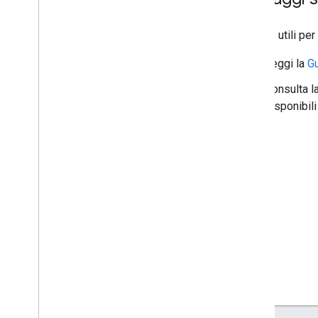
Risorse utili per
Leggi la
Gu
Consulta l
disponibil