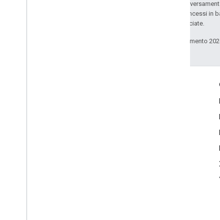
Salvo quando diversamente 
codice sono concessi in b
delle sue consociate.
Ultimo aggiornamento 202
Coinvolgi
Google Developer Program
Google Developer Groups
Google Developer Experts
Accelerators
Google Cloud & NVIDIA