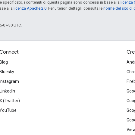
specificato, i contenuti di questa pagina sono concessi in base alla
licenza 
ase alla
licenza Apache 2.0
. Per ulteriori dettagli, consulta le
norme del sito di
6-07-30 UTC.
Connect
Cre
Blog
And
Bluesky
Chr
Instagram
Fire
LinkedIn
Goog
X (Twitter)
Goog
YouTube
Goog
Goog
View