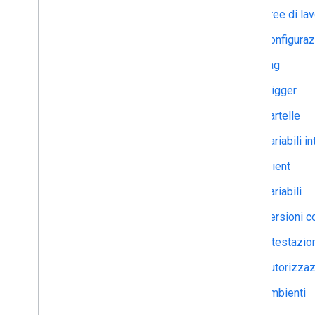
accounts
.
containers
.
workspaces
.
gtag
_
Aree di la
config
accounts
.
containers
.
workspaces
.
tags
Configuraz
accounts
.
containers
.
workspaces
.
templates
Tag
accounts
.
containers
.
workspaces
.
Trigger
transformations
accounts
.
containers
.
workspaces
.
Cartelle
triggers
accounts
.
containers
.
workspaces
.
Variabili i
variables
accounts
.
containers
.
workspaces
.
Client
zones
Variabili
accounts
.
user
_
permissions
Versioni c
Tipi
Intestazion
Condizione
Container
Version
Header
Autorizzaz
Entità
Ambienti
Merge
Conflict
Parametro