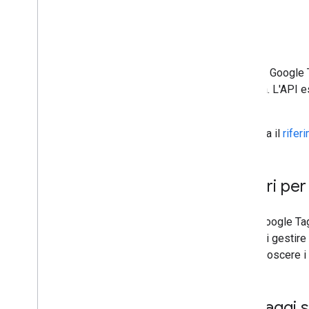
L'API di Google 
raccolta. L'API e
interno.
Consulta il
rifer
Criteri per
L'API Google Tag
grado di gestire
Per conoscere i l
Passaggi s