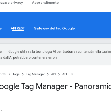
ezza e privacy
Apprendimento
e
API REST
Gateway del tag Google
Google utilizza la tecnologia AI per tradurre i contenuti nella tua li
e dall'AI potrebbero contenere errori.
dotti
Tags
Tag Manager
API
API REST
Google Tag Manager - Panorami