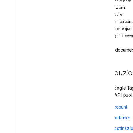
Su questa pagi
Librerie client
Introduzione
Termini e condizioni
Per iniziare
Panoramica conc
Riferimento
Criteri per le quo
API
Passaggi succes
Risorse REST
Questo document
account
accounts
.
containers
accounts
.
containers
.
destinations
Introduzi
accounts
.
containers
.
environments
accounts
.
containers
.
version
_
headers
accounts
.
containers
.
versions
L'API Google Tag
accounts
.
containers
.
workspaces
questa API puoi 
accounts
.
containers
.
workspaces
.
built
_
in
_
variables
Account
accounts
.
containers
.
workspaces
.
clients
Container
accounts
.
containers
.
workspaces
.
Destinazio
folders