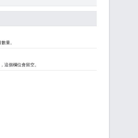
目數量。
，這個欄位會留空。