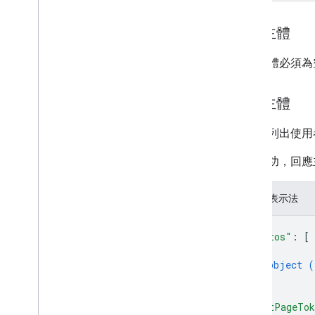
要求主體
要求主體必須為
回應主體
回應會列出使用
如果成功，回應
JSON 表示法
{
"photos"
: 
[
{
object (
}
]
,
"nextPageTo