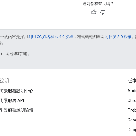
這對你有幫助嗎？
面中的內容是採用
創用 CC 姓名標示 4.0 授權
，程式碼範例則為
阿帕契 2.0 授權
。
標。
0 (世界標準時間)。
說明
版
街景服務說明中心
And
街景服務 API
Chr
街景服務說明論壇
Fire
Goog
Goog