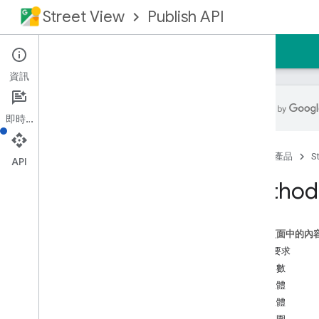
Street View
Publish API
首頁
指南
參考資料
支援
資訊
即時通訊
總覽
首頁
產品
S
必備條件
API
授權要求
Method:
REST 參考資料
總覽
這個頁面中的內
REST 資源
HTTP 要求
相片
查詢參數
Photo
Sequence
要求主體
相片序列
回應主體
相片