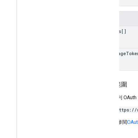
}
欄位
photos[]
next
Page
Toke
授權範圍
需要下列 OAut
https://
詳情請參閱
OAut