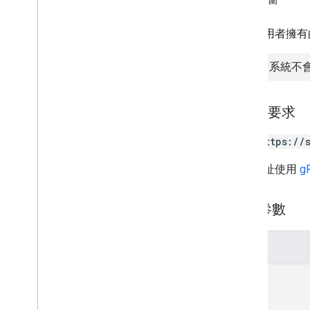
授權範圍
總覽
batch
Delete
列出使用者擁有
batch
Get
batch
Update
注意：系統不
清單
類型
HTTP 要求
代碼
作業
GET https://
相片回應
相片檢視
這個網址使用
g
狀態
遠端程序呼叫 (RPC) 參考資料
查詢參數
產品詳細資料
版本資訊
參數
view