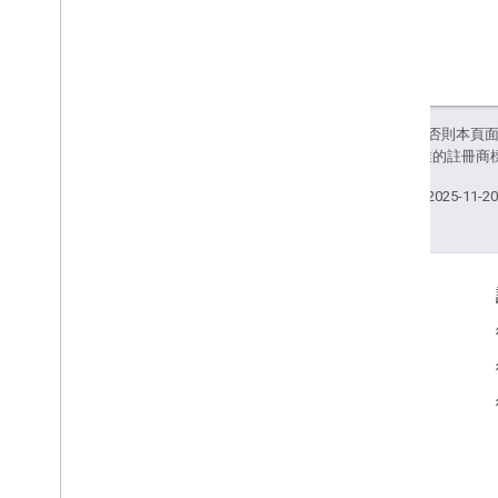
除非另有註明，否則本頁
和/或其關聯企業的註冊商
上次更新時間：2025-11-2
產品資訊
Google 地圖服務條款
Google Street View Publish API 服務條款
使用權限
圖片收錄和隱私權政策
Google 地圖歸屬指南