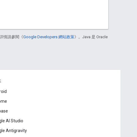
詳情請參閱《
Google Developers 網站政策
》。Java 是 Oracle
本
roid
ome
base
le AI Studio
le Antigravity