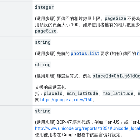
integer
pageSize
(選用步驟) 要傳回的相片數量上限。
不得
用預設的頁面大小 100。如果使用者擁有的相片數量
pageSize
。
string
photos.list
n
(選用步驟) 先前的
要求 (如有) 傳回的
string
placeId=ChIJj61dQg
(選用步驟) 篩選運算式。例如
支援的篩選器包
placeId
min_latitude
max_latitude
括：
、
、
、
閱
https://google.aip.dev/160
。
string
(選用步驟) BCP-47 語言代碼，例如「en-US」或「sr
http://www.unicode.org/reports/tr35/#Unicode_locale
使用使用者在 Google 服務中的語言偏好設定。