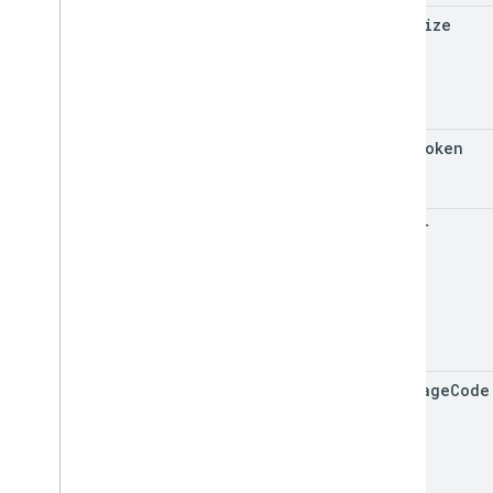
page
Size
page
Token
filter
language
Code