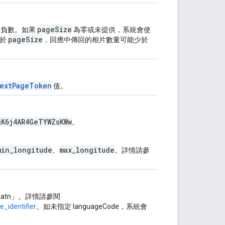
pageSize
為負數。如果
為零或未提供，系統會使
pageSize
少於
，回應中傳回的相片數量可能少於
extPageToken
值。
K6j4AR4GeTYWZsKWw
。
min_longitude
max_longitude
、
。詳情請參
-Latn」。詳情請參閱
_identifier
。如未指定 languageCode，系統會