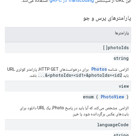
این URL از سینتکس
Transcoding در gRPC
استفاده می‌کند.
پارامترهای پرس و جو
پارامترها
photo
Ids[]
string
Photos
الزامی. شناسه
. برای درخواست‌های HTTP GET، پارامتر کوئری URL
photoIds=<id1>&photoIds=<id2>&...
باید
باشد.
view
enum (
PhotoView
)
الزامی. مشخص می‌کند که آیا باید در پاسخ Photo، یک URL دانلود برای
بایت‌های عکس برگردانده شود یا خیر.
language
Code
string