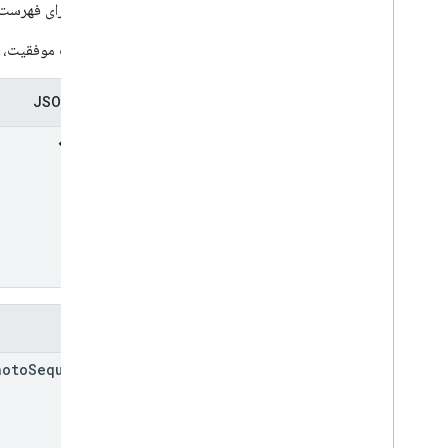
پاسخی برای فهرست ک
در صورت موفقیت، بد
نمایش JSON
فیلدها
hoto
Sequences[]