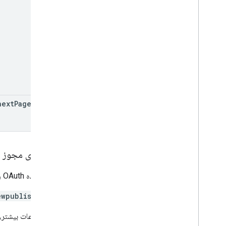
next
Page
Token
دامنه‌های مجوز
به محدوده OAuth زیر نیاز دارد:
ewpublish
برای اطلاعات بیشتر، 