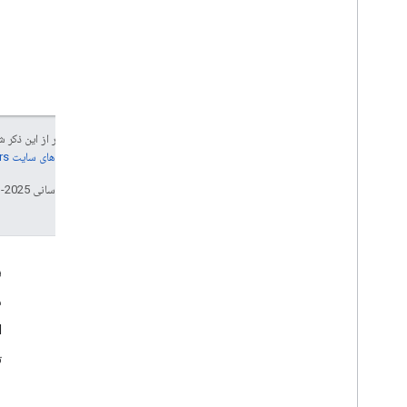
جز در مواردی که غیر از این ذک
جزئیات، به
خطمشی‌های سایت Google Developers‏
تاریخ آخرین به‌روزرسانی 2025-11-20 به‌وقت ساعت هماهنگ جهانی.
اطلاعات محصول
ر
شرایط خدمات Google Maps
م
شرایط خدمات Google Street View Publish API
PI
مجوزهای استفاده
ت
پذیرش تصویر و سیاست های حفظ حریم خصوصی