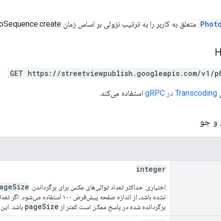
Phot
متعلق به کاربر را به ترتیب نزولی بر اساس زمان photoSequence.create لیست می‌کند.
GET https://streetviewpublish.googleapis.com/v1/p
Transcoding در gRPC
استفاده می‌کند.
 و جو
integer
ageSize
اختیاری. حداکثر تعداد توالی‌های عکس برای برگرداندن.
نشده باشد، از اندازه صفحه پیش‌فرض ۱۰۰ استفاده می‌شود. اگر تعداد تطابق‌ها کمتر از
pageSize
برگردانده شده در پاسخ ممکن است کمتر از
باشد. این 