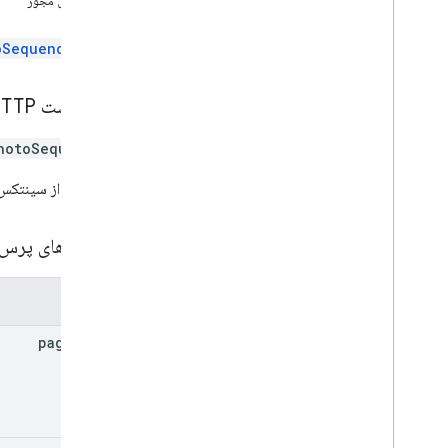
دامنه‌های مجوز
فهرست
عکس ها
تمام
oSequences
انواع
کد
درخواست HTTP
عمل
Photo
Response
hotoSequences
Photo
View
وضعیت
این URL از سینتکس
مرجع RPC
پارامترهای پرس
مشخصات محصول
یادداشت های انتشار
پارامترها
page
Size