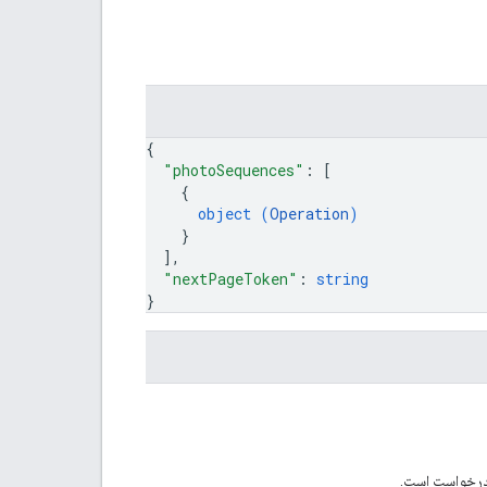
{
"photoSequences"
: 
[
{
object (
Operation
)
}
]
,
"nextPageToken"
: 
string
}
درخواست است.