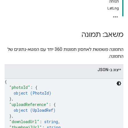
תנוחה
LatLng
משאב: תמונה
התמונה משמשת לאחסון תמונות 360 יחד עם המטא-נתונים של
התמונה.
ייצוג ב-JSON
{
"photoId"
: 
{
object (
PhotoId
)
}
,
"uploadReference"
: 
{
object (
UploadRef
)
}
,
"downloadUrl"
: 
string
,
"thumbnailUrl"
: 
string
,