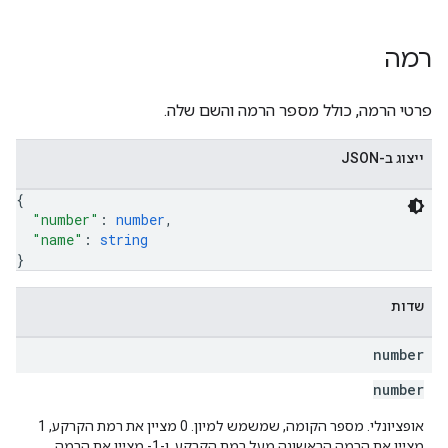
רמה
פרטי הרמה, כולל מספר הרמה והשם שלה.
ייצוג ב-JSON
{
"number"
: 
number
,
"name"
: 
string
}
שדות
number
number
אופציונלי. מספר הקומה, שמשמש למיון. ‫0 מציין את רמת הקרקע, 1
מציין את הרמה הראשונה מעל רמת הקרקע, ו-1- מציין את הרמה