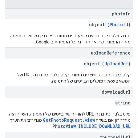
photo
Id
object (
PhotoId
)
חובה. פלט בלבד. נדרש כשמעדכנים תמונה. פלט רק כשיוצרים תמונה.
מזהה התמונה, שהוא ייחודי בין כל התמונות ב-Google.
upload
Reference
object (
UploadRef
)
קלט בלבד. חובה כשיוצרים תמונה. קלט בלבד. כתובת ה-URL של
המשאב שאליו מועלים הבייטים של התמונה.
download
Url
string
פלט בלבד. כתובת ה-URL להורדה של בייטים של התמונה. השדה הזה
GetPhotoRequest.view
מוגדר רק אם בשדה
מגדירים את הערך
PhotoView.INCLUDE_DOWNLOAD_URL
.
thumbnail
Url