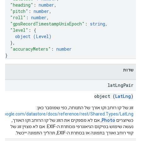
"heading"
: 
number
,
"pitch"
: 
number
,
"roll"
: 
number
,
"gpsRecordTimestampUnixEpoch"
: 
string
,
"level"
: 
{
object (
Level
)
}
,
"accuracyMeters"
: 
number
}
שדות
lat
Lng
Pair
object (
LatLng
)
זוג של קו רוחב וקו אורך של התנוחה, כפי שמוסבר כאן:
ud.google.com/datastore/docs/reference/rest/Shared.Types/LatLng
Photo
כשיוצרים
, אם לא מספקים את הזוג של קו הרוחב וקו האורך,
נעשה שימוש במיקום הגיאוגרפי מכותרת ה-EXIF. אם לא מצוין זוג של
קווי רוחב ואורך בתמונה או בכותרת ה-EXIF, תהליך התמונה ייכשל.