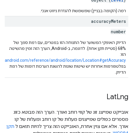
רמה (הקומה בבניין) שמשמשת להגדרת ניווט אנכי.
accuracy
Meters
number
הדיוק האופקי המשוער של התנוחה הזו במטרים, עם רמת סמך של
68% (סטיית תקן אחת). לדוגמה, ב-Android, הערך הזה זמין מהשיטה
הזו:
per.android.com/reference/android/location/Location#getAccuracy()
בפלטפורמות אחרות יש שיטות שונות להשגת הערכות דומות של רמת
הדיוק.
Lat
Lng
אובייקט שמייצג זוג של קווי רוחב ואורך. הערך הזה מבוטא כזוג
מספרים כפולים שמייצגים מעלות של קו רוחב ומעלות של קו
אורך. אלא אם צוין אחרת, האובייקט הזה צריך להיות תואם ל
תקן