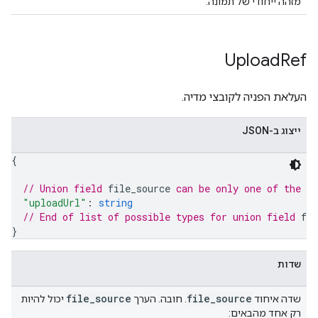
מזהה ייחודי של תמונה.
Upload
Ref
העלאת הפניה לקובצי מדיה.
ייצוג ב-JSON
{
// Union field 
file_source
 can be only one of the f
"uploadUrl"
: 
string
// End of list of possible types for union field 
fil
}
שדות
file
_
source
file
_
source
שדה איחוד
. חובה. הערך
יכול להיות
רק אחד מהבאים: