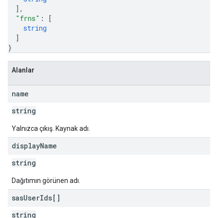
]
,
"frns"
: 
[
string
]
}
Alanlar
name
string
Yalnızca çıkış. Kaynak adı.
display
Name
string
Dağıtımın görünen adı.
sas
User
Ids[]
string