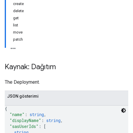
create
delete
get
list
move
patch
Kaynak: Dağıtım
The Deployment.
JSON gösterimi
{
"name"
: 
string
,
"displayName"
: 
string
,
"sasUserIds"
: 
[
string