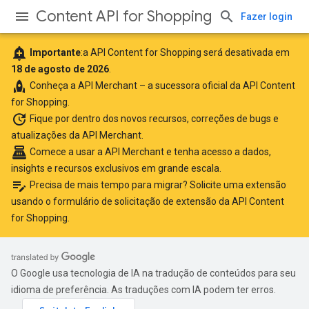
Content API for Shopping
Fazer login
add_alert
Importante
:a API Content for Shopping será desativada em
18 de agosto de 2026
.
rocket
Conheça a
API Merchant
– a sucessora oficial da API Content
for Shopping.
update
Fique por dentro
dos novos recursos, correções de bugs e
atualizações da API Merchant.
point_of_sale
Comece a usar a API Merchant
e tenha acesso a dados,
insights e recursos exclusivos em grande escala.
edit_note
Precisa de mais tempo para migrar? Solicite uma extensão
usando o
formulário de solicitação de extensão da API Content
for Shopping
.
O Google usa tecnologia de IA na tradução de conteúdos para seu
idioma de preferência. As traduções com IA podem ter erros.