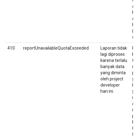
de
An
Ko
Al
bar
(b
di
410
reportUnavailableQuotaExceeded
Laporan tidak
Pa
lagi diproses
kl
karena terlalu
tid
banyak data
me
yang diminta
pe
oleh project
ya
developer
bes
hari ini.
ya
ing
An
me
pe
kuo
Go
Co