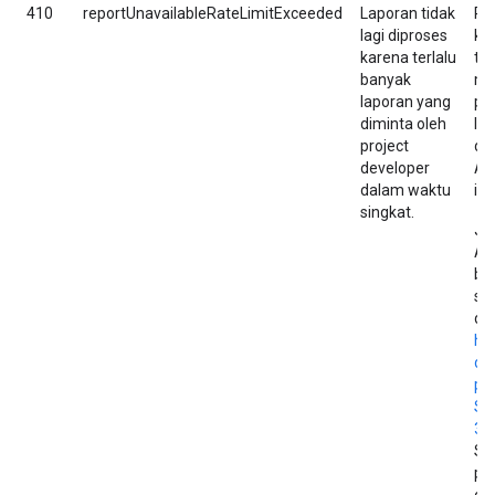
410
reportUnavailableRateLimitExceeded
Laporan tidak
Pa
lagi diproses
kl
karena terlalu
tid
banyak
me
laporan yang
pe
diminta oleh
leb
project
da
developer
An
dalam waktu
ing
singkat.
Jik
An
be
se
di
hu
du
pe
Se
36
Se
pro