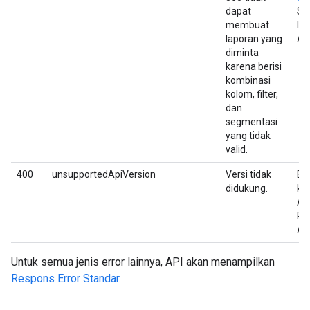
dapat
Se
membuat
la
laporan yang
An
diminta
karena berisi
kombinasi
kolom, filter,
dan
segmentasi
yang tidak
valid.
400
unsupportedApiVersion
Versi tidak
Be
didukung.
ke
Ad
Re
API
Untuk semua jenis error lainnya, API akan menampilkan
Respons Error Standar
.