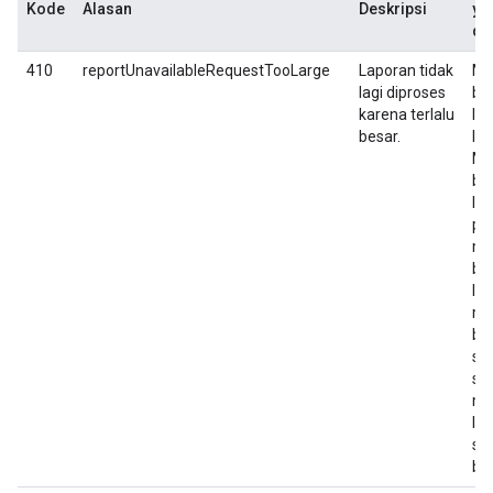
Kode
Alasan
Deskripsi
ya
di
410
reportUnavailableRequestTooLarge
Laporan tidak
Mi
lagi diproses
be
karena terlalu
la
besar.
leb
Mi
ba
la
pe
me
be
la
me
ba
se
se
me
la
se
bul