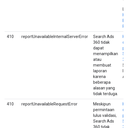
Lih
Ha
Ba
Pe
410
reportUnavailableInternalServerError
Search Ads
Hu
360 tidak
du
dapat
pe
menampilkan
Se
atau
36
membuat
Se
laporan
la
karena
An
beberapa
alasan yang
tidak terduga.
410
reportUnavailableRequestError
Meskipun
Hu
permintaan
du
lulus validasi,
pe
Search Ads
Se
360 tidak
36