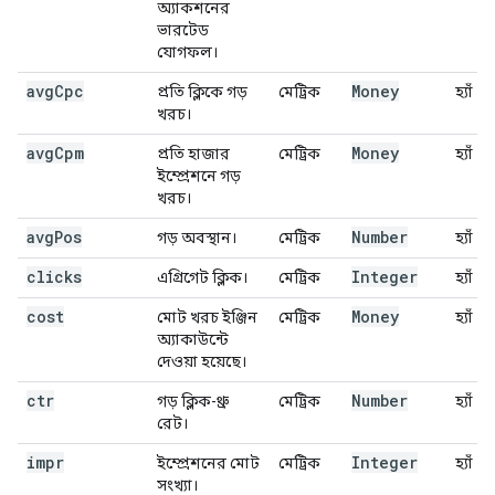
অ্যাকশনের
ভারটেড
যোগফল।
avg
Cpc
Money
প্রতি ক্লিকে গড়
মেট্রিক
হ্যাঁ
খরচ।
avg
Cpm
Money
প্রতি হাজার
মেট্রিক
হ্যাঁ
ইম্প্রেশনে গড়
খরচ।
avg
Pos
Number
গড় অবস্থান।
মেট্রিক
হ্যাঁ
clicks
Integer
এগ্রিগেট ক্লিক।
মেট্রিক
হ্যাঁ
cost
Money
মোট খরচ ইঞ্জিন
মেট্রিক
হ্যাঁ
অ্যাকাউন্টে
দেওয়া হয়েছে।
ctr
Number
গড় ক্লিক-থ্রু
মেট্রিক
হ্যাঁ
রেট।
impr
Integer
ইম্প্রেশনের মোট
মেট্রিক
হ্যাঁ
সংখ্যা।