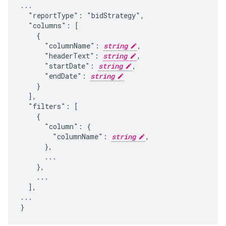
...

  "reportType": "bidStrategy",

  "columns": [

    {

      "columnName": 
string
,

      "headerText": 
string
,

      "startDate": 
string
,

      "endDate": 
string
    }

  ],

  "filters": [

    {

      "column": {

        "columnName": 
string
,

      },

      ...

    },

    ...

  ],

...

}