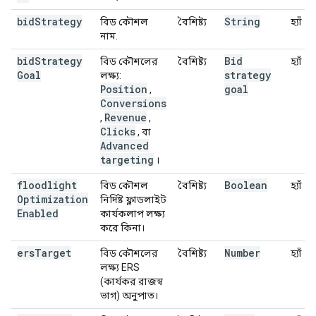
bid
Strategy
String
বিড কৌশল
বৈশিষ্ট্য
হ্যাঁ
নাম.
bid
Strategy
Bid
বিড কৌশলের
বৈশিষ্ট্য
হ্যাঁ
Goal
strategy
লক্ষ্য:
Position
goal
,
Conversions
Revenue
,
,
Clicks
, বা
Advanced
targeting
।
floodlight
Boolean
বিড কৌশল
বৈশিষ্ট্য
হ্যাঁ
Optimization
নির্দিষ্ট ফ্লাডলাইট
Enabled
কার্যকলাপ লক্ষ্য
করে কিনা।
ers
Target
Number
বিড কৌশলের
বৈশিষ্ট্য
হ্যাঁ
লক্ষ্য ERS
(কার্যকর রাজস্ব
ভাগ) অনুপাত।