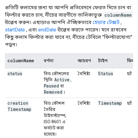
প্রতিটি কলামের জন্য যা আপনি প্রতিবেদনে ফেরত দিতে চান বা
ফিল্টার করতে চান, নীচের সারণীতে তালিকাভুক্ত
columnName
উল্লেখ করুন। এছাড়াও আপনি ঐচ্ছিকভাবে
হেডার টেক্সট
,
startDate
, এবং
endDate
উল্লেখ করতে পারেন। মনে রাখবেন
কিছু কলাম ফিল্টার করা যাবে না; নীচের টেবিলে "ফিল্টারযোগ্য"
পড়ুন।
column
Name
বর্ণনা
আচরণ
টাইপ
ফিল্ট
status
Status
বিড কৌশলের
বৈশিষ্ট্য
হ্যাঁ
Active
স্থিতি:
,
Paused
বা
Removed
।
creation
Timestamp
বিড কৌশল
বৈশিষ্ট্য
হ্যাঁ
Timestamp
তৈরির
টাইমস্ট্যাম্প,
ISO 8601 এ
ফর্ম্যাট করা
হয়েছে।