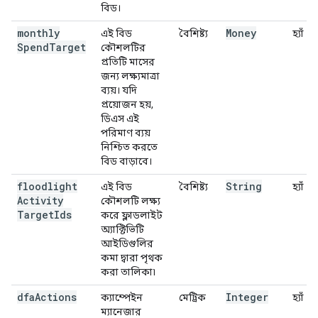
বিড।
monthly
Money
এই বিড
বৈশিষ্ট্য
হ্যাঁ
Spend
Target
কৌশলটির
প্রতিটি মাসের
জন্য লক্ষ্যমাত্রা
ব্যয়। যদি
প্রয়োজন হয়,
ডিএস এই
পরিমাণ ব্যয়
নিশ্চিত করতে
বিড বাড়াবে।
floodlight
String
এই বিড
বৈশিষ্ট্য
হ্যাঁ
Activity
কৌশলটি লক্ষ্য
Target
Ids
করে ফ্লাডলাইট
অ্যাক্টিভিটি
আইডিগুলির
কমা দ্বারা পৃথক
করা তালিকা৷
dfa
Actions
Integer
ক্যাম্পেইন
মেট্রিক
হ্যাঁ
ম্যানেজার