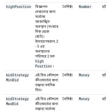
high
Position
Number
বিজ্ঞাপন
বৈশিষ্ট্য
হ্যাঁ
দেখানোর জন্য
সর্বোচ্চ
আকাঙ্খিত
অবস্থান (সংখ্যার
দিক থেকে
ছোট)।
উদাহরণস্বরূপ, 2
- 5 এর
অবস্থানের
পরিসরে 2 হল
high
Position
।
bid
Strategy
Money
এই বিড কৌশলে
বৈশিষ্ট্য
হ্যাঁ
Min
Bid
কীওয়ার্ডের জন্য
সম্ভাব্য সর্বনিম্ন
বিড।
bid
Strategy
Money
এই বিড কৌশলে
বৈশিষ্ট্য
হ্যাঁ
Max
Bid
কীওয়ার্ডের জন্য
সম্ভাব্য সর্বোচ্চ