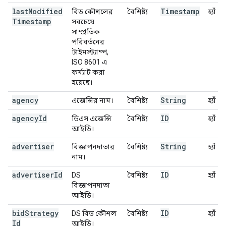
last
Modified
Timestamp
বিড কৌশলের
বৈশিষ্ট্য
হ্যাঁ
Timestamp
সবচেয়ে
সাম্প্রতিক
পরিবর্তনের
টাইমস্ট্যাম্প,
ISO 8601 এ
ফর্ম্যাট করা
হয়েছে।
agency
String
এজেন্সির নাম।
বৈশিষ্ট্য
হ্যাঁ
agency
Id
ID
ডিএস এজেন্সি
বৈশিষ্ট্য
হ্যাঁ
আইডি।
advertiser
String
বিজ্ঞাপনদাতার
বৈশিষ্ট্য
হ্যাঁ
নাম।
advertiser
Id
ID
DS
বৈশিষ্ট্য
হ্যাঁ
বিজ্ঞাপনদাতা
আইডি।
bid
Strategy
ID
DS বিড কৌশল
বৈশিষ্ট্য
হ্যাঁ
Id
আইডি।