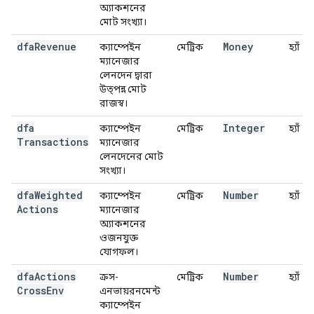
অ্যাকশনের
মোট সংখ্যা।
dfa
Revenue
Money
ক্যাম্পেইন
মেট্রিক
হ্যাঁ
ম্যানেজার
লেনদেন দ্বারা
উত্পন্ন মোট
রাজস্ব।
dfa
Integer
ক্যাম্পেইন
মেট্রিক
হ্যাঁ
Transactions
ম্যানেজার
লেনদেনের মোট
সংখ্যা।
dfa
Weighted
Number
ক্যাম্পেইন
মেট্রিক
হ্যাঁ
Actions
ম্যানেজার
অ্যাকশনের
ওজনযুক্ত
যোগফল।
dfa
Actions
Number
ক্রস-
মেট্রিক
হ্যাঁ
Cross
Env
এনভায়রনমেন্ট
ক্যাম্পেইন