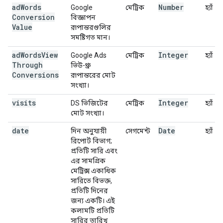
ad
Words
Number
Google
মেট্রিক
হ্যাঁ
Conversion
বিজ্ঞাপন
Value
রূপান্তরগুলির
সমষ্টিগত মান।
ad
Words
View
Integer
Google Ads
মেট্রিক
হ্যাঁ
Through
ভিউ-থ্রু
Conversions
রূপান্তরের মোট
সংখ্যা।
visits
Integer
DS ভিজিটের
মেট্রিক
হ্যাঁ
মোট সংখ্যা।
date
Date
দিন অনুযায়ী
সেগমেন্ট
হ্যাঁ
রিপোর্ট বিভাগ;
প্রতিটি সারি এবং
এর সামগ্রিক
মেট্রিক্স একাধিক
সারিতে বিভক্ত,
প্রতিটি দিনের
জন্য একটি। এই
কলামটি প্রতিটি
সারির তারিখ