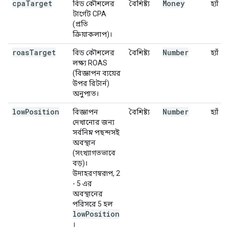
cpa
Target
Money
বিড কৌশলের
বৈশিষ্ট্য
হ্যাঁ
টার্গেট CPA
(প্রতি
ক্রিয়াকলাপ)।
roas
Target
Number
বিড কৌশলের
বৈশিষ্ট্য
হ্যাঁ
লক্ষ্য ROAS
(বিজ্ঞাপন ব্যয়ের
উপর রিটার্ন)
অনুপাত।
low
Position
Number
বিজ্ঞাপন
বৈশিষ্ট্য
হ্যাঁ
দেখানোর জন্য
সর্বনিম্ন পছন্দসই
অবস্থান
(সংখ্যাগতভাবে
বড়)।
উদাহরণস্বরূপ, 2
- 5 এর
অবস্থানের
পরিসরে 5 হল
low
Position
।