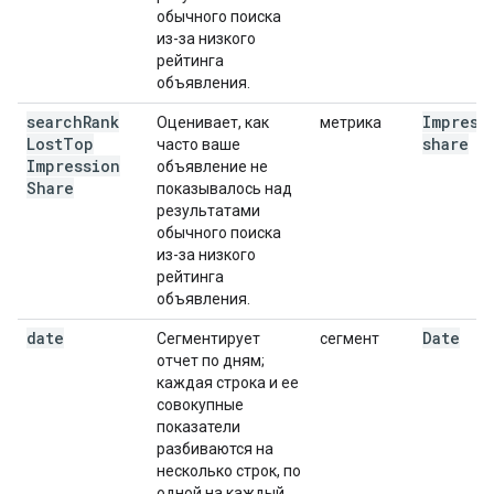
обычного поиска
из-за низкого
рейтинга
объявления.
search
Rank
Impress
Оценивает, как
метрика
Lost
Top
share
часто ваше
Impression
объявление не
Share
показывалось над
результатами
обычного поиска
из-за низкого
рейтинга
объявления.
date
Date
Сегментирует
сегмент
отчет по дням;
каждая строка и ее
совокупные
показатели
разбиваются на
несколько строк, по
одной на каждый