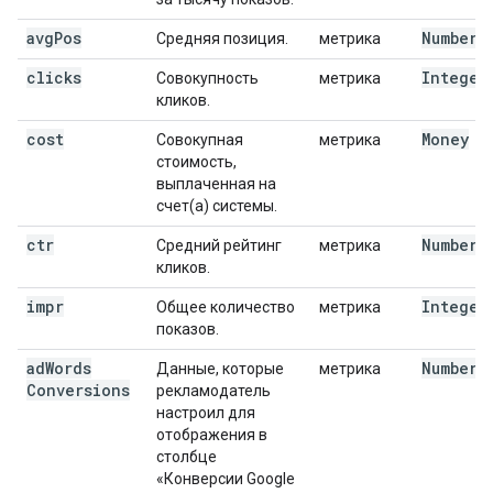
avg
Pos
Number
Средняя позиция.
метрика
clicks
Integer
Совокупность
метрика
кликов.
cost
Money
Совокупная
метрика
стоимость,
выплаченная на
счет(а) системы.
ctr
Number
Средний рейтинг
метрика
кликов.
impr
Integer
Общее количество
метрика
показов.
ad
Words
Number
Данные, которые
метрика
Conversions
рекламодатель
настроил для
отображения в
столбце
«Конверсии Google