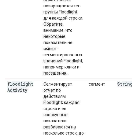
возвращается тег
группы Floodlight
для каждой строки.
Обратите
внимание, что
некоторые
показатели не
имеют
сегментированных
значений Floodlight,
например клики и
посещения.
floodlight
String
Сегментирует
сегмент
Activity
отчет по
действиям
Floodlight; каждая
строка и ее
совокупные
показатели
разбиваются на
несколько строк, до