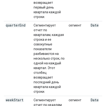
возвращает
первый день
квартала каждой
строки.
quarter
End
Date
Сегментирует
сегмент
отчет по
кварталам; каждая
строка и ее
совокупные
показатели
разбиваются на
несколько строк, по
одной на каждый
квартал. Этот
столбец
возвращает
последний день
квартала каждой
строки.
week
Start
Date
Сегментирует
сегмент
отчет по неделям