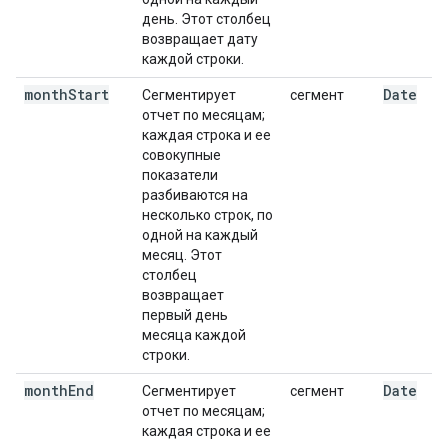
день. Этот столбец
возвращает дату
каждой строки.
month
Start
Date
Сегментирует
сегмент
отчет по месяцам;
каждая строка и ее
совокупные
показатели
разбиваются на
несколько строк, по
одной на каждый
месяц. Этот
столбец
возвращает
первый день
месяца каждой
строки.
month
End
Date
Сегментирует
сегмент
отчет по месяцам;
каждая строка и ее