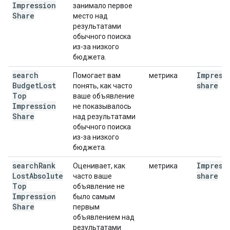
Impression
занимало первое
Share
место над
результатами
обычного поиска
из-за низкого
бюджета.
search
Impress
Помогает вам
метрика
Budget
Lost
share
понять, как часто
Top
ваше объявление
Impression
не показывалось
Share
над результатами
обычного поиска
из-за низкого
бюджета.
search
Rank
Impress
Оценивает, как
метрика
Lost
Absolute
share
часто ваше
Top
объявление не
Impression
было самым
Share
первым
объявлением над
результатами