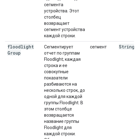
сегмента
устройства. Этот
столбец
возвращает
сегмент устройства
каждой строки.
floodlight
String
Сегментирует
сегмент
Group
отчет по группам
Floodlight; каждая
строка и ее
совокупные
показатели
разбиваются на
несколько строк, до
одной для каждой
группы Floodlight. В
этом столбце
возвращается
название группы
Floodlight для
каждой строки.