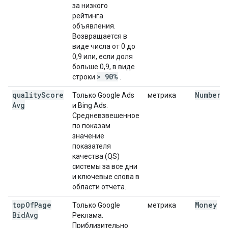
за низкого
рейтинга
объявления.
Возвращается в
виде числа от 0 до
0,9 или, если доля
больше 0,9, в виде
> 90%
строки
.
quality
Score
Number
Только Google Ads
метрика
Avg
и Bing Ads.
Средневзвешенное
по показам
значение
показателя
качества (QS)
системы за все дни
и ключевые слова в
области отчета.
top
Of
Page
Money
Только Google
метрика
Bid
Avg
Реклама.
Приблизительно