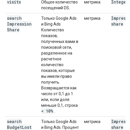
visits
Integer
Общее количество
метрика
посещений DS.
search
Impress
Только Google Ads
метрика
Impression
share
и Bing Ads.
Share
Количество
показов,
полученных вами в
поисковой сети,
разделенное на
расчетное
количество
показов, которые
вы имели право
получить.
Возвращается как
число от 0,1 до 1
или, если доля
меньше 0,1, строка
< 10%
.
search
Impress
Только Google Ads
метрика
Budget
Lost
share
и Bing Ads. Процент