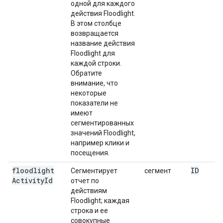
одной для каждого
действия Floodlight.
В этом столбце
возвращается
название действия
Floodlight для
каждой строки.
Обратите
внимание, что
некоторые
показатели не
имеют
сегментированных
значений Floodlight,
например клики и
посещения.
floodlight
ID
Сегментирует
сегмент
Activity
Id
отчет по
действиям
Floodlight; каждая
строка и ее
совокупные