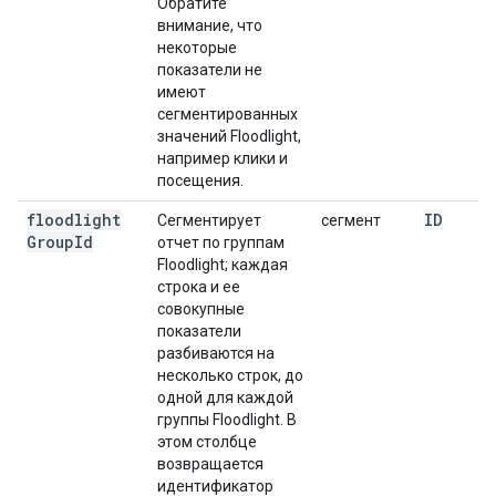
Обратите
внимание, что
некоторые
показатели не
имеют
сегментированных
значений Floodlight,
например клики и
посещения.
floodlight
ID
Сегментирует
сегмент
Group
Id
отчет по группам
Floodlight; каждая
строка и ее
совокупные
показатели
разбиваются на
несколько строк, до
одной для каждой
группы Floodlight. В
этом столбце
возвращается
идентификатор