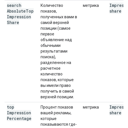
search
Impress
Количество
метрика
Absolute
Top
share
показов,
Impression
полученных вами в
Share
самой верхней
позиции (самое
первое
объявление над
обычными
результатами
поиска),
разделенное на
расчетное
количество
показов, которые
вы имели право
получить в самой
верхней позиции.
top
Impress
Процент показов
метрика
Impression
share
вашей рекламы,
Percentage
которые
показываются где-