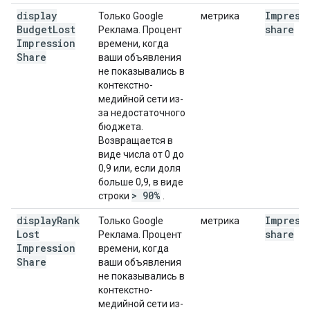
display
Impress
Только Google
метрика
Budget
Lost
share
Реклама. Процент
Impression
времени, когда
Share
ваши объявления
не показывались в
контекстно-
медийной сети из-
за недостаточного
бюджета.
Возвращается в
виде числа от 0 до
0,9 или, если доля
больше 0,9, в виде
> 90%
строки
.
display
Rank
Impress
Только Google
метрика
Lost
share
Реклама. Процент
Impression
времени, когда
Share
ваши объявления
не показывались в
контекстно-
медийной сети из-