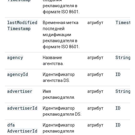
рекламодателя в
формате ISO 8601.
last
Modified
Timesta
Временная метка
атрибут
Timestamp
последней
модификации
рекламодателя в
формате ISO 8601.
agency
String
Название
атрибут
агентства.
agency
Id
ID
Идентификатор
атрибут
агентства DS.
advertiser
String
Имя
атрибут
рекламодателя.
advertiser
Id
ID
Идентификатор
атрибут
рекламодателя DS.
dfa
ID
Идентификатор
атрибут
Advertiser
Id
рекламодателя