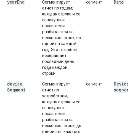
year
End
Date
Сегментирует
сегмент
отчет по годам;
каждая строка и ее
совокупные
показатели
разбиваются на
несколько строк, по
одной на каждый
год. Этот столбец
возвращает
последний день
года каждой
строки.
device
Device
Сегментирует
сегмент
Segment
segment
отчет по
устройствам;
каждая строка и ее
совокупные
показатели
разбиваются на
несколько строк, до
одной для каждого