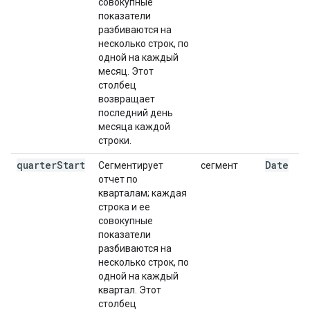
совокупные
показатели
разбиваются на
несколько строк, по
одной на каждый
месяц. Этот
столбец
возвращает
последний день
месяца каждой
строки.
quarter
Start
Date
Сегментирует
сегмент
отчет по
кварталам; каждая
строка и ее
совокупные
показатели
разбиваются на
несколько строк, по
одной на каждый
квартал. Этот
столбец