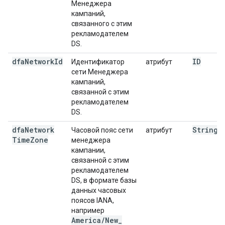
Менеджера
кампаний,
связанного с этим
рекламодателем
DS.
dfa
Network
Id
ID
Идентификатор
атрибут
сети Менеджера
кампаний,
связанной с этим
рекламодателем
DS.
dfa
Network
String
Часовой пояс сети
атрибут
Time
Zone
менеджера
кампании,
связанной с этим
рекламодателем
DS, в формате базы
данных часовых
поясов IANA,
например
America
/
New
_