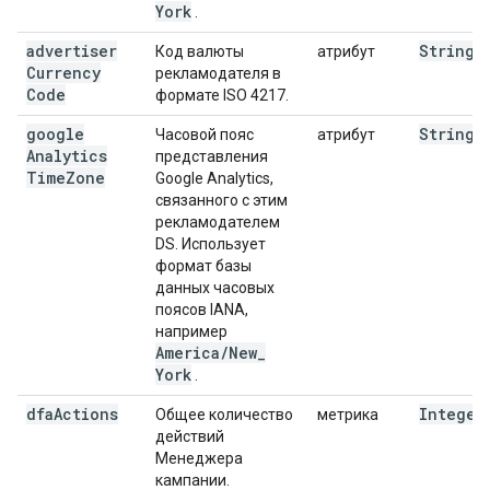
York
.
advertiser
String
Код валюты
атрибут
Currency
рекламодателя в
Code
формате ISO 4217.
google
String
Часовой пояс
атрибут
Analytics
представления
Time
Zone
Google Analytics,
связанного с этим
рекламодателем
DS. Использует
формат базы
данных часовых
поясов IANA,
например
America
/
New
_
York
.
dfa
Actions
Integer
Общее количество
метрика
действий
Менеджера
кампании.