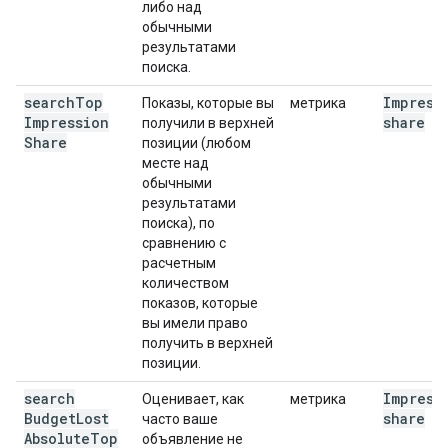
либо над
обычными
результатами
поиска.
search
Top
Impress
Показы, которые вы
метрика
Impression
share
получили в верхней
Share
позиции (любом
месте над
обычными
результатами
поиска), по
сравнению с
расчетным
количеством
показов, которые
вы имели право
получить в верхней
позиции.
search
Impress
Оценивает, как
метрика
Budget
Lost
share
часто ваше
Absolute
Top
объявление не