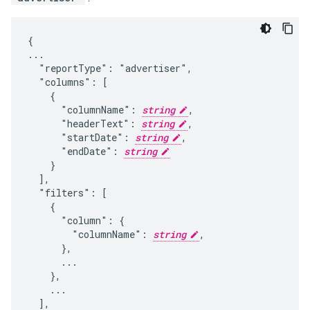
{

...

  "reportType": "advertiser",

  "columns": [

    {

      "columnName": 
string
,

      "headerText": 
string
,

      "startDate": 
string
,

      "endDate": 
string
    }

  ],

  "filters": [

    {

      "column": {

        "columnName": 
string
,

      },

      ...

    },

    ...

  ],
