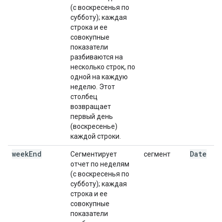
(с воскресенья по
субботу); каждая
строка и ее
совокупные
показатели
разбиваются на
несколько строк, по
одной на каждую
неделю. Этот
столбец
возвращает
первый день
(воскресенье)
каждой строки.
week
End
Date
Сегментирует
сегмент
отчет по неделям
(с воскресенья по
субботу); каждая
строка и ее
совокупные
показатели