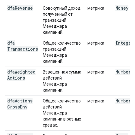
dfa
Revenue
Money
Совокупный доход,
метрика
полученный от
транзакций
Менеджера
кампаний.
dfa
Integer
Общее количество
метрика
Transactions
транзакций
Менеджера
кампаний.
dfa
Weighted
Number
Взвешенная сумма
метрика
Actions
действий
Менеджера
кампании.
dfa
Actions
Number
Общее количество
метрика
Cross
Env
действий
Менеджера
кампании в разных
средах.