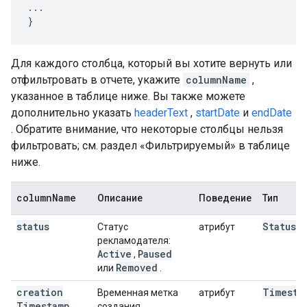
...

}
Для каждого столбца, который вы хотите вернуть или
отфильтровать в отчете, укажите
columnName
,
указанное в таблице ниже. Вы также можете
дополнительно указать
headerText
,
startDate
и
endDate
. Обратите внимание, что некоторые столбцы нельзя
фильтровать; см. раздел «Фильтрируемый» в таблице
ниже.
column
Name
Описание
Поведение
Тип
status
Status
Статус
атрибут
рекламодателя:
Active
Paused
,
Removed
или
.
creation
Timesta
Временная метка
атрибут
Timestamp
создания