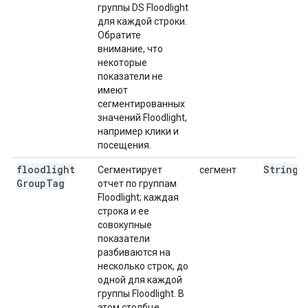
группы DS Floodlight
для каждой строки.
Обратите
внимание, что
некоторые
показатели не
имеют
сегментированных
значений Floodlight,
например клики и
посещения.
floodlight
String
Сегментирует
сегмент
Group
Tag
отчет по группам
Floodlight; каждая
строка и ее
совокупные
показатели
разбиваются на
несколько строк, до
одной для каждой
группы Floodlight. В
этом столбце