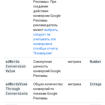
Рекламы». При
создании
действия-
конверсии Google
Рекламы
рекламодатель
может
выбрать,
следует ли
учитывать эти
конверсии в
столбце отчета
"Конверсии"
.
ad
Words
Number
Совокупная
метрика
Conversion
ценность
Value
конверсий Google
Рекламы.
ad
Words
View
Integer
Общее количество
метрика
Through
конверсий по
Conversions
показам Google
Рекламы.