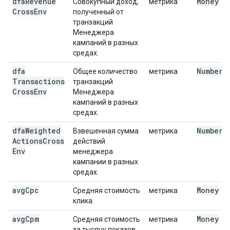
dfa
Revenue
Money
Совокупный доход,
метрика
Cross
Env
полученный от
транзакций
Менеджера
кампаний в разных
средах.
dfa
Number
Общее количество
метрика
Transactions
транзакций
Cross
Env
Менеджера
кампаний в разных
средах.
dfa
Weighted
Number
Взвешенная сумма
метрика
Actions
Cross
действий
Env
менеджера
кампании в разных
средах.
avg
Cpc
Money
Средняя стоимость
метрика
клика.
avg
Cpm
Money
Средняя стоимость
метрика
за тысячу показов.