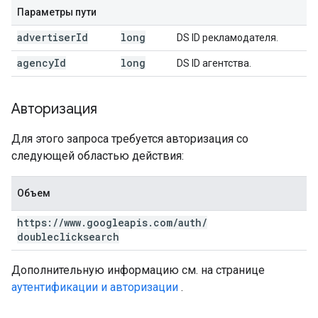
Параметры пути
advertiser
Id
long
DS ID рекламодателя.
agency
Id
long
DS ID агентства.
Авторизация
Для этого запроса требуется авторизация со
следующей областью действия:
Объем
https:
/
/
www
.
googleapis
.
com
/
auth
/
doubleclicksearch
Дополнительную информацию см. на странице
аутентификации и авторизации
.