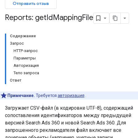
Отправить отзыв
Reports: get
Id
Mapping
File
Содержание
Запрос
HTTP-запрос
Параметры
Авторизация
Тело запроса
Ответ
Примечание.
Требуется
авторизация
.
Загружает CSV-файл (в кодировке UTF-8), содержащий
сопоставления идентификаторов между предыдущей
версией Search Ads 360 и новой Search Ads 360. Для
запрошенного рекламодателя файл включает все
дочерние объекты (например, учетные записи