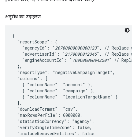
अनुरोध का उदाहरण
{

  "reportScope": {

    "agencyId": "
20700000000000123
", // Replace wit
    "advertiserId": "
2170000012345
", // Replace wit
    "engineAccountId": "
700000000042201
" // Replac
  },

  "reportType": "negativeCampaignTarget",

  "columns": [

    { "columnName": "account" },

    { "columnName": "campaign" },

    { "columnName": "locationTargetName" }

  ],

  "downloadFormat": "csv",

  "maxRowsPerFile": 6000000,

  "statisticsCurrency": "agency",

  "verifySingleTimeZone": false,

  "includeRemovedEntities": false
