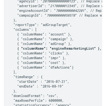
    "agencyId": "
20700000000000123
", // Replace wit
    "advertiserId": "
2170000012345
", // Replace wit
    "engineAccountId": "
700000000042201
", // Repla
    "campaignId": "
700000000058578
" // Replace wit
  },

  "reportType": "adGroupTarget",

  "columns": [

    { "columnName": "account" },

    { "columnName": "campaign" },

    { "columnName": "adGroup" },

{ "columnName": "engineRemarketingList" },
    { "columnName": "clicks" },

    { "columnName": "impr" },

    { "columnName": "cost" },

    { "columnName": "dfaActions"}

  ],

  "timeRange" : {

    "startDate" : "2016-07-21",

    "endDate" : "2016-08-19"

  },

 "downloadFormat": "csv",

  "maxRowsPerFile": 6000000,

  "statisticsCurrency": "agency",
