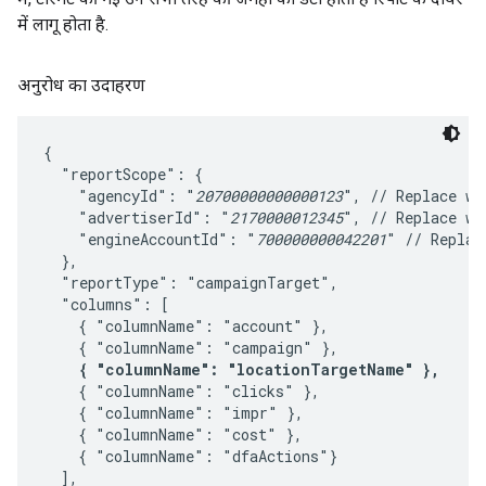
में लागू होता है.
अनुरोध का उदाहरण
{

  "reportScope": {

    "agencyId": "
20700000000000123
", // Replace wit
    "advertiserId": "
2170000012345
", // Replace wit
    "engineAccountId": "
700000000042201
" // Replac
  },

  "reportType": "campaignTarget",

  "columns": [

    { "columnName": "account" },

    { "columnName": "campaign" },

{ "columnName": "locationTargetName" },
    { "columnName": "clicks" },

    { "columnName": "impr" },

    { "columnName": "cost" },

    { "columnName": "dfaActions"}

  ],
