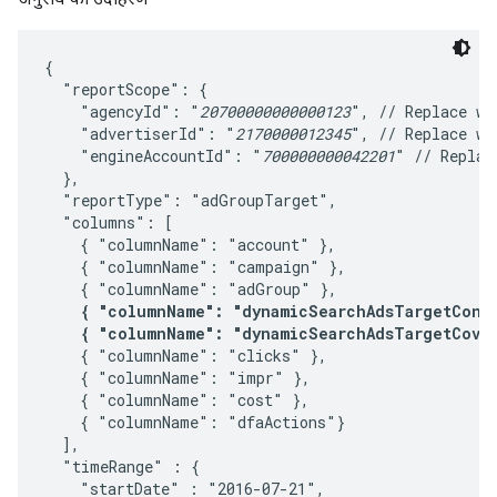
{

  "reportScope": {

    "agencyId": "
20700000000000123
", // Replace wit
    "advertiserId": "
2170000012345
", // Replace wit
    "engineAccountId": "
700000000042201
" // Replac
  },

  "reportType": "adGroupTarget",

  "columns": [

    { "columnName": "account" },

    { "columnName": "campaign" },

    { "columnName": "adGroup" },

{ "columnName": "dynamicSearchAdsTargetCond
{ "columnName": "dynamicSearchAdsTargetCove
    { "columnName": "clicks" },

    { "columnName": "impr" },

    { "columnName": "cost" },

    { "columnName": "dfaActions"}

  ],

  "timeRange" : {

    "startDate" : "2016-07-21",
