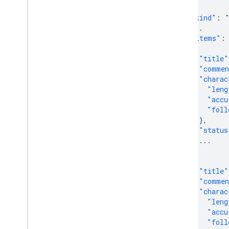
{
"kind"
:
...
"items"
:
{
"title"
"comme
"charac
"leng
"accu
"foll
},
"status
...
},
{
"title"
"comme
"charac
"leng
"accu
"foll