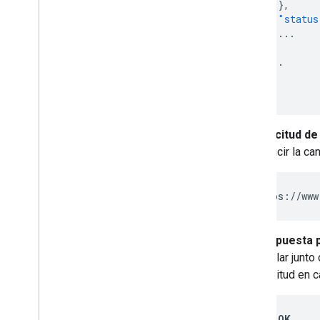
},
"status
...
},
...
]
}
Solicitud de
reducir la ca
https://www
Respuesta p
similar junto
longitud en 
200 OK