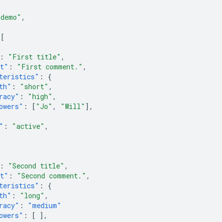
"demo"
,
[
:
"First title"
,
nt"
:
"First comment."
,
teristics"
:
{
th"
:
"short"
,
racy"
:
"high"
,
owers"
:
[
"Jo"
,
"Will"
],
"
:
"active"
,
:
"Second title"
,
nt"
:
"Second comment."
,
teristics"
:
{
th"
:
"long"
,
racy"
:
"medium"
owers"
:
[
],