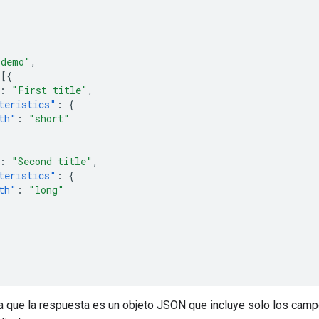
"demo"
,
[{
:
"First title"
,
teristics"
:
{
th"
:
"short"
:
"Second title"
,
teristics"
:
{
th"
:
"long"
a que la respuesta es un objeto JSON que incluye solo los cam