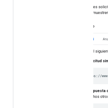
Si quieres solic
que se muestren
Ejemplo
JSON
At
En el siguie
Solicitud si
Respuesta 
muchos otros