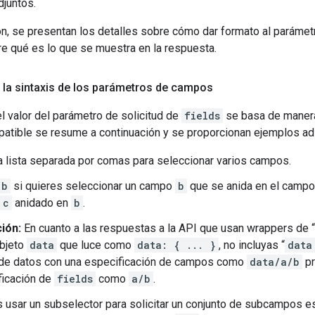
djuntos.
ón, se presentan los detalles sobre cómo dar formato al paráme
re qué es lo que se muestra en la respuesta.
la sintaxis de los parámetros de campos
l valor del parámetro de solicitud de
fields
se basa de manera 
patible se resume a continuación y se proporcionan ejemplos adi
 lista separada por comas para seleccionar varios campos.
/b
si quieres seleccionar un campo
b
que se anida en el camp
c
anidado en
b
.
ión:
En cuanto a las respuestas a la API que usan wrappers de “
objeto
data
que luce como
data: { ... }
, no incluyas “
data
 de datos con una especificación de campos como
data/a/b
pr
ficación de
fields
como
a/b
.
usar un subselector para solicitar un conjunto de subcampos es