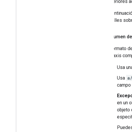
superiores a
A continuaci
detalles sob
Resumen de 
El formato de
sintaxis com
Usa una
Usa
a
campo
Excepc
en un 
objeto
especi
Puedes 