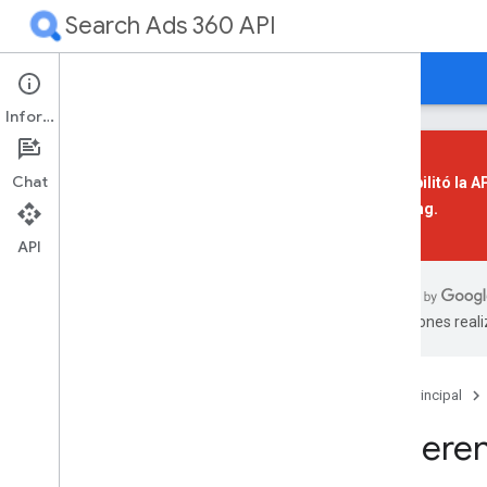
Search Ads 360 API
Guías
Referencia
Asistencia
Información
Chat
Se inhabilitó la 
Reporting
.
Descripción general
Comenzar
API
Tu primera aplicación
traducciones real
Descripción general
Requisitos previos
Instala una biblioteca cliente
Página principal
Configurar autorización
Configura tu aplicación
Sugeren
Enviar una solicitud de muestra
Mejora el rendimiento