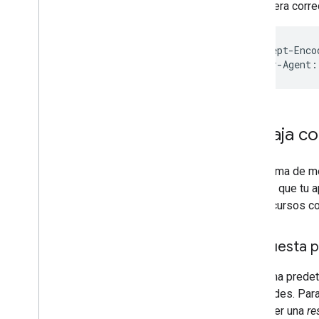
de manera correc
Accept-Enco
User-Agent:
Trabaja co
Otra forma de me
permite que tu a
usar recursos co
Respuesta p
De forma predet
solicitudes. Par
y obtener una
re