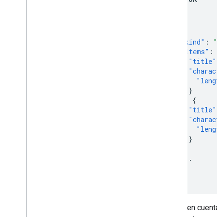
{
"kind"
:
"items"
:
"title"
"charac
"leng
}
},
{
"title"
"charac
"leng
}
},
...
]
}
Ten en cuent