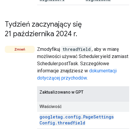
Tydzień zaczynający się
21 października 2024 r
.
Zmodyfikuj
threadYield
, aby w miarę
Zmień
możliwości używać Scheduler.yield zamiast
Scheduler.postTask. Szczegółowe
informacje znajdziesz w
dokumentacji
dotyczącej przychodów
.
Zaktualizowano w GPT
Właściwość
googletag
.
config
.
Page
Settings
Config
.
thread
Yield