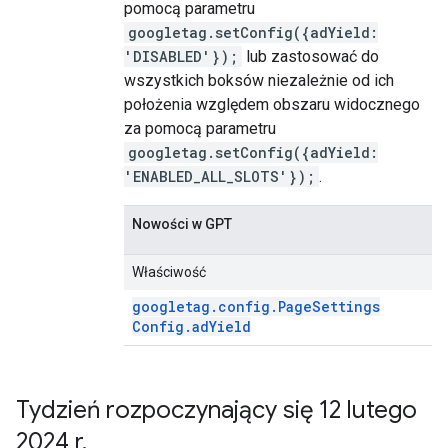
pomocą parametru
googletag.setConfig({adYield:
'DISABLED'});
lub zastosować do
wszystkich boksów niezależnie od ich
położenia względem obszaru widocznego
za pomocą parametru
googletag.setConfig({adYield:
'ENABLED_ALL_SLOTS'});
.
Nowości w GPT
Właściwość
googletag
.
config
.
Page
Settings
Config
.
ad
Yield
Tydzień rozpoczynający się 12 lutego
2024 r
.