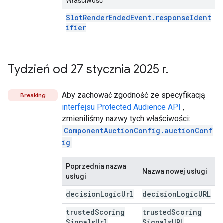
Właściwość
SlotRenderEndedEvent.responseIdent
ifier
Tydzień od 27 stycznia 2025 r
.
Aby zachować zgodność ze specyfikacją
Breaking
interfejsu Protected Audience API
,
zmieniliśmy nazwy tych właściwości:
ComponentAuctionConfig.auctionConf
ig
Poprzednia nazwa
Nazwa nowej usługi
usługi
decision
Logic
Url
decision
Logic
URL
trusted
Scoring
trusted
Scoring
Signals
Url
Signals
URL