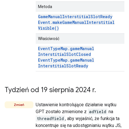
Metoda
Game
Manual
Interstitial
Slot
Ready
Event
.
make
Game
Manual
Interstitial
Visible(
)
Właściwość
Event
Type
Map
.
game
Manual
Interstitial
Slot
Closed
Event
Type
Map
.
game
Manual
Interstitial
Slot
Ready
Tydzień od 19 sierpnia 2024 r
.
Ustawienie kontrolujące działanie wątku
Zmień
GPT zostało zmienione z
adYield
na
threadYield
, aby wyjaśnić, że funkcja ta
koncentruje się na udostępnianiu wątku JS,