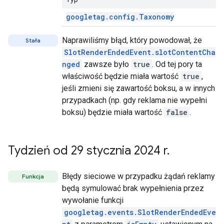
googletag
.
config
.
Taxonomy
Naprawiliśmy błąd, który powodował, że
Stała
SlotRenderEndedEvent.slotContentCha
nged
zawsze było
true
. Od tej pory ta
właściwość będzie miała wartość
true
,
jeśli zmieni się zawartość boksu, a w innych
przypadkach (np. gdy reklama nie wypełni
boksu) będzie miała wartość
false
.
Tydzień od 29 stycznia 2024 r
.
Błędy sieciowe w przypadku żądań reklamy
Funkcja
będą symulować brak wypełnienia przez
wywołanie funkcji
googletag.events.SlotRenderEndedEve