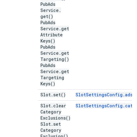
Pub
Ads
Service
.
get(
)
Pub
Ads
Service
.
get
Attribute
Keys(
)
Pub
Ads
Service
.
get
Targeting(
)
Pub
Ads
Service
.
get
Targeting
Keys(
)
Slot
.
set(
)
SlotSettingsConfig.adse
Slot
.
clear
SlotSettingsConfig.cate
Category
Exclusions(
)
Slot
.
set
Category
Exclusion(
)