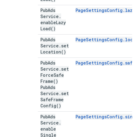
Pub
Ads
PageSettingsConfig.lazy
Service
.
enable
Lazy
Load(
)
Pub
Ads
PageSettingsConfig.loca
Service
.
set
Location(
)
Pub
Ads
PageSettingsConfig.safe
Service
.
set
Force
Safe
Frame(
)
Pub
Ads
Service
.
set
Safe
Frame
Config(
)
Pub
Ads
PageSettingsConfig.sing
Service
.
enable
Single