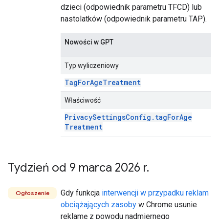
dzieci (odpowiednik parametru TFCD) lub
nastolatków (odpowiednik parametru TAP).
Nowości w GPT
Typ wyliczeniowy
Tag
For
Age
Treatment
Właściwość
Privacy
Settings
Config
.
tag
For
Age
Treatment
Tydzień od 9 marca 2026 r
.
Gdy funkcja
interwencji w przypadku reklam
Ogłoszenie
obciążających zasoby
w Chrome usunie
reklamę z powodu nadmiernego