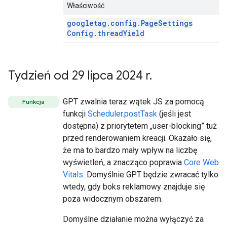
Właściwość
googletag
.
config
.
Page
Settings
Config
.
thread
Yield
Tydzień od 29 lipca 2024 r
.
GPT zwalnia teraz wątek JS za pomocą
Funkcja
funkcji
Scheduler.postTask
(jeśli jest
dostępna) z priorytetem „user-blocking” tuż
przed renderowaniem kreacji. Okazało się,
że ma to bardzo mały wpływ na liczbę
wyświetleń, a znacząco poprawia
Core Web
Vitals
. Domyślnie GPT będzie zwracać tylko
wtedy, gdy boks reklamowy znajduje się
poza widocznym obszarem.
Domyślne działanie można wyłączyć za