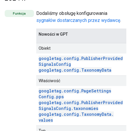
Dodaliśmy obsługę konfigurowania
Funkcja
sygnałów dostarczanych przez wydawcę
.
Nowości w GPT
Obiekt
googletag
.
config
.
Publisher
Provided
Signals
Config
googletag
.
config
.
Taxonomy
Data
Właściwość
googletag
.
config
.
Page
Settings
Config
.
pps
googletag
.
config
.
Publisher
Provided
Signals
Config
.
taxonomies
googletag
.
config
.
Taxonomy
Data
.
values
Typ