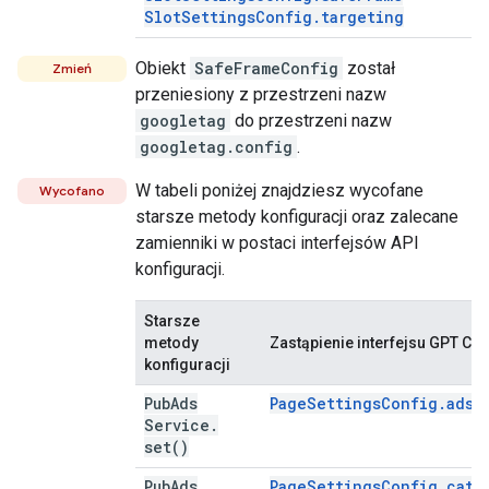
SlotSettingsConfig.targeting
Obiekt
SafeFrameConfig
został
Zmień
przeniesiony z przestrzeni nazw
googletag
do przestrzeni nazw
googletag.config
.
W tabeli poniżej znajdziesz wycofane
Wycofano
starsze metody konfiguracji oraz zalecane
zamienniki w postaci interfejsów API
konfiguracji.
Starsze
metody
Zastąpienie interfejsu GPT Con
konfiguracji
Pub
Ads
PageSettingsConfig.adse
Service
.
set(
)
Pub
Ads
PageSettingsConfig.cate