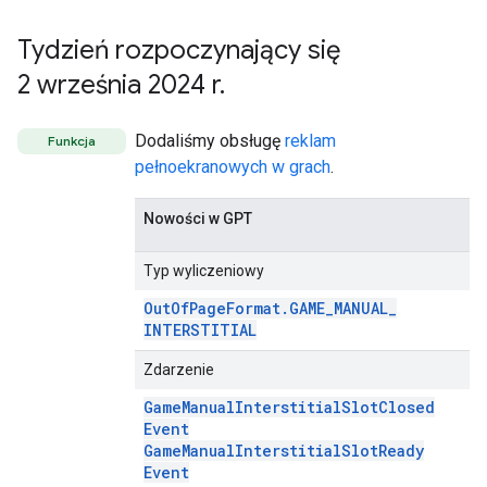
Tydzień rozpoczynający się
2 września 2024 r
.
Dodaliśmy obsługę
reklam
Funkcja
pełnoekranowych w grach
.
Nowości w GPT
Typ wyliczeniowy
Out
Of
Page
Format
.
GAME
_
MANUAL
_
INTERSTITIAL
Zdarzenie
Game
Manual
Interstitial
Slot
Closed
Event
Game
Manual
Interstitial
Slot
Ready
Event