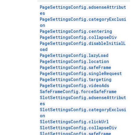
PageSettingsConfig.adsenseAttribut
es
PageSettingsConfig.categoryExclusi
on
PageSettingsConfig.centering
PageSettingsConfig.collapseDiv
PageSettingsConfig.disableInitialL
oad
PageSettingsConfig.lazyLoad
PageSettingsConfig.location
PageSettingsConfig.safeFrame
PageSettingsConfig.singleRequest
PageSettingsConfig.targeting
PageSettingsConfig.videoAds
SafeFrameConfig.forceSafeFrame
SlotSettingsConfig.adsenseAttribut
es
SlotSettingsConfig.categoryExclusi
on
SlotSettingsConfig.clickUrl
SlotSettingsConfig.collapseDiv
SlotSettingsConfig.safeFrame