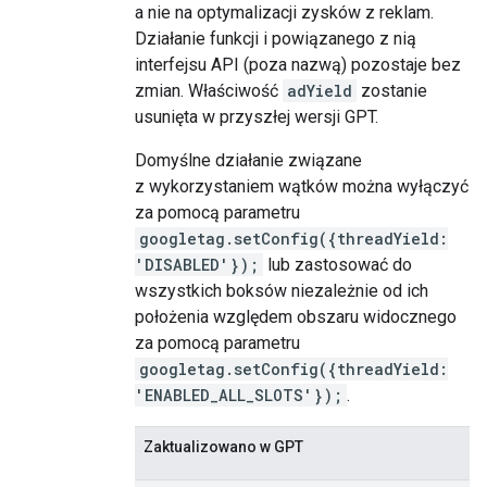
a nie na optymalizacji zysków z reklam.
Działanie funkcji i powiązanego z nią
interfejsu API (poza nazwą) pozostaje bez
zmian. Właściwość
adYield
zostanie
usunięta w przyszłej wersji GPT.
Domyślne działanie związane
z wykorzystaniem wątków można wyłączyć
za pomocą parametru
googletag.setConfig({threadYield:
'DISABLED'});
lub zastosować do
wszystkich boksów niezależnie od ich
położenia względem obszaru widocznego
za pomocą parametru
googletag.setConfig({threadYield:
'ENABLED_ALL_SLOTS'});
.
Zaktualizowano w GPT