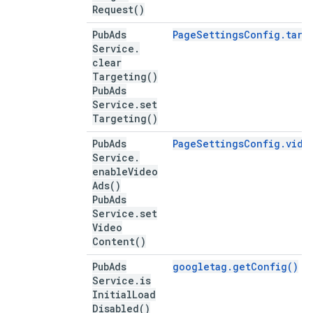
Request(
)
Pub
Ads
PageSettingsConfig.targ
Service
.
clear
Targeting(
)
Pub
Ads
Service
.
set
Targeting(
)
Pub
Ads
PageSettingsConfig.vide
Service
.
enable
Video
Ads(
)
Pub
Ads
Service
.
set
Video
Content(
)
Pub
Ads
googletag.getConfig()
Service
.
is
Initial
Load
Disabled(
)