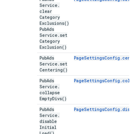
Service
.
clear
Category
Exclusions(
)
Pub
Ads
Service
.
set
Category
Exclusion(
)
Pub
Ads
PageSettingsConfig.cent
Service
.
set
Centering(
)
Pub
Ads
PageSettingsConfig.coll
Service
.
collapse
Empty
Divs(
)
Pub
Ads
PageSettingsConfig.disa
Service
.
disable
Initial
Load(
)