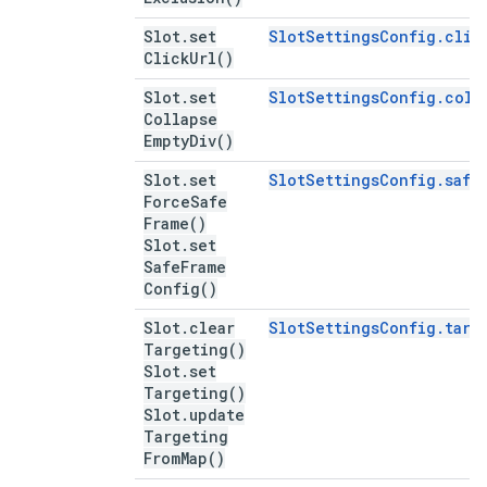
Slot
.
set
SlotSettingsConfig.clic
Click
Url(
)
Slot
.
set
SlotSettingsConfig.coll
Collapse
Empty
Div(
)
Slot
.
set
SlotSettingsConfig.safe
Force
Safe
Frame(
)
Slot
.
set
Safe
Frame
Config(
)
Slot
.
clear
SlotSettingsConfig.targ
Targeting(
)
Slot
.
set
Targeting(
)
Slot
.
update
Targeting
From
Map(
)