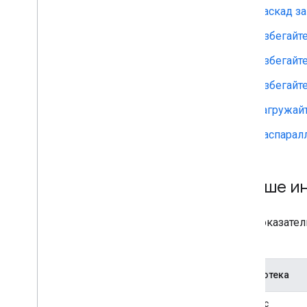
Каскад з
Избегайте
Избегайте
Избегайт
Загружайт
Распарал
Больше и
Этот показате
из:
Библиотека
АдСенс