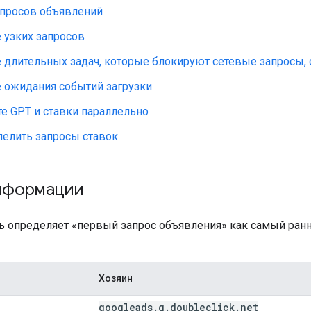
апросов объявлений
 узких запросов
 длительных задач, которые блокируют сетевые запросы, 
е ожидания событий загрузки
е GPT и ставки параллельно
лелить запросы ставок
нформации
ль определяет «первый запрос объявления» как самый ран
Хозяин
googleads
.
g
.
doubleclick
.
net