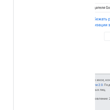
Тег издателя Go
Как избежать 
минимизации з
Если не указано иное, к
лицензии Apache 2.0
. По
аффилированных лиц.
Последнее обновление: 2