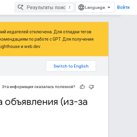
/
Войти
ий издателей отключена. Для отладки тегов
комендациям по работе
с GPT. Для получения
Lighthouse
и
web.dev
.
Эта информация оказалась полезной?
 объявления (из-за