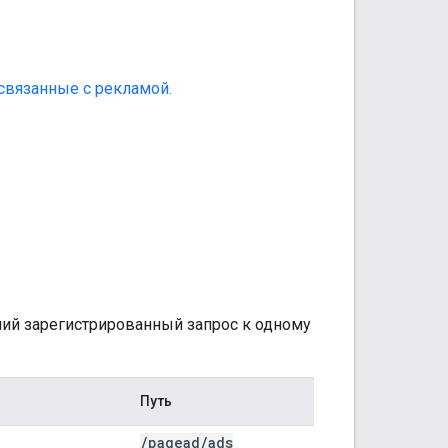
связанные с рекламой.
ний зарегистрированный запрос к одному
Путь
/
pagead
/
ads