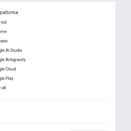
работка
roid
ome
base
le AI Studio
le Antigravity
le Cloud
le Play
 all