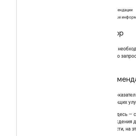
Сокращение времени на
Обзор
отрисовку первого объявления
Рекомендации
Уменьшить смещение макета
,
Больше информ
связанное с рекламой
Сокращение времени блокировки
рекламы JS
Обзор
Скорость рекламы
Рекомендации по использованию
Время, необход
тегов
первого запро
Рекоменд
Этот показател
требующих улу
Цель здесь — 
прохождения др
частности, на 