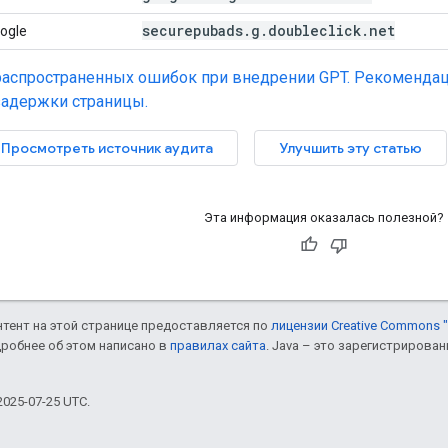
securepubads
.
g
.
doubleclick
.
net
ogle
распространенных ошибок при внедрении GPT.
Рекомендац
адержки страницы.
Просмотреть источник аудита
Улучшить эту статью
Эта информация оказалась полезной?
онтент на этой странице предоставляется по
лицензии Creative Commons "
дробнее об этом написано в
правилах сайта
. Java – это зарегистрирова
025-07-25 UTC.