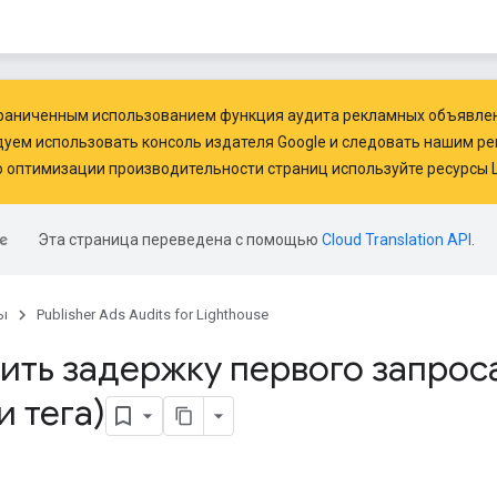
граниченным использованием функция аудита рекламных объявлен
дуем использовать
консоль издателя Google
и следовать нашим
ре
 оптимизации производительности страниц используйте ресурсы
Эта страница переведена с помощью
Cloud Translation API
.
ы
Publisher Ads Audits for Lighthouse
ть задержку первого запроса
и тега)