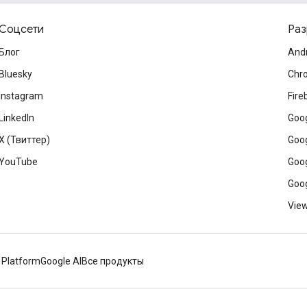
Соцсети
Раз
Блог
And
Bluesky
Chr
Instagram
Fire
LinkedIn
Goog
X (Твиттер)
Goog
YouTube
Goog
Goog
View
 Platform
Google AI
Все продукты