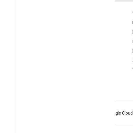
Ссылки по теме
GitHub
Трекер проблем
Сообщить о проблеме
Маяк
Android
Chrome
Firebase
Google Cloud