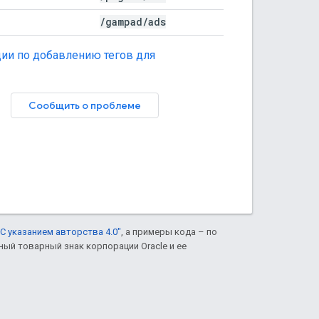
/
gampad
/
ads
ии по добавлению тегов для
Сообщить о проблеме
С указанием авторства 4.0"
, а примеры кода – по
нный товарный знак корпорации Oracle и ее