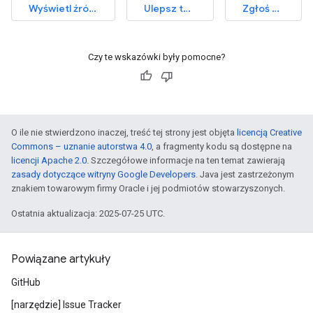
Wyświetl źródło kontroli
Ulepsz ten artykuł
Zgłoś problem
Czy te wskazówki były pomocne?
O ile nie stwierdzono inaczej, treść tej strony jest objęta
licencją Creative
Commons – uznanie autorstwa 4.0
, a fragmenty kodu są dostępne na
licencji Apache 2.0
. Szczegółowe informacje na ten temat zawierają
zasady dotyczące witryny Google Developers
. Java jest zastrzeżonym
znakiem towarowym firmy Oracle i jej podmiotów stowarzyszonych.
Ostatnia aktualizacja: 2025-07-25 UTC.
Powiązane artykuły
GitHub
[narzędzie] Issue Tracker