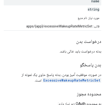
name
string
مورد نیاز. نام منبع
قالب: apps/{app}/excessiveWakeupRateMetricSet
درخواست بدن
بدنه درخواست باید خالی باشد.
بدن پاسخگو
در صورت موفقیت آمیز بودن، بدنه پاسخ حاوی یک نمونه از
ExcessiveWakeupRateMetricSet
است.
محدوده مجوز
به محدوده OAuth زیر نیاز دارد: