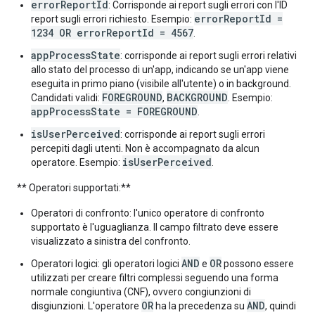
errorReportId
: Corrisponde ai report sugli errori con l'ID
errorReportId =
report sugli errori richiesto. Esempio:
1234 OR errorReportId = 4567
.
appProcessState
: corrisponde ai report sugli errori relativi
allo stato del processo di un'app, indicando se un'app viene
eseguita in primo piano (visibile all'utente) o in background.
FOREGROUND
BACKGROUND
Candidati validi:
,
. Esempio:
appProcessState = FOREGROUND
.
isUserPerceived
: corrisponde ai report sugli errori
percepiti dagli utenti. Non è accompagnato da alcun
isUserPerceived
operatore. Esempio:
.
** Operatori supportati:**
Operatori di confronto: l'unico operatore di confronto
supportato è l'uguaglianza. Il campo filtrato deve essere
visualizzato a sinistra del confronto.
AND
OR
Operatori logici: gli operatori logici
e
possono essere
utilizzati per creare filtri complessi seguendo una forma
normale congiuntiva (CNF), ovvero congiunzioni di
OR
AND
disgiunzioni. L'operatore
ha la precedenza su
, quindi