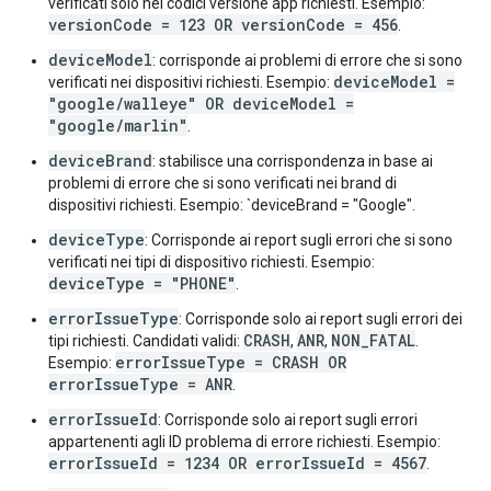
verificati solo nei codici versione app richiesti. Esempio:
versionCode = 123 OR versionCode = 456
.
deviceModel
: corrisponde ai problemi di errore che si sono
deviceModel =
verificati nei dispositivi richiesti. Esempio:
"google/walleye" OR deviceModel =
"google/marlin"
.
deviceBrand
: stabilisce una corrispondenza in base ai
problemi di errore che si sono verificati nei brand di
dispositivi richiesti. Esempio: `deviceBrand = "Google".
deviceType
: Corrisponde ai report sugli errori che si sono
verificati nei tipi di dispositivo richiesti. Esempio:
deviceType = "PHONE"
.
errorIssueType
: Corrisponde solo ai report sugli errori dei
CRASH
ANR
NON_FATAL
tipi richiesti. Candidati validi:
,
,
.
errorIssueType = CRASH OR
Esempio:
errorIssueType = ANR
.
errorIssueId
: Corrisponde solo ai report sugli errori
appartenenti agli ID problema di errore richiesti. Esempio:
errorIssueId = 1234 OR errorIssueId = 4567
.