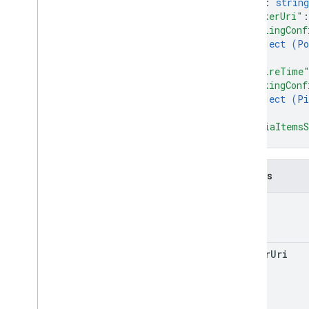
"id"
: 
string
"pickerUri"
:
"pollingConf
object (
Po
}
,
"expireTime
"pickingConf
object (
Pi
}
,
"mediaItems
}
Champs
id
picker
Uri