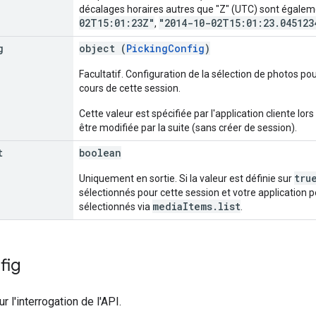
décalages horaires autres que "Z" (UTC) sont égalem
02T15:01:23Z"
"2014-10-02T15:01:23.045123
,
g
object (
PickingConfig
)
Facultatif. Configuration de la sélection de photos pour
cours de cette session.
Cette valeur est spécifiée par l'application cliente lors
être modifiée par la suite (sans créer de session).
t
boolean
tru
Uniquement en sortie. Si la valeur est définie sur
sélectionnés pour cette session et votre application
mediaItems.list
sélectionnés via
.
fig
r l'interrogation de l'API.