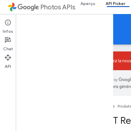
Aperçu
API Picker
Photos APIs
API Picker
Infos
Guides
Référence
Exemples
Chat
Découvrez la nouve
API
Résumé des ressources
traductions généré
Ressources REST
media
Items
sessions
Accueil
Produit
Aperçu
REST Re
create
delete