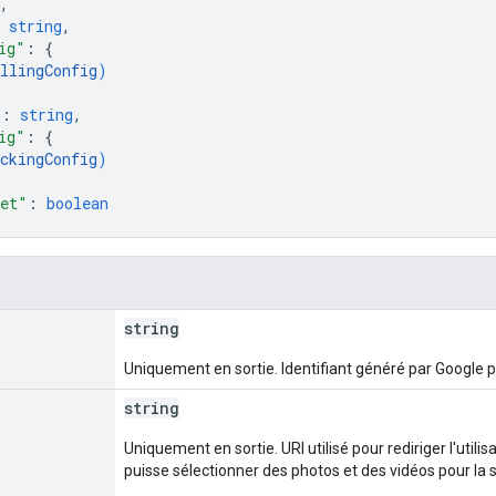
,
 
string
,
ig"
: 
{
llingConfig
)
"
: 
string
,
ig"
: 
{
ckingConfig
)
Set"
: 
boolean
string
Uniquement en sortie. Identifiant généré par Google p
string
Uniquement en sortie. URI utilisé pour rediriger l'utili
puisse sélectionner des photos et des vidéos pour la 