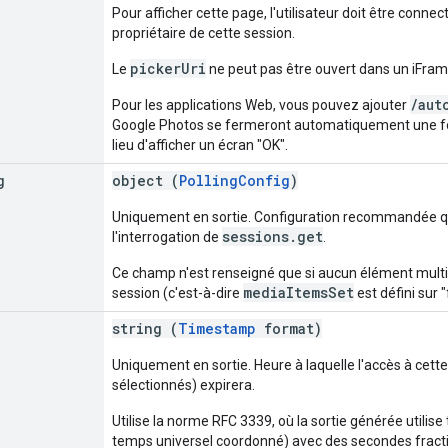
Pour afficher cette page, l'utilisateur doit être con
propriétaire de cette session.
pickerUri
Le
ne peut pas être ouvert dans un iFrame
/aut
Pour les applications Web, vous pouvez ajouter
Google Photos se fermeront automatiquement une fois 
lieu d'afficher un écran "OK".
g
object (
PollingConfig
)
Uniquement en sortie. Configuration recommandée que 
sessions.get
l'interrogation de
.
Ce champ n'est renseigné que si aucun élément multi
mediaItemsSet
session (c'est-à-dire
est défini sur "
string (
Timestamp
format)
Uniquement en sortie. Heure à laquelle l'accès à cett
sélectionnés) expirera.
Utilise la norme RFC 3339, où la sortie générée utilise
temps universel coordonné) avec des secondes fractio