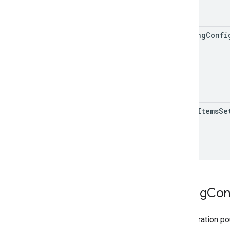
picking
Confi
media
Items
Se
Polling
Con
Configuration pou