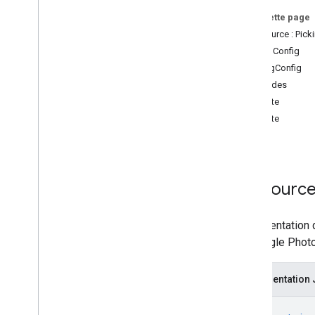
get
Sur cette page
Ressource : Pick
PollingConfig
PickingConfig
Méthodes
create
delete
get
Ressource 
Représentation d
de Google Photo
Représentation
{