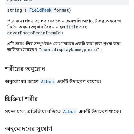
string (
FieldMask
format)
প্রয়োজন। প্রদত্ত অ্যালবামের কোন ক্ষেত্রগুলি আপডেট করতে হবে তা
title
নির্দেশ করুন৷ শুধুমাত্র বৈধ মান হল
এবং
coverPhotoMediaItemId
।
এটি ক্ষেত্রগুলির সম্পূর্ণরূপে যোগ্য নামের একটি কমা দ্বারা পৃথক করা
"user.displayName,photo"
তালিকা৷ উদাহরণ:
।
শরীরের অনুরোধ
অনুরোধের অংশে
Album
একটি উদাহরণ রয়েছে।
প্রতিক্রিয়া শরীর
সফল হলে, প্রতিক্রিয়া বডিতে
Album
একটি উদাহরণ থাকে।
অনুমোদনের সুযোগ