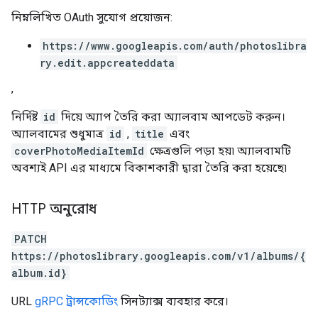
নিম্নলিখিত OAuth সুযোগ প্রয়োজন:
https://www.googleapis.com/auth/photoslibra
ry.edit.appcreateddata
,
নির্দিষ্ট
id
দিয়ে অ্যাপ তৈরি করা অ্যালবাম আপডেট করুন।
অ্যালবামের শুধুমাত্র
id
,
title
এবং
coverPhotoMediaItemId
ক্ষেত্রগুলি পড়া হয়৷ অ্যালবামটি
অবশ্যই API এর মাধ্যমে বিকাশকারী দ্বারা তৈরি করা হয়েছে৷
HTTP অনুরোধ
PATCH
https://photoslibrary.googleapis.com/v1/albums/{
album.id}
URL
gRPC ট্রান্সকোডিং
সিনট্যাক্স ব্যবহার করে।