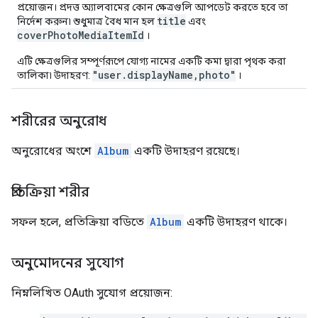
প্রয়োজন। প্রদত্ত অ্যালবামের কোন ক্ষেত্রগুলি আপডেট করতে হবে তা
title
নির্দেশ করুন৷ শুধুমাত্র বৈধ মান হল
এবং
coverPhotoMediaItemId
।
এটি ক্ষেত্রগুলির সম্পূর্ণরূপে যোগ্য নামের একটি কমা দ্বারা পৃথক করা
"user.displayName,photo"
তালিকা৷ উদাহরণ:
।
শরীরের অনুরোধ
অনুরোধের অংশে
Album
একটি উদাহরণ রয়েছে।
প্রতিক্রিয়া শরীর
সফল হলে, প্রতিক্রিয়া বডিতে
Album
একটি উদাহরণ থাকে।
অনুমোদনের সুযোগ
নিম্নলিখিত OAuth সুযোগ প্রয়োজন: