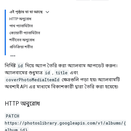
এই পৃষ্ঠায় যা যা আছে
HTTP অনুরোধ
পাথ প্যারামিটার
ক্যোয়ারী প্যারামিটার
শরীরের অনুরোধ
প্রতিক্রিয়া শরীর
নির্দিষ্ট
id
দিয়ে অ্যাপ তৈরি করা অ্যালবাম আপডেট করুন।
অ্যালবামের শুধুমাত্র
id
,
title
এবং
coverPhotoMediaItemId
ক্ষেত্রগুলি পড়া হয়৷ অ্যালবামটি
অবশ্যই API এর মাধ্যমে বিকাশকারী দ্বারা তৈরি করা হয়েছে৷
HTTP অনুরোধ
PATCH
https://photoslibrary.googleapis.com/v1/albums/{
album.id}