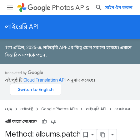
Photos APIs
সাইন-ইন করুন
লাইব্রেরি API
1লা এপ্রিল, 2025-এ, লাইব্রেরি API-এর কিছু স্কোপ সরানো হয়েছে।
এখানে
বিস্তারিত সম্পর্কে পড়ুন
.
এই পৃষ্ঠাটি
Cloud Translation API
অনুবাদ করেছে।
হোম
প্রোডাক্ট
Google Photos APIs
লাইব্রেরি API
রেফারেন্স
এটি কাজে লেগেছে?
Method: albums
.
patch