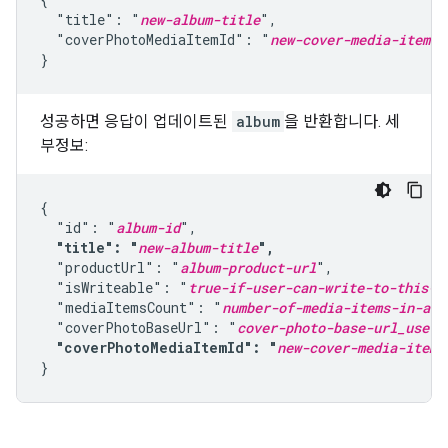
  "title": "
new-album-title
",

  "coverPhotoMediaItemId": "
new-cover-media-item-i
}
성공하면 응답이 업데이트된
album
을 반환합니다. 세
부정보:
{

  "id": "
album-id
",

"title": "
new-album-title
",
  "productUrl": "
album-product-url
",

  "isWriteable": "
true-if-user-can-write-to-this-a
  "mediaItemsCount": "
number-of-media-items-in-alb
  "coverPhotoBaseUrl": "
cover-photo-base-url_use-o
"coverPhotoMediaItemId": "
new-cover-media-item-
}