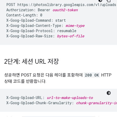
POST https://photoslibrary.googleapis.com/v1/uploads

Authorization: Bearer 
oauth2-token
Content-Length: 0

X-Goog-Upload-Command: start

X-Goog-Upload-Content-Type: 
mime-type
X-Goog-Upload-Protocol: resumable

X-Goog-Upload-Raw-Size: 
bytes-of-file
2단계: 세션 URL 저장
성공하면 POST 요청은 다음 헤더를 포함하여
200 OK
HTTP
상태 코드를 반환합니다.
X-Goog-Upload-URL: 
url-to-make-uploads-to
X-Goog-Upload-Chunk-Granularity: 
chunk-granularity-i