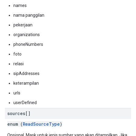
names
nama panggilan
pekerjaan
organizations
phoneNumbers
foto
relasi
sipAddresses
keterampilan
urls
userDefined
sources[]
enum (
ReadSourceType
)
Opsional. Mask untuk jenis sumber yang akan ditampilkan. Jika