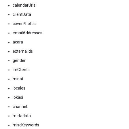
calendarUrls
clientData
coverPhotos
emailAddresses
acara
externalIds
gender
imClients
minat
locales
lokasi
channel
metadata
miscKeywords