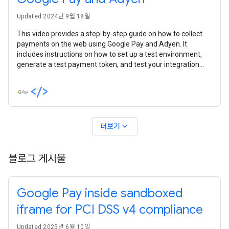
Updated 2024년 9월 18일
This video provides a step-by-step guide on how to collect
payments on the web using Google Pay and Adyen. It
includes instructions on how to set up a test environment,
generate a test payment token, and test your integration
with the token.
expand_more
더보기
블로그 게시물
Google Pay inside sandboxed
iframe for PCI DSS v4 compliance
Updated 2025년 6월 10일