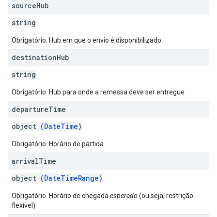
source
Hub
string
Obrigatório. Hub em que o envio é disponibilizado.
destination
Hub
string
Obrigatório. Hub para onde a remessa deve ser entregue.
departure
Time
object (
DateTime
)
Obrigatório. Horário de partida.
arrival
Time
object (
DateTimeRange
)
Obrigatório. Horário de chegada
esperado
(ou seja, restrição
flexível).