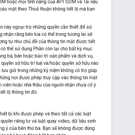
DM hoặc mọi tính năng của API SDM và Tài liệu
 bảo mật theo Thoả thuận không tiết lộ mà bạn
n này ngoại trừ những quyền cần thiết để sử
 nhận rằng bên kia có thể trong tương lai sẽ
ơng tự như chủ đề của thông tin mật được tiết
in có thể sử dụng Phần còn lại cho bất kỳ mục
ảng bá, bán hoặc bảo trì sản phẩm và dịch vụ;
ỳ quyền sở hữu trí tuệ và/hoặc quyền sở hữu nào
ợc lưu giữ trong những kỷ niệm không có trợ giúp
hững nơi được phép truy cập vào thông tin mật
n viên hoặc nhà thầu của người nhận chưa cố ý
ết lộ thông tin đó.
hiết bị khi được phép và theo tất cả các luật
uyền riêng tư và luật quay video, dữ liệu sinh
ng ý của bên thứ ba. Bạn sẽ không được dùng