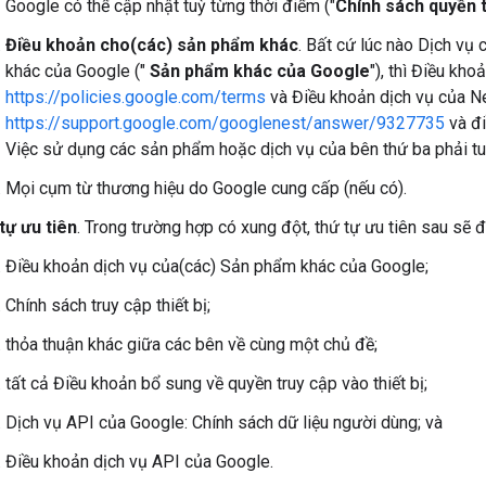
Google có thể cập nhật tuỳ từng thời điểm ("
Chính sách quyền t
Điều khoản cho(các) sản phẩm khác
. Bất cứ lúc nào Dịch v
khác của Google ("
Sản phẩm khác của Google
"), thì Điều kho
https://policies.google.com/terms
và Điều khoản dịch vụ của Ne
https://support.google.com/googlenest/answer/9327735
và đi
Việc sử dụng các sản phẩm hoặc dịch vụ của bên thứ ba phải tu
Mọi cụm từ thương hiệu do Google cung cấp (nếu có).
tự ưu tiên
. Trong trường hợp có xung đột, thứ tự ưu tiên sau sẽ 
Điều khoản dịch vụ của(các) Sản phẩm khác của Google;
Chính sách truy cập thiết bị;
thỏa thuận khác giữa các bên về cùng một chủ đề;
tất cả Điều khoản bổ sung về quyền truy cập vào thiết bị;
Dịch vụ API của Google: Chính sách dữ liệu người dùng; và
Điều khoản dịch vụ API của Google.