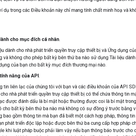
í dụ trong các Điều khoản này chỉ mang tính chất minh hoạ và khô
dành cho mục đích cá nhân
.
iệu dành cho nhà phát triển quyền truy cập thiết bị và Ứng dụng c
 và không cho phép bất kỳ bên thứ ba nào sử dụng Tài liệu dành c
dụng của bạn cho bất kỳ mục đích thương mại nào.
tính năng của API
.
g tin liên lạc của chúng tôi với bạn và các điều khoản của API S
cho nhà phát triển quyền truy cập thiết bị có thể chứa thông tin m
lạc được đánh dấu là bí mật hoặc thường được coi là bí mật trong
đó cho bất kỳ bên thứ ba nào mà không có sự đồng ý trước bằng 
g bao gồm thông tin mà bạn đã biết một cách hợp pháp, thông tin
ạn phát triển độc lập hoặc được bên thứ ba cung cấp hợp pháp cho
e khi luật pháp buộc phải làm vậy nếu bạn thông báo trước cho chú