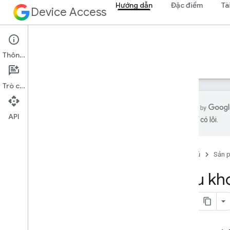
Hướng dẫn
Đặc điểm
Tà
Device Access
Hướng dẫn
Thông tin
Bắt đầu
Hướng dẫn API
Quản lý dự án
Trò chuyện
API
AI có thể có lỗi.
Bảng điều khiển quyền truy cập vào
thiết bị
Tổng quan
Trang chủ
Sản 
Tạo dự án
Điều kho
Sửa đổi dự án
Xoá dự án
Giới hạn người dùng và giá
Đăng ký Phát triển thương mại