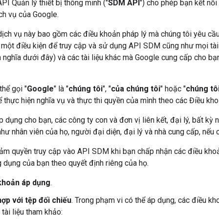
PI Quản lý thiết bị thông minh ("
SDM API
") cho phép bạn kết nối 
ịch vụ của Google.
ịch vụ này bao gồm các điều khoản pháp lý mà chúng tôi yêu cầu t
ư một điều kiện để truy cập và sử dụng API SDM cũng như mọi tài li
 nghĩa dưới đây) và các tài liệu khác mà Google cung cấp cho bạ
thể gọi "
Google
" là "
chúng tôi
", "
của chúng tôi
" hoặc "
chúng tô
để thực hiện nghĩa vụ và thực thi quyền của mình theo các Điều kho
p dụng cho bạn, các công ty con và đơn vị liên kết, đại lý, bất k
hư nhân viên của họ, người đại diện, đại lý và nhà cung cấp, nếu c
ảm quyền truy cập vào API SDM khi bạn chấp nhận các điều khoả
 dụng của bạn theo quyết định riêng của họ.
khoản áp dụng
.
hợp với tệp đối chiếu
. Trong phạm vi có thể áp dụng, các điều 
tài liệu tham khảo: