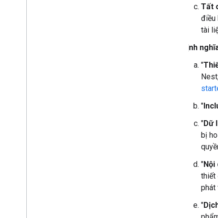
Tất 
điều 
tài l
Định nghĩ
"
Thi
Nest
star
"
Inc
"
Dữ 
bị ho
quyền
"
Nội
thiế
phát 
"
Dịc
phẩm