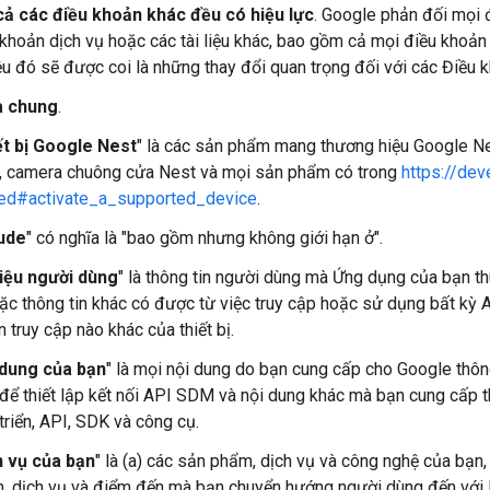
cả các điều khoản khác đều có hiệu lực
. Google phản đối mọi 
khoản dịch vụ hoặc các tài liệu khác, bao gồm cả mọi điều khoản 
iệu đó sẽ được coi là những thay đổi quan trọng đối với các Điều 
a chung
.
ết bị Google Nest
" là các sản phẩm mang thương hiệu Google Ne
, camera chuông cửa Nest và mọi sản phẩm có trong
https://de
ted#activate_a_supported_device
.
lude
" có nghĩa là "bao gồm nhưng không giới hạn ở".
liệu người dùng
" là thông tin người dùng mà Ứng dụng của bạn th
ặc thông tin khác có được từ việc truy cập hoặc sử dụng bất kỳ A
 truy cập nào khác của thiết bị.
 dung của bạn
" là mọi nội dung do bạn cung cấp cho Google th
t để thiết lập kết nối API SDM và nội dung khác mà bạn cung cấp 
triển, API, SDK và công cụ.
h vụ của bạn
" là (a) các sản phẩm, dịch vụ và công nghệ của bạn
, dịch vụ và điểm đến mà bạn chuyển hướng người dùng đến với 