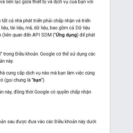
và liên lạc giữa thiết bị và dịch vụ của bạn với
ất cả nhà phát triển phải chấp nhận và triển
ệu, tài liệu, mã, dữ liệu, bao gồm cả Dữ liệu
n (liên quan đến API SDM ("
Ứng dụng
) để phát
i
" trong Điều khoản. Google có thể sử dụng các
ản này.
ỳ nhà cung cấp dịch vụ nào mà bạn làm việc cùng
ó (gọi chung là "
bạn
").
n này, đồng thời Google có quyền chấp nhận
khoản sau được đưa vào các Điều khoản này dưới