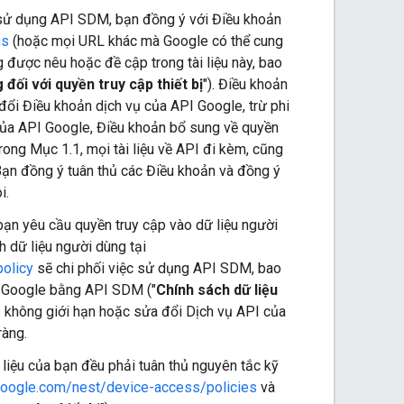
 sử dụng API SDM, bạn đồng ý với Điều khoản
ms
(hoặc mọi URL khác mà Google có thể cung
 được nêu hoặc đề cập trong tài liệu này, bao
đối với quyền truy cập thiết bị
"). Điều khoản
đổi Điều khoản dịch vụ của API Google, trừ phi
 của API Google, Điều khoản bổ sung về quyền
trong Mục 1.1, mọi tài liệu về API đi kèm, cũng
 Bạn đồng ý tuân thủ các Điều khoản và đồng ý
i.
 bạn yêu cầu quyền truy cập vào dữ liệu người
 dữ liệu người dùng tại
policy
sẽ chi phối việc sử dụng API SDM, bao
a Google bằng API SDM ("
Chính sách dữ liệu
bị không giới hạn hoặc sửa đổi Dịch vụ API của
ràng.
 liệu của bạn đều phải tuân thủ nguyên tắc kỹ
google.com/nest/device-access/policies
và