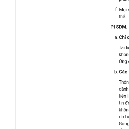
Mọi v
thể.
API SDM
.
Chỉ 
Tài l
không
Ứng 
Các 
Thôn
dành 
liên 
tin 
khôn
do b
Googl