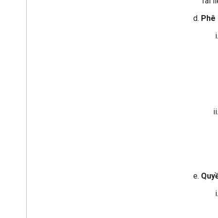
Tài l
Phê 
Quyề