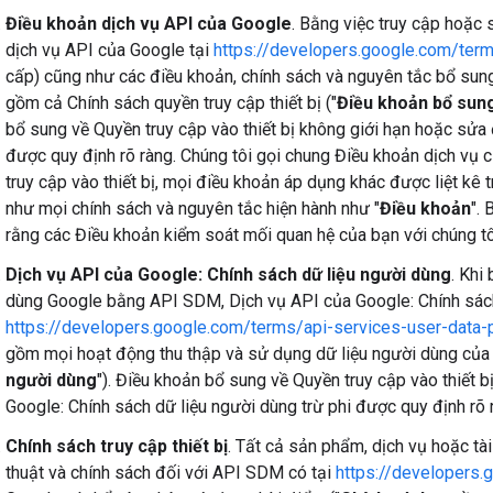
Điều khoản dịch vụ API của Google
. Bằng việc truy cập hoặc
dịch vụ API của Google tại
https://developers.google.com/ter
cấp) cũng như các điều khoản, chính sách và nguyên tắc bổ sung
gồm cả Chính sách quyền truy cập thiết bị ("
Điều khoản bổ sung 
bổ sung về Quyền truy cập vào thiết bị không giới hạn hoặc sửa 
được quy định rõ ràng. Chúng tôi gọi chung Điều khoản dịch vụ
truy cập vào thiết bị, mọi điều khoản áp dụng khác được liệt kê 
như mọi chính sách và nguyên tắc hiện hành như "
Điều khoản
".
rằng các Điều khoản kiểm soát mối quan hệ của bạn với chúng tô
Dịch vụ API của Google: Chính sách dữ liệu người dùng
. Khi
dùng Google bằng API SDM, Dịch vụ API của Google: Chính sách
https://developers.google.com/terms/api-services-user-data-
gồm mọi hoạt động thu thập và sử dụng dữ liệu người dùng củ
người dùng
"). Điều khoản bổ sung về Quyền truy cập vào thiết 
Google: Chính sách dữ liệu người dùng trừ phi được quy định rõ 
Chính sách truy cập thiết bị
. Tất cả sản phẩm, dịch vụ hoặc tài
thuật và chính sách đối với API SDM có tại
https://developers.