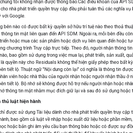
 chúng tôi không nhận được thông báo.Các điều khoản của API S
cho nhà phát triển quyền truy cập đều phải tuân thủ các nghĩa vụ
ý với Google.
g bên nào có được bất kỳ quyền sở hữu trí tuệ nào theo thoả thuậ
 thông tin mật liên quan đến API SDM. Ngoài ra, mỗi bên đều công
 triển hoặc mua các sản phẩm hoặc dịch vụ liên quan đến hoặc tư
ong chương trình Truy cập trực tiếp. Theo đó, người nhận thông t
nào, bao gồm sử dụng trong việc mua lại, phát triển, sản xuất, qu
 là quyền này cho Residuals không thể hiện giấy phép theo bất k
ên tiết lộ. Thuật ngữ "Nội dung còn lại" có nghĩa là thông tin đư
nhân viên hoặc nhà thầu của người nhận hoặc người nhận thầu ở n
bên tiết lộ. Bộ nhớ sẽ không được hỗ trợ nếu người nhận hoặc nhâ
hớ thông tin mật nhằm mục đích giữ lại và sau đó sử dụng hoặc ti
 thủ luật hiện hành
.
hỉ được sử dụng Tài liệu dành cho nhà phát triển quyền truy cập t
hành, bao gồm cả luật về nhập hoặc xuất dữ liệu hoặc phần mềm, q
 học hoặc bản ghi âm yêu cầu bạn thông báo hoặc có được sự đồ