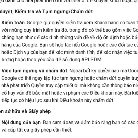
iệu dành cho nhà phát triển đối với thiết bị để khuyến khích hoặc
duyệt, Kiểm tra và Tạm ngưng/Chấm dứt
.
Kiểm toán
. Google giữ quyền kiểm tra xem Khách hàng có tuân 
với những quy trình kiểm tra đó, trong đó có thể bao gồm việc 
chẳng hạn như để xác định những vấn đề về độ ổn định hoặc b
hàng của Google. Bạn sẽ hợp tác nếu Google hoặc các đối tác củ
hoặc Dịch vụ của bạn để xác minh danh tính, để xác nhận việc t
lượng hoặc theo yêu cầu để sử dụng API SDM.
Việc tạm ngưng và chấm dứt
. Ngoài bất kỳ quyền nào mà Goo
Google có thể ngay lập tức tạm ngưng hoặc chấm dứt quyền tru
nhà phát triển Quyền truy cập thiết bị mà không cần thông báo n
cố hay vấn đề bảo mật hoặc vi phạm các Điều khoản này. Bài ki
tiếp tục có hiệu lực sau khi Điều khoản này chấm dứt.
n sở hữu và Giấy phép
.
Nội dung của bạn
. Bạn cam đoan và đảm bảo rằng bạn có các q
và cấp tất cả giấy phép cần thiết.