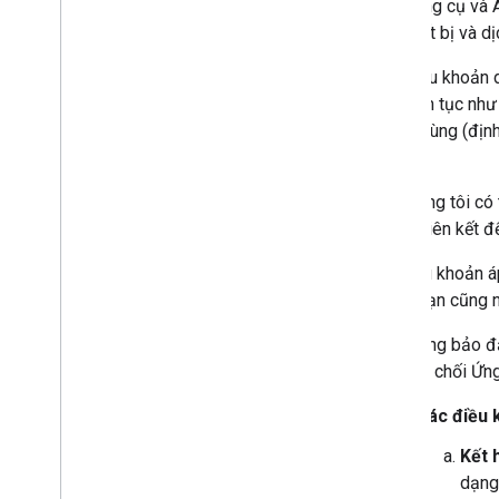
Các công cụ và A
Google Cloud Platform
các thiết bị và d
Thiết lập
Các điều khoản d
Tài liệu
khai liên tục nh
Điều khoản dịch vụ của Hộp cát
người dùng (định
Chính sách truy cập của thiết bị
triển"
Điều khoản dịch vụ của Chương trình
truy cập thiết bị
(A) Chúng tôi có 
Thoả thuận không tiết lộ của Google
đơn vị liên kết 
Nguyên tắc về bài đánh giá sản phẩm
(B) Điều khoản á
và cả bạn cũng n
(C) Không bảo đ
hoặc từ chối Ứng
Các điều 
Kết 
dạng 