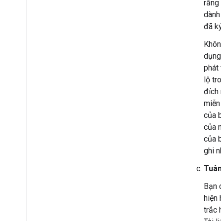
rằng
dành 
đã k
Khôn
dụng
phát
lộ tr
đích 
miễn
của b
của 
của 
ghi n
Tuân
Bạn c
hiện 
trắc