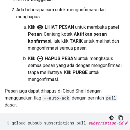
Ada beberapa cara untuk mengonfirmasi dan
menghapus:
visibility
Klik
LIHAT PESAN
untuk membuka panel
Pesan
. Centang kotak
Aktifkan pesan
konfirmasi
, lalu klik
TARIK
untuk melihat dan
mengonfirmasi semua pesan.
remove_circle_outline
Klik
HAPUS PESAN
untuk menghapus
semua pesan yang ada dengan mengonfirmasi
tanpa melihatnya. Klik
PURGE
untuk
mengonfirmasi.
Pesan juga dapat dihapus di Cloud Shell dengan
menggunakan flag
--auto-ack
dengan perintah
pull
dasar:
gcloud pubsub subscriptions pull 
subscription-id