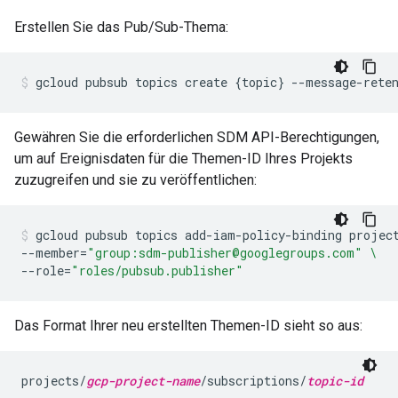
Erstellen Sie das Pub/Sub-Thema:
gcloud
pubsub
topics
create
{
topic
}
--message-rete
Gewähren Sie die erforderlichen SDM API-Berechtigungen,
um auf Ereignisdaten für die Themen-ID Ihres Projekts
zuzugreifen und sie zu veröffentlichen:
gcloud
pubsub
topics
add-iam-policy-binding
projec
--member
=
"group:sdm-publisher@googlegroups.com"
\
--role
=
"roles/pubsub.publisher"
Das Format Ihrer neu erstellten Themen-ID sieht so aus:
projects/
gcp-project-name
/subscriptions/
topic-id