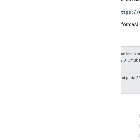
https://
Untuk informasi 
Kecuali dinyatakan lain, k
Lisensi Apache 2.0
. Untuk
afiliasinya.
Terakhir diperbarui pada 2
Interaksi
Google Developer Program
Google Developer Groups
Google Developer Experts