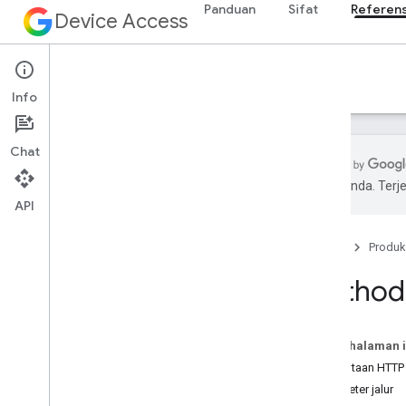
Panduan
Sifat
Referens
Device Access
Referensi
Info
Chat
pilihan Anda. Te
API
Ringkasan
v1
Beranda
Produk
Referensi REST
enterprises
.
device
Method:
perusahaan
.
struktur
Ringkasan
get
Pada halaman i
list
Permintaan HTTP
enterprises
.
structures
.
ruang
Parameter jalur