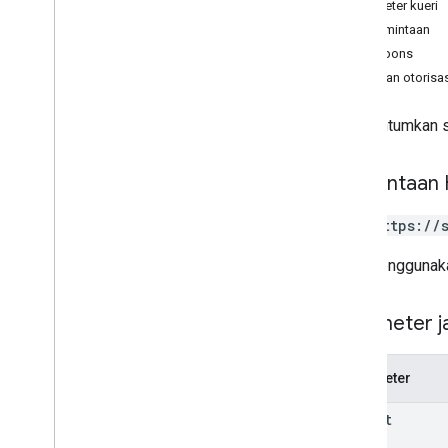
Parameter kueri
Isi permintaan
Isi respons
Cakupan otorisas
Mencantumkan st
Permintaan
GET https://
URL menggunaka
Parameter ja
Parameter
parent