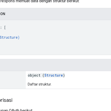
si respons memuat data dengan struktur berikut:
SON
: 
[
Structure
)
object (
Structure
)
Daftar struktur.
risasi
pan OAuth berikut: