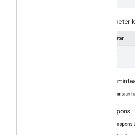
Parameter k
Parameter
filter
Isi perminta
Isi permintaan h
Isi respons
Pesan respons 