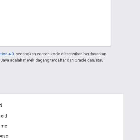
tion 4.0
, sedangkan contoh kode dilisensikan berdasarkan
. Java adalah merek dagang terdaftar dari Oracle dan/atau
d
roid
ome
base