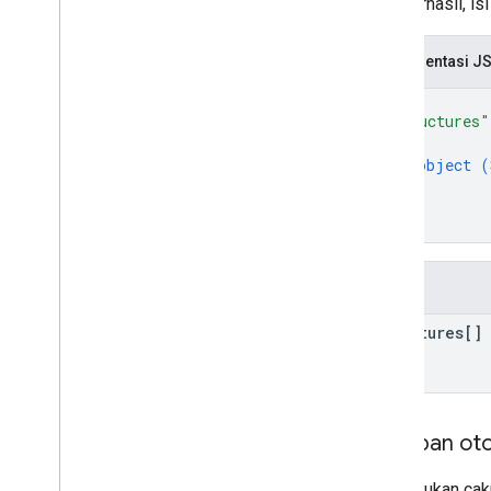
Jika berhasil, i
Representasi J
{
"structures"
{
object (
}
]
}
Kolom
structures[]
Cakupan oto
Memerlukan caku