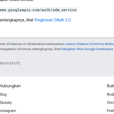
www.googleapis.com/auth/sdm.service
selengkapnya, lihat
Ringkasan OAuth 2.0
.
onten di halaman ini dilisensikan berdasarkan
Lisensi Creative Commons Attribu
 mengetahui informasi selengkapnya, lihat
Kebijakan Situs Google Developers
025-07-25 UTC.
Hubungkan
Buil
Blog
And
Bluesky
Chr
Instagram
Fire