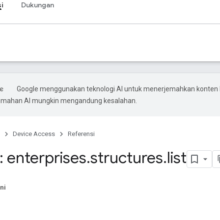
i
Dukungan
Google menggunakan teknologi AI untuk menerjemahkan konten
rjemahan AI mungkin mengandung kesalahan.
Device Access
Referensi
 enterprises
.
structures
.
list
ni