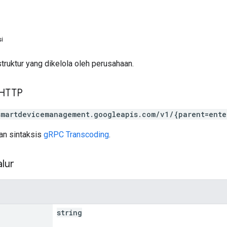
i
ruktur yang dikelola oleh perusahaan.
 HTTP
smartdevicemanagement.googleapis.com/v1/{parent=ente
n sintaksis
gRPC Transcoding
.
lur
string