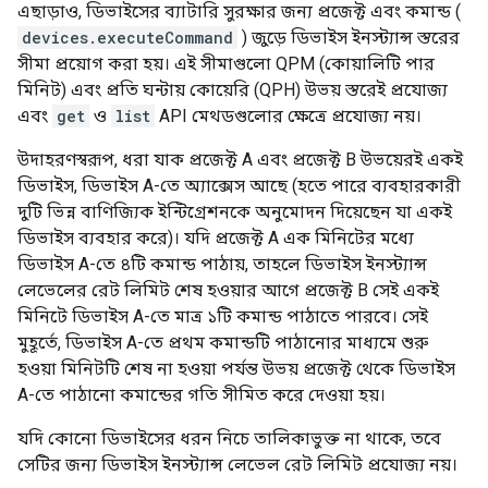
এছাড়াও, ডিভাইসের ব্যাটারি সুরক্ষার জন্য প্রজেক্ট এবং কমান্ড (
devices.executeCommand
) জুড়ে ডিভাইস ইনস্ট্যান্স স্তরের
সীমা প্রয়োগ করা হয়। এই সীমাগুলো QPM (কোয়ালিটি পার
মিনিট) এবং প্রতি ঘন্টায় কোয়েরি (QPH) উভয় স্তরেই প্রযোজ্য
এবং
get
ও
list
API মেথডগুলোর ক্ষেত্রে প্রযোজ্য নয়।
উদাহরণস্বরূপ, ধরা যাক প্রজেক্ট A এবং প্রজেক্ট B উভয়েরই একই
ডিভাইস, ডিভাইস A-তে অ্যাক্সেস আছে (হতে পারে ব্যবহারকারী
দুটি ভিন্ন বাণিজ্যিক ইন্টিগ্রেশনকে অনুমোদন দিয়েছেন যা একই
ডিভাইস ব্যবহার করে)। যদি প্রজেক্ট A এক মিনিটের মধ্যে
ডিভাইস A-তে ৪টি কমান্ড পাঠায়, তাহলে ডিভাইস ইনস্ট্যান্স
লেভেলের রেট লিমিট শেষ হওয়ার আগে প্রজেক্ট B সেই একই
মিনিটে ডিভাইস A-তে মাত্র ১টি কমান্ড পাঠাতে পারবে। সেই
মুহূর্তে, ডিভাইস A-তে প্রথম কমান্ডটি পাঠানোর মাধ্যমে শুরু
হওয়া মিনিটটি শেষ না হওয়া পর্যন্ত উভয় প্রজেক্ট থেকে ডিভাইস
A-তে পাঠানো কমান্ডের গতি সীমিত করে দেওয়া হয়।
যদি কোনো ডিভাইসের ধরন নিচে তালিকাভুক্ত না থাকে, তবে
সেটির জন্য ডিভাইস ইনস্ট্যান্স লেভেল রেট লিমিট প্রযোজ্য নয়।