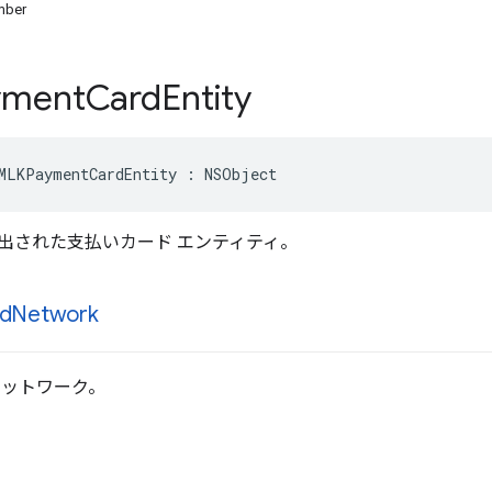
mber
yment
Card
Entity
MLKPaymentCardEntity
:
NSObject
出された支払いカード エンティティ。
d
Network
ネットワーク。