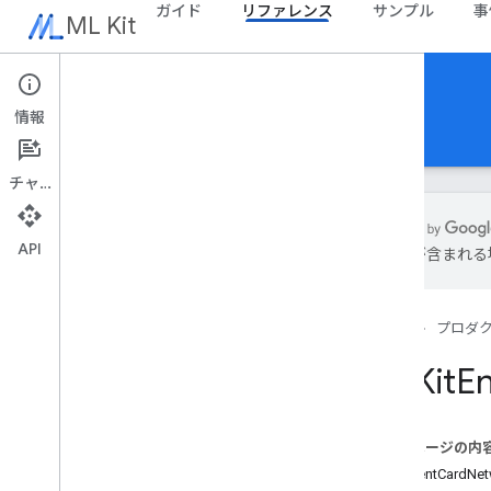
ガイド
リファレンス
サンプル
事
ML Kit
リファレンス
情報
Android
iOS Swift
iOS（Objective-C）
チャット
API
は誤りが含まれる
Objective C API
MLKit
Barcode
Scanning
ホーム
プロダ
MLKit
Common
MLKit
Digital
Ink
Recognition
MLKit
En
MLKit
Entity
Extraction
クラス
概要
このページの内
MLKDate
Time
Entity
paymentCardNet