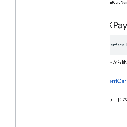
MLKEntity（MLKEntity）
paymentCardNu
MLKEntity
Annotation
-init
MLKEntity
Extraction
Params
MLKEntity
Extraction
Remote
Model
MLKPa
MLKEntity
Extractor
MLKEntity
Extractor
Options
MLKFlight
Number
Entity
@interface
MLKIBANEntity
MLKISBNEntity
MLKModel
Manager
テキストから抽
MLKMoney
Entity
MLKPayment
Card
Entity
payment
Car
MLK リモートモデル
MLKTracking
Number
Entity
定数
支払いカード 
列挙型
型定義
宣言
関数
MLKit
Face
Detection