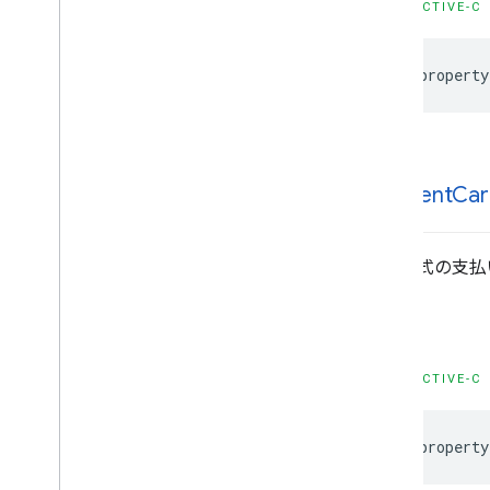
OBJECTIVE-C
MLKit
Image
Labeling
MLKit
Image
Labeling
Common
MLKit
Image
Labeling
Custom
@property
MLKit
Language
ID
MLKit
Object
Detection
MLKit
Object
Detection
Common
MLKit
Object
Detection
Custom（MLKn）
payment
Car
MLKit
Pose
Detection
MLKit
Pose
Detection
Accurate
MLKit
Pose
Detection
Common
正規形式の支払
MLKit
Segmentation
Common
MLKit
Segmentation
Selfie
宣言
MLKit
Smart
Reply
MLKit
Text
Recognition（v2）
OBJECTIVE-C
MLKit
Text
Recognition 中国語
MLKit
Text
Recognition
Common
@property
MLKit
Text
Recognition
Devanagari
MLKit
Text
Recognition 日本語