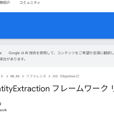
例紹介
コミュニティ
Google は AI 技術を使用して、コンテンツをご希望の言語に翻訳
場合があります。
クト
ML Kit
リファレンス
iOS（Objective-C）
tity
Extraction フレームワー
容
work