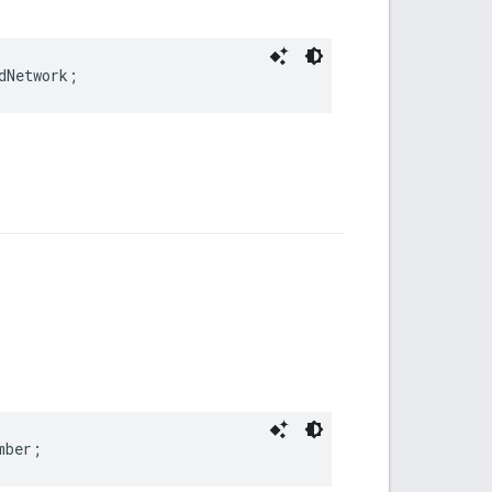
dNetwork
;
mber
;