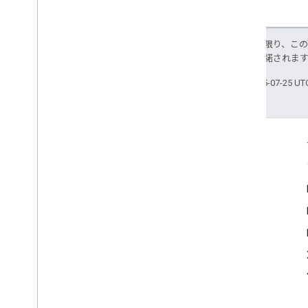
特に記載のない限り、こ
ス
により使用許諾されま
最終更新日 2025-07-25 U
つながる
Google Developer Program
Google Developer Groups
Google Developer Experts
Accelerators
Google Cloud & NVIDIA