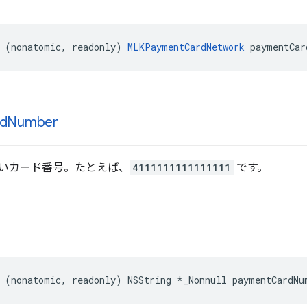
(
nonatomic
,
readonly
)
MLKPaymentCardNetwork
paymentCar
d
Number
いカード番号。たとえば、
4111111111111111
です。
(
nonatomic
,
readonly
)
NSString
*
_Nonnull
paymentCardNu