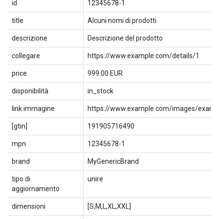
id
12345678-1
title
Alcuni nomi di prodotti
descrizione
Descrizione del prodotto
collegare
https://www.example.com/details/1
price
999.00 EUR
disponibilità
in_stock
link immagine
https://www.example.com/images/exampl
[gtin]
191905716490
mpn
12345678-1
brand
MyGenericBrand
tipo di
unire
aggiornamento
dimensioni
[S,M,L,XL,XXL]